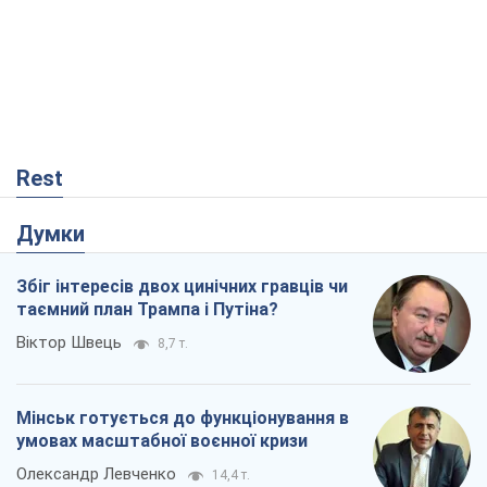
Думки
Збіг інтересів двох цинічних гравців чи
таємний план Трампа і Путіна?
Віктор Швець
8,7 т.
Мінськ готується до функціонування в
умовах масштабної воєнної кризи
Олександр Левченко
14,4 т.
Ні зброї, ні людей: як Лукашенко будує
нову армію
Ігар Тишкевич
11,9 т.