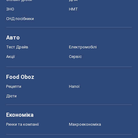
Food Oboz
Рецепти
Напої
Дієти
Економіка
Ринки та компанії
Макроекономіка
MedOboz
Новини медицини
MAMACLUB
Шоу
Афіша
Плітки
Краса
Мода