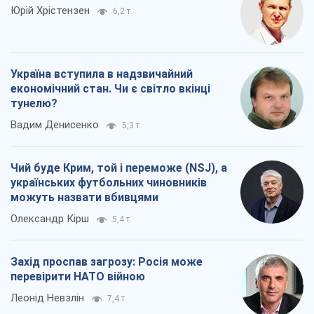
Чий буде Крим, той і переможе (NSJ), а
українських футбольних чиновників
можуть назвати вбивцями
Олександр Кірш
5,4 т.
Захід проспав загрозу: Росія може
перевірити НАТО війною
Леонід Невзлін
7,4 т.
Всі думки
Про компанію
Команда