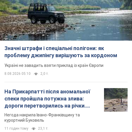
Україні не завадить взяти приклад із країн Європи
8.08.2026 05:10
2,0 т.
На Прикарпатті після аномальної
спеки пройшла потужна злива:
дороги перетворились на річки.
Відео
Негода накрила Івано-Франківщину та
курортний Буковель
11 годин тому
23,1 т.
Жінці нарахували 729 тис. грн боргу
за газ через покази зіпсованого
лічильника: суддя ухвалив
неочікуване рішення
Чи треба платити борг через донарахування
5 годин тому
30,7 т.