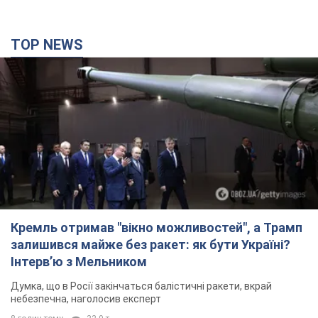
Кремль отримав "вікно можливостей", а Трамп
залишився майже без ракет: як бути Україні?
Інтерв’ю з Мельником
Думка, що в Росії закінчаться балістичні ракети, вкрай
небезпечна, наголосив експерт
8 годин тому
32,9 т.
Україна має домовленості на щомісячну
поставку ракет до Patriot від США: Зеленський
розкрив подробиці
Київ також веде активні переговори з європейськими
партнерами
6 годин тому
35,9 т.