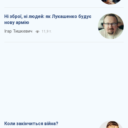
Коли закінчиться війна?
Юрій Хрістензен
6,2 т.
Україна вступила в надзвичайний
економічний стан. Чи є світло вкінці
тунелю?
Вадим Денисенко
5,3 т.