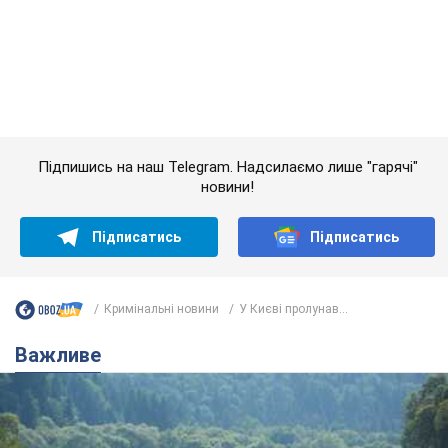
Підписатись
Підписатись
Кримінальні новини
У Києві пролунав...
Важливе
Значні штрафи і спеціальні полігони: як
проблему джипінгу вирішують за кордоном