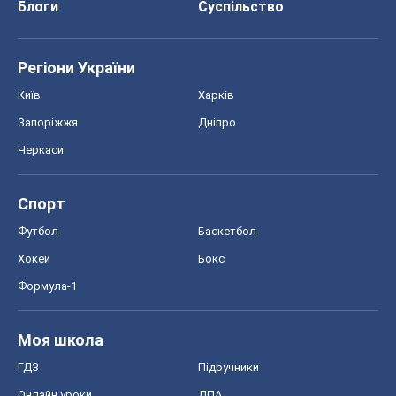
Спорт
Футбол
Баскетбол
Хокей
Бокс
Формула-1
Моя школа
ГДЗ
Підручники
Онлайн уроки
ДПА
ЗНО
НМТ
СНД посібники
Авто
Тест Драйв
Електромобілі
Акції
Сервіс