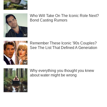
Підпишись на наш Telegram. Надсилаємо лише "гарячі"
новини!