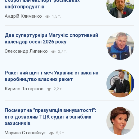
скоротили експорт російських
нафтопродуктів
Андрій Клименко
1,5 т.
Два супертурніри Магучіх: спортивний
календар осені 2026 року
Олександр Липенко
2,7 т.
Ракетний щит і меч України: ставка на
виробництво власних ракет
Кирило Татарінов
2,2 т.
Посмертна "презумпція винуватості":
хто дозволив ТЦК судити загиблих
захисників
Марина Ставнійчук
5,2 т.