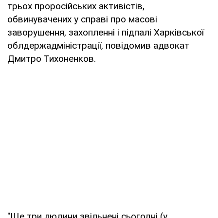
трьох проросійських активістів,
обвинувачених у справі про масові
заворушення, захопленні і підпалі Харківської
облдержадміністрації, повідомив адвокат
Дмитро Тихоненков.
"Ще три людини звільнені сьогодні (у