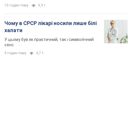
10 годин тому
9,9 т.
Чому в СРСР лікарі носили лише білі
халати
У цьому був як практичний, так і символічний
сенс
9 годин тому
4,7 т.