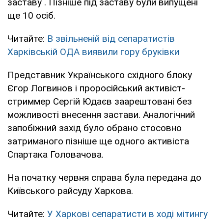
заставу . Пізніше під заставу були випущені
ще 10 осіб.
Читайте:
В звільненій від сепаратистів
Харківській ОДА виявили гору бруківки
Представник Українського східного блоку
Єгор Логвинов і проросійський активіст-
стриммер Сергій Юдаєв заарештовані без
можливості внесення застави. Аналогічний
запобіжний захід було обрано стосовно
затриманого пізніше ще одного активіста
Спартака Головачова.
На початку червня справа була передана до
Київського райсуду Харкова.
Читайте:
У Харкові сепаратисти в ході мітингу