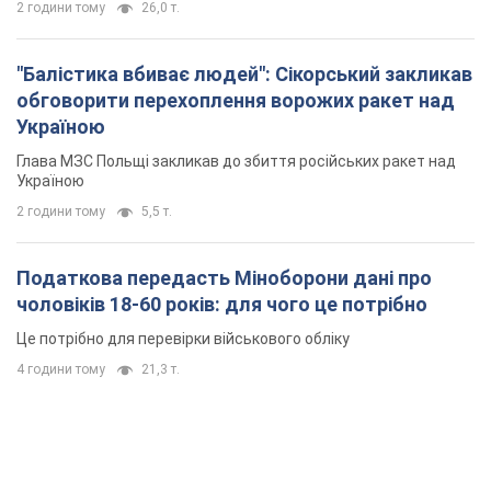
2 години тому
26,0 т.
"Балістика вбиває людей": Сікорський закликав
обговорити перехоплення ворожих ракет над
Україною
Глава МЗС Польщі закликав до збиття російських ракет над
Україною
2 години тому
5,5 т.
Податкова передасть Міноборони дані про
чоловіків 18-60 років: для чого це потрібно
Це потрібно для перевірки військового обліку
4 години тому
21,3 т.