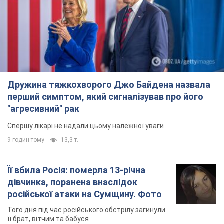
Дружина тяжкохворого Джо Байдена назвала
перший симптом, який сигналізував про його
"агресивний" рак
Спершу лікарі не надали цьому належної уваги
9 годин тому
13,3 т.
Її вбила Росія: померла 13-річна
дівчинка, поранена внаслідок
російської атаки на Сумщину. Фото
Того дня під час російського обстрілу загинули
її брат, вітчим та бабуся