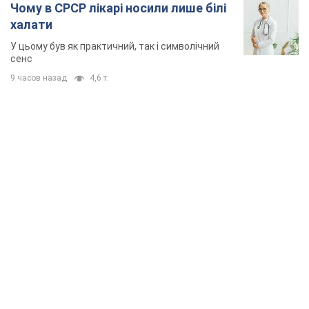
Чому в СРСР лікарі носили лише білі
халати
У цьому був як практичний, так і символічний
сенс
9 часов назад
4,6 т.