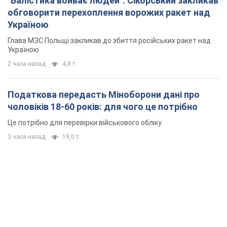
"Балістика вбиває людей": Сікорський закликав
обговорити перехоплення ворожих ракет над
Україною
Глава МЗС Польщі закликав до збиття російських ракет над
Україною
2 часа назад
4,8 т.
Податкова передасть Міноборони дані про
чоловіків 18-60 років: для чого це потрібно
Це потрібно для перевірки військового обліку
3 часа назад
19,0 т.