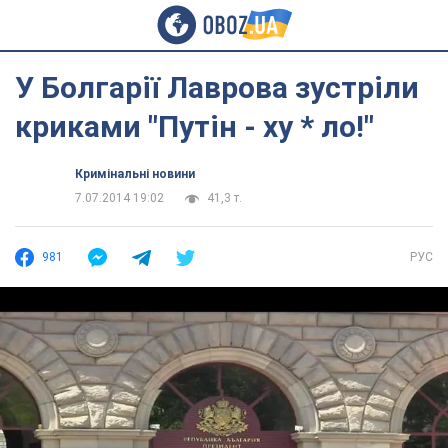
У Болгарії Лаврова зустріли
криками "Путін - ху * ло!"
Кримінальні новини
7.07.2014 19:02
41,3 т.
981
РУС