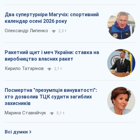
Два супертурніри Магучіх: спортивний
календар осені 2026 року
Олександр Липенко
2,3 т.
Ракетний щит і меч України: ставка на
виробництво власних ракет
Кирило Татарінов
2,1 т.
Посмертна "презумпція винуватості":
хто дозволив ТЦК судити загиблих
захисників
Марина Ставнійчук
5,1 т.
Всі думки