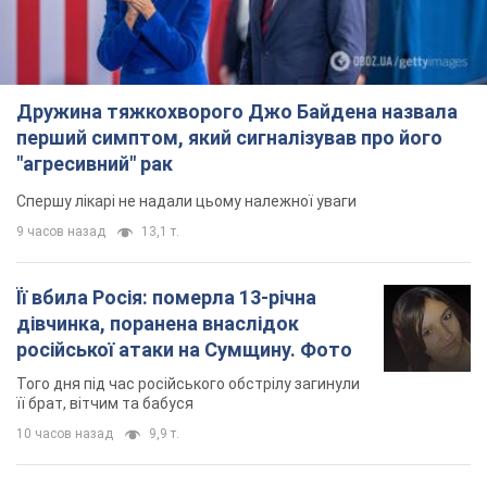
Дружина тяжкохворого Джо Байдена назвала
перший симптом, який сигналізував про його
"агресивний" рак
Спершу лікарі не надали цьому належної уваги
9 часов назад
13,1 т.
Її вбила Росія: померла 13-річна
дівчинка, поранена внаслідок
російської атаки на Сумщину. Фото
Того дня під час російського обстрілу загинули
її брат, вітчим та бабуся
10 часов назад
9,9 т.