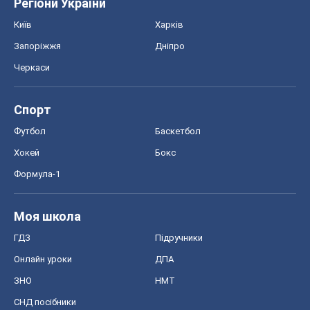
Регіони України
Київ
Харків
Запоріжжя
Дніпро
Черкаси
Спорт
Футбол
Баскетбол
Хокей
Бокс
Формула-1
Моя школа
ГДЗ
Підручники
Онлайн уроки
ДПА
ЗНО
НМТ
СНД посібники