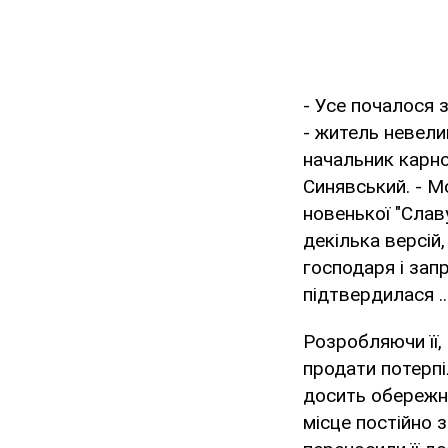
- Усе почалося 
- житель невели
начальник карно
Синявський. - М
новенької "Слав
декілька версій,
господаря і зап
підтвердилася ..
Розробляючи її,
продати потерпі
досить обережни
місце постійно 