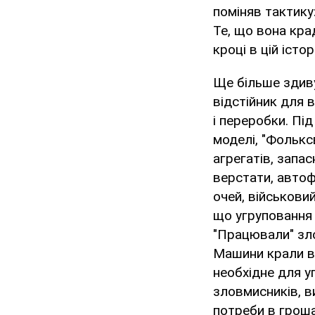
поміняв тактику
Те, що вона кра
кроці в цій істо
Ще більше здив
відстійник для 
і переробки. Пі
моделі, "Фолькс
агрегатів, запа
верстати, автоф
очей, військови
що угруповання
"Працювали" зло
Машини крали в 
необхідне для у
зловмисників, в
потреби в гроша