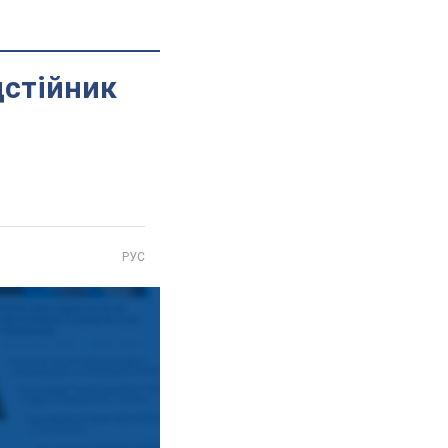
дстійник
РУС