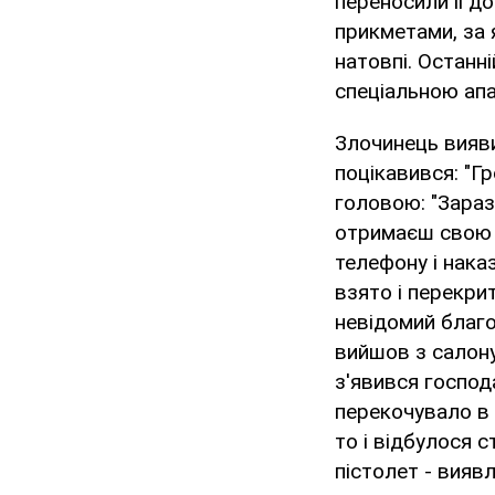
переносили її д
прикметами, за 
натовпі. Останн
спеціальною ап
Злочинець вияви
поцікавився: "Г
головою: "Зараз
отримаєш свою 
телефону і нака
взято і перекри
невідомий благо
вийшов з салону
з'явився господ
перекочувало в 
то і відбулося 
пістолет - виявл