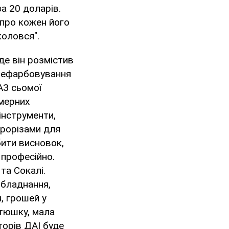
а 20 доларів.
 про кожен його
коловся".
е він розмістив
ерефарбовування
АЗ сьомої
омерних
інструменти,
прорізами для
бити висновок,
 професійно.
та Сокалі.
обладнання,
, грошей у
атюшку, мала
торів ДАІ буде