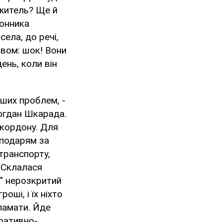
житель? Ще й
гонника
села, до речі,
овом: шок! Вони
ень, коли він
іших проблем, -
Богдан Шкарада.
 кордону. Для
сподарям за
транспорту,
. Склалася
ло" нерозкритий
оші, і їх ніхто
зламати. Йде
ративно-