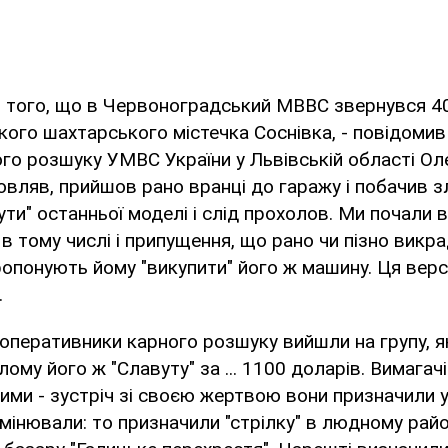
з того, що в Червоноградський МВВС звернувся 40
кого шахтарського містечка Соснівка, - повідомив
го розшуку УМВС України у Львівській області О
овляв, прийшов рано вранці до гаражу і побачив з
ути" останньої моделі і слід прохолов. Ми почали
 в тому числі і припущення, що рано чи пізно викр
ропонують йому "викупити" його ж машину. Ця верс
.
 оперативники карного розшуку вийшли на групу, 
лому його ж "Славуту" за ... 1100 доларів. Вимагач
ми - зустріч зі своєю жертвою вони призначили у
змінювали: то призначили "стрілку" в людному райо