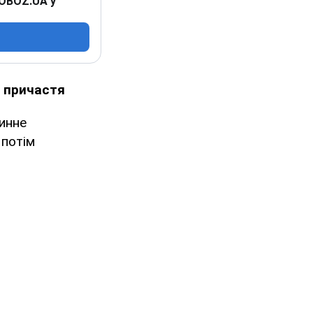
 OBOZ.UA у
е причастя
инне
 потім