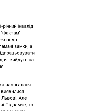
-річний інвалід
 "Фактам"
лександр
ламані замки, а
 відпрацьовувати
адачі вийдуть на
ія
яка намагалася
і виявилися
 Львові. Але
ні Підзамче, то