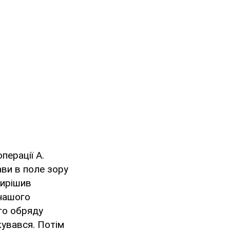
перації А.
ави в поле зору
вирішив
 нашого
го обряду
кувався. Потім