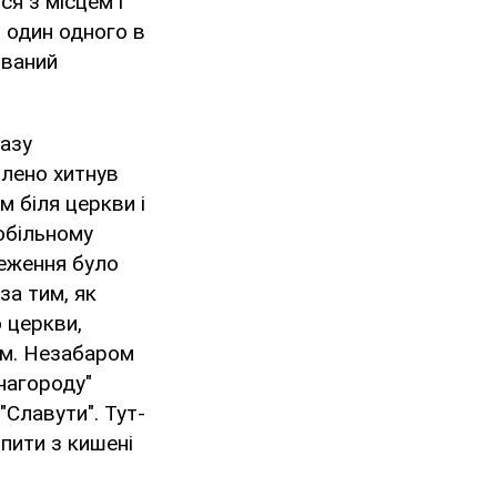
ся з місцем і
 один одного в
ований
разу
олено хитнув
м біля церкви і
обільному
реження було
за тим, як
 церкви,
ом. Незабаром
инагороду"
"Славути". Тут-
опити з кишені