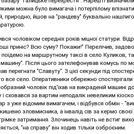
о базару "Галицьке перехрестя". Нарешті визначили
якими можна було вимагача і потерпілому впізнати
ій, природно, йшов на "рандеву" буквально нашпиг
аратурою.
вся чоловіком середніх років міцної статури. Від
роші приніс? Всю суму? Покажи!" Перелічив, задов
 поїдемо на маршрутному таксі в село Куликов, та
машину". Після цього зателефонував комусь по м
зав перегнати "Славуту". З цієї секунди під спосте
то все село. Оперативники обережно спостерігали 
образний чоловік під'їхав на викраденій машині до
 і сховався за вартим неподалік невеликим кіоск
ар з уже відомим вимагачем, і відбувся обмін - "в
кишеню зловмисника, а інвалід сів за кермо своєї 
стрімке затримання. Злочинець навіть не встиг вих
яється, "на справу" він ходив тільки озброєним.