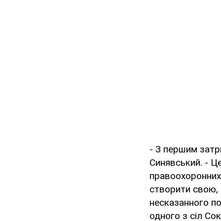
- З першим затри
Синявський. - Ц
правоохоронних о
створити свою, 
несказанного по
одного з сіл Со