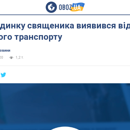
удинку священика виявився ві
ого транспорту
новини
20
1,2 т.