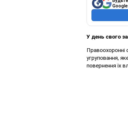
Будьте
Google
У день свого з
Правоохоронні 
угруповання, як
повернення їх в