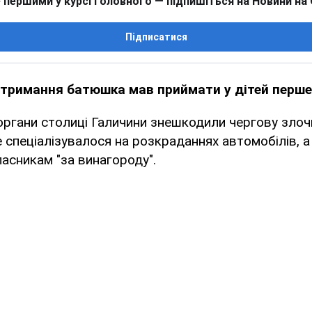
 першими у курсі головного — підпишіться на Новини на
Підписатися
атримання батюшка мав приймати у дітей перш
органи столиці Галичини знешкодили чергову злоч
е спеціалізувалося на розкраданнях автомобілів, а
ласникам "за винагороду".