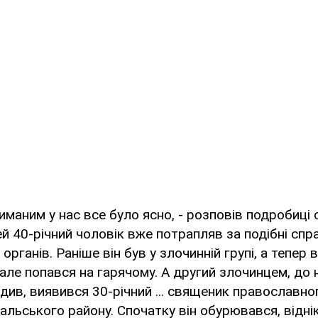
маним у нас все було ясно, - розповів подробиці о
ей 40-річний чоловік вже потрапляв за подібні спр
рганів. Раніше він був у злочинній групі, а тепер 
але попався на гарячому. А другий злочинцем, до
див, виявився 30-річний ... священик православно
кальського району. Спочатку він обурювався, відні