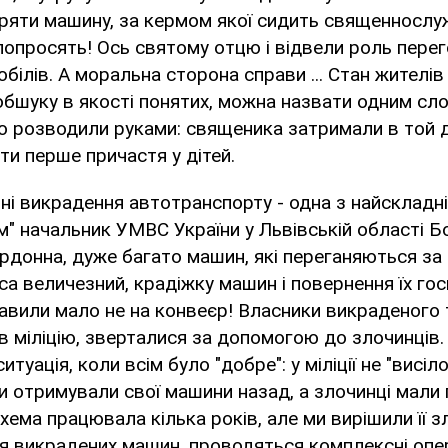
іряти машину, за кермом якої сидить священнослу
опросять! Ось святому отцю і відвели роль пере
ілів. А моральна сторона справи ... Стан жителів 
обшуку в якості понятих, можна назвати одним сл
 розводили руками: священика затримали в той д
ти перше причастя у дітей.
оні викрадення автотранспорту - одна з найскладн
м" начальник УМВС України у Львівській області 
рдонна, дуже багато машин, які переганяються за
са величезний, крадіжку машин і повернення їх го
авили мало не на конвеєр! Власники викраденого 
в міліцію, зверталися за допомогою до злочинців
туація, коли всім було "добре": у міліції не "висі
 отримували свої машини назад, а злочинці мали гр
схема працювала кілька років, але ми вирішили її 
ія викрадених машин, проводяться комплексні опе