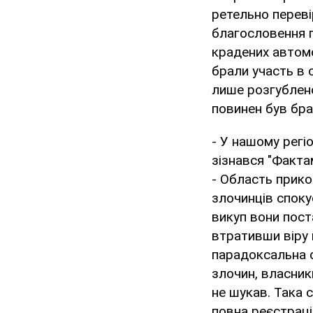
ретельно перев
благословення п
крадених автомоб
брали участь в 
лише розгублено
повинен був бра
- У нашому регі
зізнався "Факта
- Область прико
злочинців споку
викуп вони пост
втративши віру 
парадоксальна си
злочин, власники
не шукав. Така 
повна реєстрац