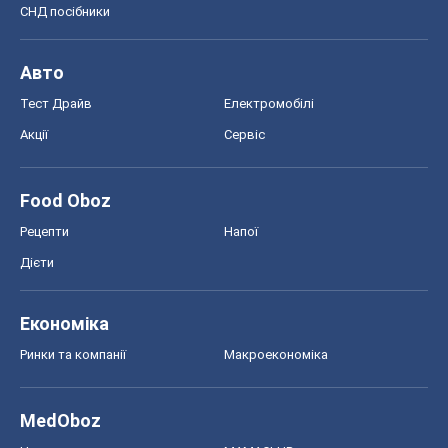
СНД посібники
Авто
Тест Драйв
Електромобілі
Акції
Сервіс
Food Oboz
Рецепти
Напої
Дієти
Економіка
Ринки та компанії
Макроекономіка
MedOboz