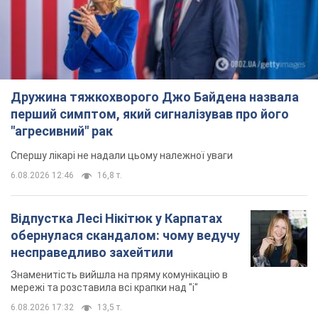
Дружина тяжкохворого Джо Байдена назвала
перший симптом, який сигналізував про його
"агресивний" рак
Спершу лікарі не надали цьому належної уваги
6.08.2026 12:46
16,8 т.
Відпустка Лесі Нікітюк у Карпатах
обернулася скандалом: чому ведучу
несправедливо захейтили
Знаменитість вийшла на пряму комунікацію в
мережі та розставила всі крапки над "і"
6.08.2026 17:32
13,5 т.