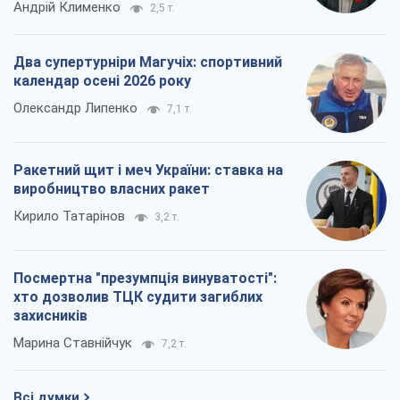
Андрій Клименко
2,5 т.
Два супертурніри Магучіх: спортивний
календар осені 2026 року
Олександр Липенко
7,1 т.
Ракетний щит і меч України: ставка на
виробництво власних ракет
Кирило Татарінов
3,2 т.
Посмертна "презумпція винуватості":
хто дозволив ТЦК судити загиблих
захисників
Марина Ставнійчук
7,2 т.
Всі думки