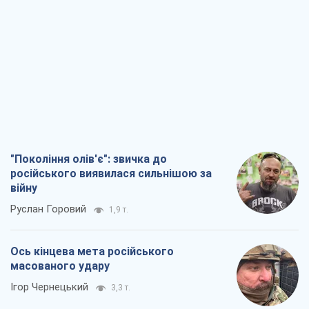
"Покоління олів'є": звичка до
російського виявилася сильнішою за
війну
Руслан Горовий
1,9 т.
Ось кінцева мета російського
масованого удару
Ігор Чернецький
3,3 т.