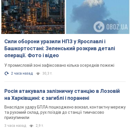
Сили оборони уразили НПЗ у Ярославлі і
Башкортостані: Зеленський розкрив деталі
операції. Фото і відео
У промисловій зоні зафіксовано кілька осередків пожежі
2 часа назад
30,3 т.
Росія атакувала залізничну станцію в Лозовій
на Харківщині: є загиблі і поранені
Внаслідок удару БПЛА пошкоджено вокзал, контактну мережу
та рухомий склад, рух поїздів до станції тимчасово
призупинили
3 часа назад
2,9 т.