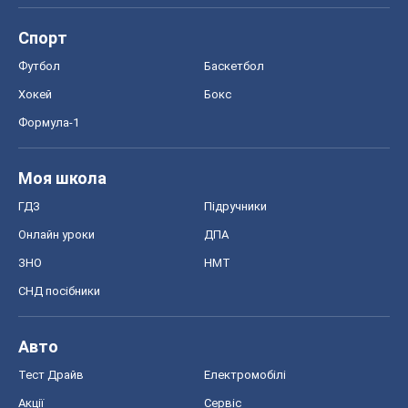
Спорт
Футбол
Баскетбол
Хокей
Бокс
Формула-1
Моя школа
ГДЗ
Підручники
Онлайн уроки
ДПА
ЗНО
НМТ
СНД посібники
Авто
Тест Драйв
Електромобілі
Акції
Сервіс