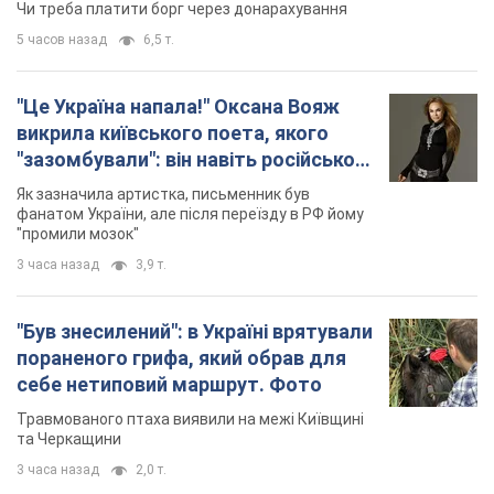
Чи треба платити борг через донарахування
5 часов назад
6,5 т.
"Це Україна напала!" Оксана Вояж
викрила київського поета, якого
"зазомбували": він навіть російської
не знав, а тепер хоче геноциду
Як зазначила артистка, письменник був
українців
фанатом України, але після переїзду в РФ йому
"промили мозок"
3 часа назад
3,9 т.
"Був знесилений": в Україні врятували
пораненого грифа, який обрав для
себе нетиповий маршрут. Фото
Травмованого птаха виявили на межі Київщині
та Черкащини
3 часа назад
2,0 т.