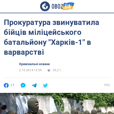
Прокуратура звинуватила
бійців міліцейського
батальйону "Харків-1" в
варварстві
Кримінальні новини
2.10.2014 15:59
39,2 т.
17
РУС