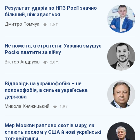
Результат ударів по НПЗ Росії значно
більший, ніж здається
Дмитро Томчук
1,6 т.
Не помста, а стратегія: Україна змушує
Росію платити за війну
Віктор Андрусів
2,6 т.
Відповідь на українофобію – не
полонофобія, а сильна українська
держава
Микола Княжицький
1,9 т.
Мер Москви раптово схотів миру, як
стають послом у США й нові українські
топ-рейтинги