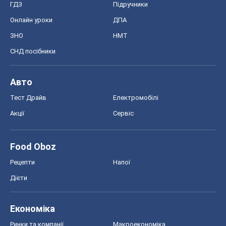
ГДЗ
Підручники
Онлайн уроки
ДПА
ЗНО
НМТ
СНД посібники
Авто
Тест Драйв
Електромобілі
Акції
Сервіс
Food Oboz
Рецепти
Напої
Дієти
Економіка
Ринки та компанії
Макроекономіка