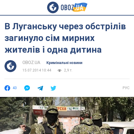
В Луганську через обстрілів
загинуло сім мирних
жителів і одна дитина
OBOZ.UA
Кримінальні новини
15.07.2014 10:44
2,9 т.
43
РУС