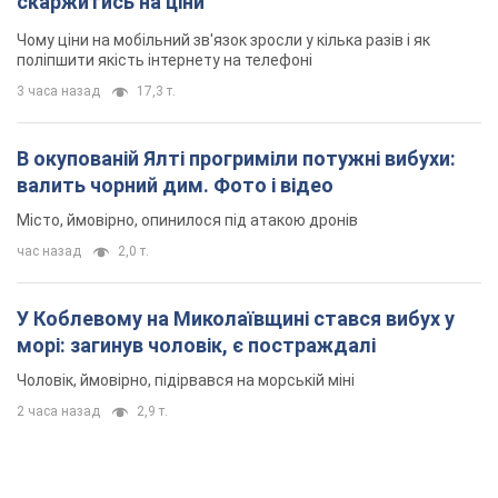
скаржитись на ціни
Чому ціни на мобільний зв'язок зросли у кілька разів і як
поліпшити якість інтернету на телефоні
3 часа назад
17,3 т.
В окупованій Ялті прогриміли потужні вибухи:
валить чорний дим. Фото і відео
Місто, ймовірно, опинилося під атакою дронів
час назад
2,0 т.
У Коблевому на Миколаївщині стався вибух у
морі: загинув чоловік, є постраждалі
Чоловік, ймовірно, підірвався на морській міні
2 часа назад
2,9 т.