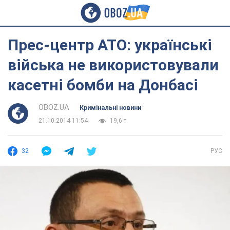
Прес-центр АТО: українські
війська не використовували
касетні бомби на Донбасі
OBOZ.UA
Кримінальні новини
21.10.2014 11:54
19,6 т.
32
РУС