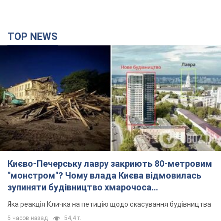
TOP NEWS
Києво-Печерську лавру закриють 80-метровим
"монстром"? Чому влада Києва відмовилась
зупиняти будівництво хмарочоса
"московського вірянина"
Яка реакція Кличка на петицію щодо скасування будівництва
5 часов назад
54,4 т.