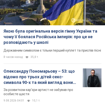
Якою була оригінальна версія гімну України та
чому її боялася Російська імперія: про це не
розповідають у школі
Державним символом є тільки перший куплет та приспів пісні
8 часов назад
35,8 т.
Олександру Пономарьову – 53: що
відомо про трьох дітей секс-
символа 90-х та який вигляд вони
мають
За розвитком кар'єри артист не забував про
особисте щастя
9.08.2026 04:01
10,1 т.