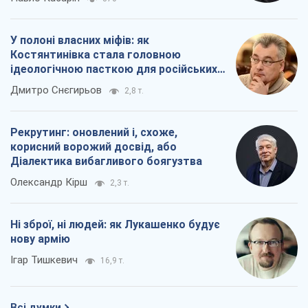
У полоні власних міфів: як
Костянтинівка стала головною
ідеологічною пасткою для російських
окупантів
Дмитро Снєгирьов
2,8 т.
Рекрутинг: оновлений і, схоже,
корисний ворожий досвід, або
Діалектика вибагливого боягузтва
Олександр Кірш
2,3 т.
Ні зброї, ні людей: як Лукашенко будує
нову армію
Ігар Тишкевич
16,9 т.
Всі думки