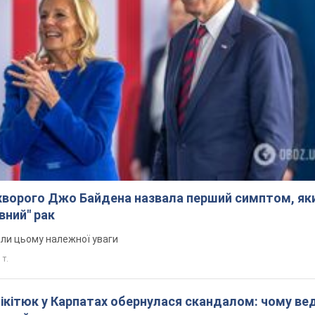
ворого Джо Байдена назвала перший симптом, яки
вний" рак
али цьому належної уваги
 т.
Нікітюк у Карпатах обернулася скандалом: чому ве