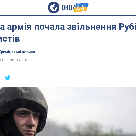
а армія почала звільнення Ру
истів
Кримінальні новини
53
32,4 т.