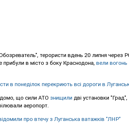
"Обозреватель", терористи вдень 20 липня через 
ше прибули в місто з боку Краснодона,
вели вогонь
сти в понеділок перекриють всі дороги в Лугансь
ідомо, що сили АТО
знищили
дві установки "Град", 
рілювали аеропорт.
відомили про втечу з Луганська ватажків "ЛНР"