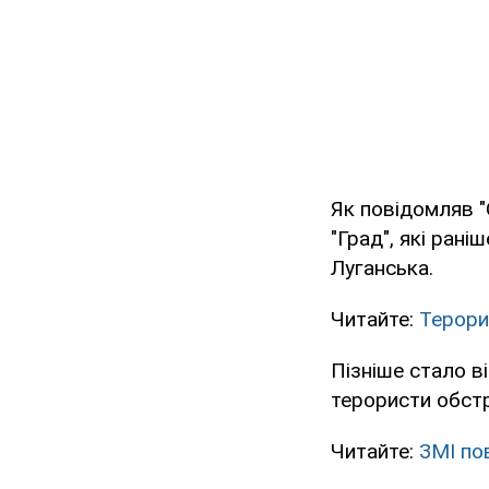
Як повідомляв 
"Град", які рані
Луганська.
Читайте:
Терори
Пізніше стало в
терористи обст
Читайте:
ЗМІ по