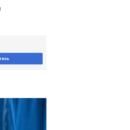
!
тись