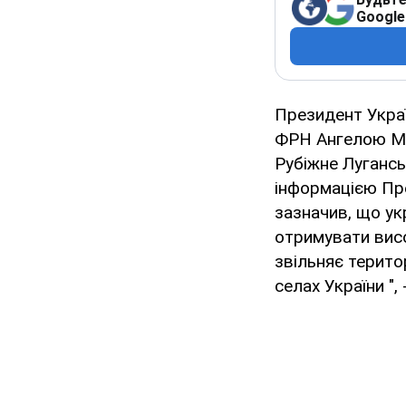
Google
Президент Укра
ФРН Ангелою Мер
Рубіжне Лугансь
інформацією Пре
зазначив, що ук
отримувати висо
звільняє терито
селах України "