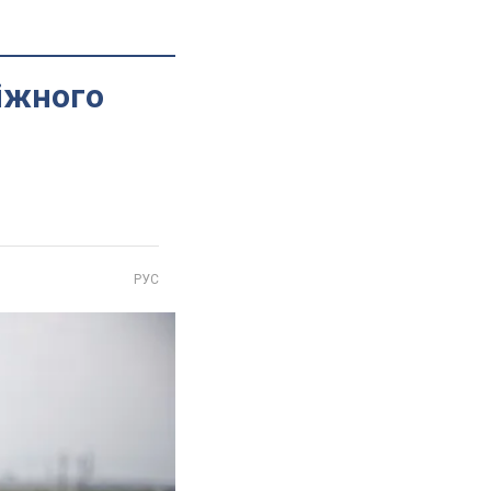
біжного
РУС