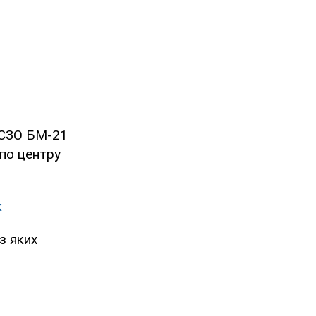
РСЗО БМ-21
по центру
к
з яких