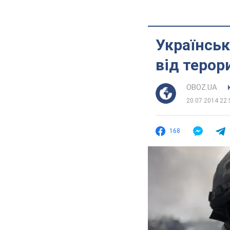
Українськ
від терор
OBOZ.UA
20.07.2014 22:
168