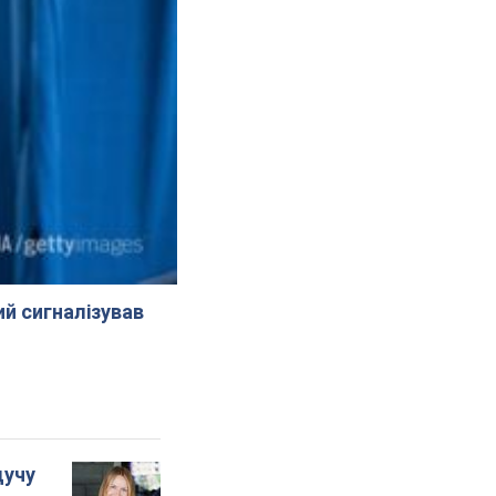
й сигналізував
дучу