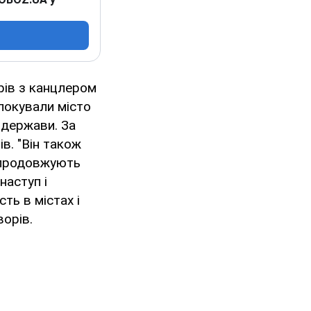
рів з канцлером
локували місто
 держави. За
в. "Він також
і продовжують
наступ і
ть в містах і
ворів.