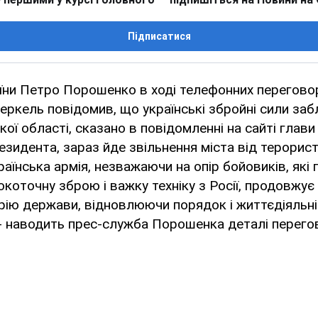
Підписатися
їни Петро Порошенко в ході телефонних перегово
кель повідомив, що українські збройні сили заб
кої області, сказано в повідомленні на сайті глави
зидента, зараз йде звільнення міста від терористі
раїнська армія, незважаючи на опір бойовиків, як
коточну зброю і важку техніку з Росії, продовжує 
рію держави, відновлюючи порядок і життєдіяльніс
, - наводить прес-служба Порошенка деталі перего