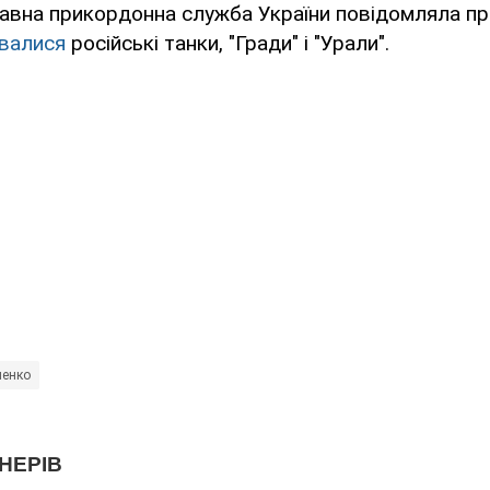
авна прикордонна служба України повідомляла про
валися
російські танки, "Гради" і "Урали".
шенко