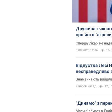
Дружина тяжкох
про його "агреси
Спершу лікарі не над
6.08.2026 12:46
15,6
Відпустка Лесі 
несправедливо 
Знаменитість вийшла 
9 часов назад
12,5 т
"Динамо" з перем
Матч відбувся в Любл