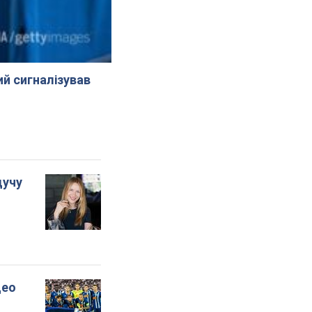
й сигналізував
дучу
део