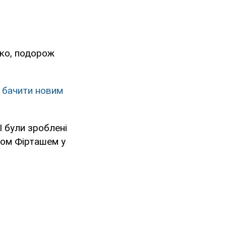
нко, подорож
ь бачити новим
І були зроблені
ром Фірташем у