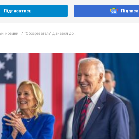
Підписатись
Підписа
ьні новини
"Обозреватель" дізнався до...