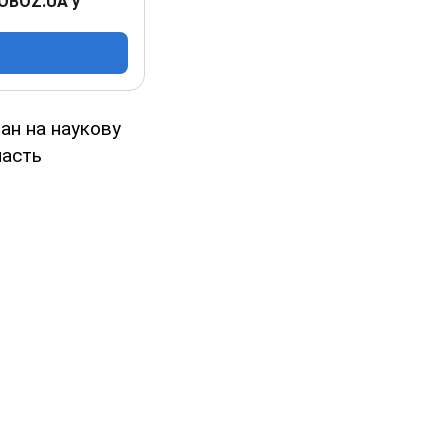
 OBOZ.UA у
ан на наукову
часть