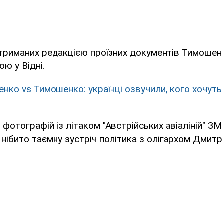
отриманих редакцією проїзних документів Тимоше
ю у Відні.
нко vs Тимошенко: українці озвучили, кого хочут
 фотографій із літаком "Австрійських авіаліній" ЗМ
нібито таємну зустріч політика з олігархом Дмит