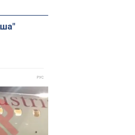
аша"
РУС