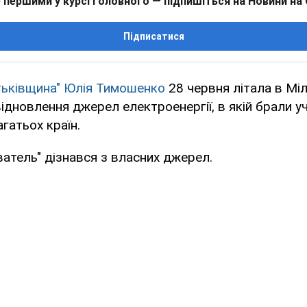
 першими у курсі головного — підпишіться на Новини на
Підписатися
атьківщина" Юлія Тимошенко
28 червня літала в Міл
ідновлення джерел електроенергії, в якій брали у
гатьох країн.
атель" дізнався з власних джерел.