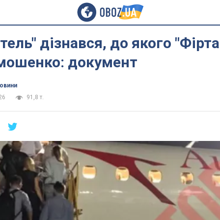
тель" дізнався, до якого "Фірт
имошенко: документ
новини
26
91,8 т.