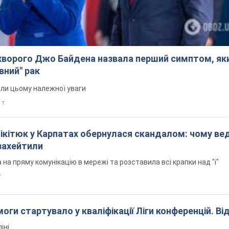
ворого Джо Байдена назвала перший симптом, яки
вний" рак
али цьому належної уваги
 т.
Нікітюк у Карпатах обернулася скандалом: чому ве
захейтили
на пряму комунікацію в мережі та розставила всі крапки над "і"
.
оги стартувало у кваліфікації Ліги конференцій. Ві
іні