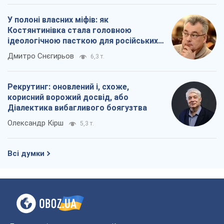
У полоні власних міфів: як
Костянтинівка стала головною
ідеологічною пасткою для російських
окупантів
Дмитро Снєгирьов
6,3 т.
Рекрутинг: оновлений і, схоже,
корисний ворожий досвід, або
Діалектика вибагливого боягузтва
Олександр Кірш
5,3 т.
Всі думки