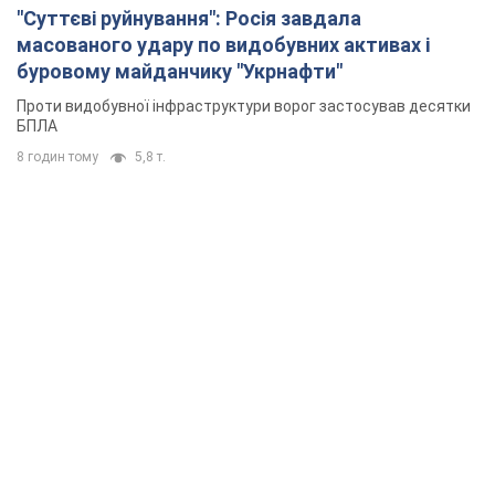
"Суттєві руйнування": Росія завдала
масованого удару по видобувних активах і
буровому майданчику "Укрнафти"
Проти видобувної інфраструктури ворог застосував десятки
БПЛА
8 годин тому
5,8 т.