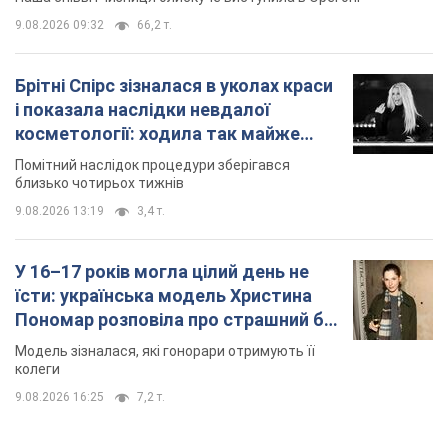
9.08.2026 09:32
66,2 т.
Брітні Спірс зізналася в уколах краси
і показала наслідки невдалої
косметології: ходила так майже
місяць
Помітний наслідок процедури зберігався
близько чотирьох тижнів
9.08.2026 13:19
3,4 т.
У 16–17 років могла цілий день не
їсти: українська модель Христина
Пономар розповіла про страшний бік
модельної кар’єри
Модель зізналася, які гонорари отримують її
колеги
9.08.2026 16:25
7,2 т.