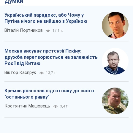
Думки
Український парадокс, або Чому у
Путіна нічого не вийшло з Україною
Віталій Портников
17,1 т.
Москва висуває претензії Пекіну:
дружба перетворюється на залежність
Росії від Китаю
Віктор Каспрук
13,7 т.
Кремль розпочав підготовку до свого
"останнього ривку"
Костянтин Машовець
3,4 т.