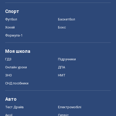
Спорт
Футбол
Баскетбол
Хокей
Бокс
Формула-1
Моя школа
ГДЗ
Підручники
Онлайн уроки
ДПА
ЗНО
НМТ
СНД посібники
Авто
Тест Драйв
Електромобілі
Акції
Сервіс