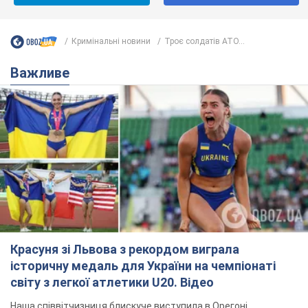
Кримінальні новини
Троє солдатів АТО...
Важливе
Красуня зі Львова з рекордом виграла
історичну медаль для України на чемпіонаті
світу з легкої атлетики U20. Відео
Наша співвітчизниця блискуче виступила в Орегоні