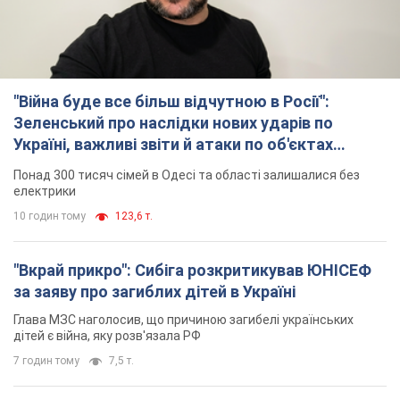
"Війна буде все більш відчутною в Росії":
Зеленський про наслідки нових ударів по
Україні, важливі звіти й атаки по об'єктах
ворога. Відео
Понад 300 тисяч сімей в Одесі та області залишалися без
електрики
10 годин тому
123,6 т.
"Вкрай прикро": Сибіга розкритикував ЮНІСЕФ
за заяву про загиблих дітей в Україні
Глава МЗС наголосив, що причиною загибелі українських
дітей є війна, яку розв'язала РФ
7 годин тому
7,5 т.