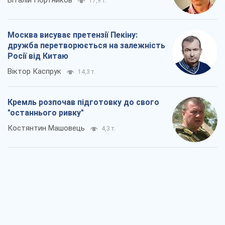
Віталій Портников
17,9 т.
Москва висуває претензії Пекіну:
дружба перетворюється на залежність
Росії від Китаю
Віктор Каспрук
14,3 т.
Кремль розпочав підготовку до свого
"останнього ривку"
Костянтин Машовець
4,3 т.