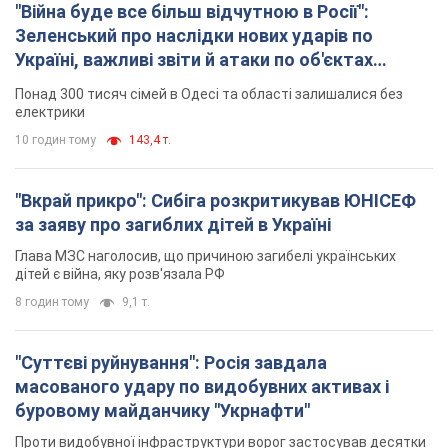
"Війна буде все більш відчутною в Росії":
Зеленський про наслідки нових ударів по
Україні, важливі звіти й атаки по об'єктах
ворога. Відео
Понад 300 тисяч сімей в Одесі та області залишалися без
електрики
10 годин тому
143,4 т.
"Вкрай прикро": Сибіга розкритикував ЮНІСЕФ
за заяву про загиблих дітей в Україні
Глава МЗС наголосив, що причиною загибелі українських
дітей є війна, яку розв'язала РФ
8 годин тому
9,1 т.
"Суттєві руйнування": Росія завдала
масованого удару по видобувних активах і
буровому майданчику "Укрнафти"
Проти видобувної інфраструктури ворог застосував десятки