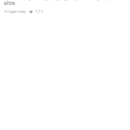
БПЛА
9 годин тому
7,7 т.