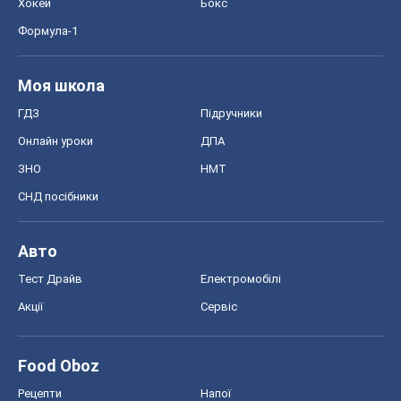
Хокей
Бокс
Формула-1
Моя школа
ГДЗ
Підручники
Онлайн уроки
ДПА
ЗНО
НМТ
СНД посібники
Авто
Тест Драйв
Електромобілі
Акції
Сервіс
Food Oboz
Рецепти
Напої