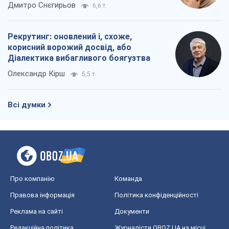
окупантів
Дмитро Снєгирьов
6,6 т.
Рекрутинг: оновлений і, схоже,
корисний ворожий досвід, або
Діалектика вибагливого боягузтва
Олександр Кірш
5,5 т.
Всі думки
Про компанію
Команда
Правова інформація
Політика конфіденційності
Реклама на сайті
Документи
Редакційна політика
Журналісти OBOZ.UA на місці