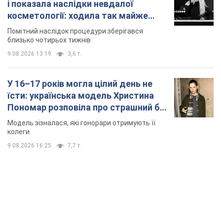
і показала наслідки невдалої
косметології: ходила так майже
місяць
Помітний наслідок процедури зберігався
близько чотирьох тижнів
9.08.2026 13:19
3,6 т.
У 16–17 років могла цілий день не
їсти: українська модель Христина
Пономар розповіла про страшний бік
модельної кар’єри
Модель зізналася, які гонорари отримують її
колеги
9.08.2026 16:25
7,7 т.