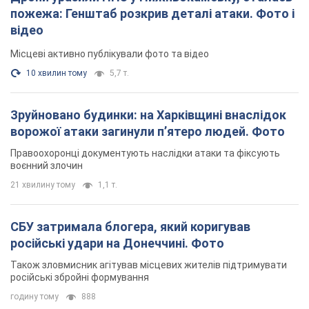
пожежа: Генштаб розкрив деталі атаки. Фото і
відео
Місцеві активно публікували фото та відео
10 хвилин тому
5,7 т.
Зруйновано будинки: на Харківщині внаслідок
ворожої атаки загинули п’ятеро людей. Фото
Правоохоронці документують наслідки атаки та фіксують
воєнний злочин
21 хвилину тому
1,1 т.
СБУ затримала блогера, який коригував
російські удари на Донеччині. Фото
Також зловмисник агітував місцевих жителів підтримувати
російські збройні формування
годину тому
888