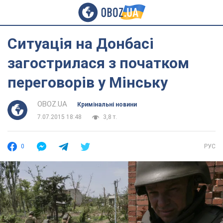
Ситуація на Донбасі
загострилася з початком
переговорів у Мінську
OBOZ.UA
Кримінальні новини
7.07.2015 18:48
3,8 т.
0
РУС