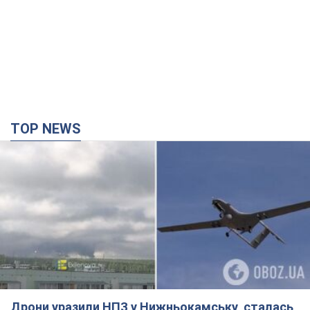
TOP NEWS
Дрони уразили НПЗ у Нижньокамську, сталась