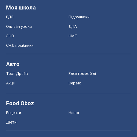
Моя школа
ГДЗ
Підручники
Онлайн уроки
ДПА
ЗНО
НМТ
СНД посібники
Авто
Тест Драйв
Електромобілі
Акції
Сервіс
Food Oboz
Рецепти
Напої
Дієти