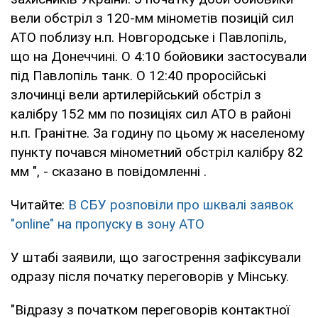
вели обстріл з 120-мм мінометів позицій сил
АТО поблизу н.п. Новгородське і Павлопіль,
що на Донеччині. О 4:10 бойовики застосували
під Павлопіль танк. О 12:40 проросійські
злочинці вели артилерійський обстріл з
калібру 152 мм по позиціях сил АТО в районі
н.п. Гранітне. За годину по цьому ж населеному
пункту почався мінометний обстріл калібру 82
мм ", - сказано в повідомленні .
Читайте:
В СБУ розповіли про шквалі заявок
"online" на пропуску в зону АТО
У штабі заявили, що загострення зафіксували
одразу після початку переговорів у Мінську.
"Відразу з початком переговорів контактної