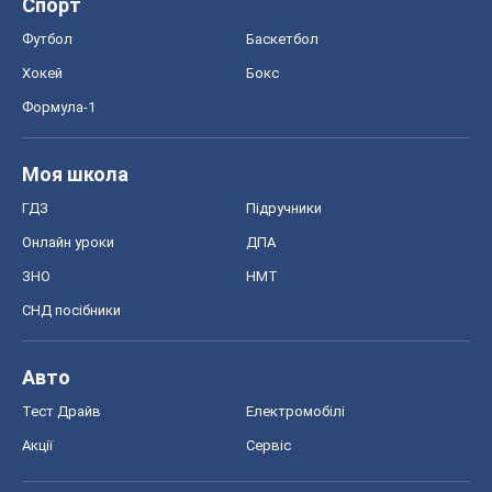
Блоги
Суспільство
Регіони України
Київ
Харків
Запоріжжя
Дніпро
Черкаси
Спорт
Футбол
Баскетбол
Хокей
Бокс
Формула-1
Моя школа
ГДЗ
Підручники