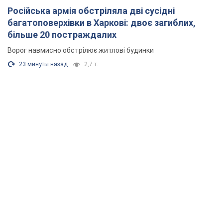
час назад
27,7 т.
Нардепи взяли гроші з бюджету на оренду
елітних квартир у Києві: хто з парламентарів
просив кошти та де поселився
Як працює особлива соціальна гарантія та хто нею
користується
4 часа назад
49,0 т.
Російська армія обстріляла дві сусідні
багатоповерхівки в Харкові: двоє загиблих,
більше 20 постраждалих
Ворог навмисно обстрілює житлові будинки
23 минуты назад
2,7 т.