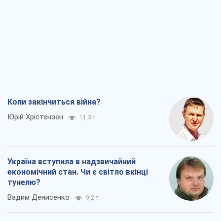
Олександр Левченко
18,7 т.
Ні зброї, ні людей: як Лукашенко будує
нову армію
Ігар Тишкевич
15,8 т.