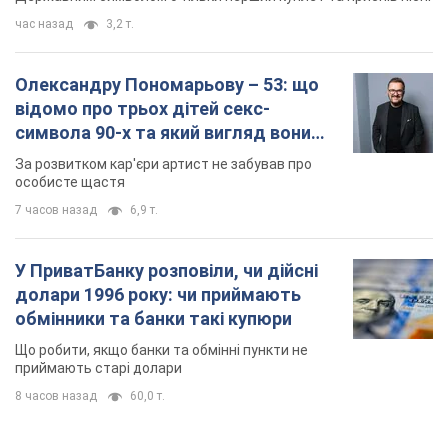
Якою була оригінальна версія гімну України та
чому її боялася Російська імперія: про це не
розповідають у школі
Державним символом є тільки перший куплет та приспів пісні
час назад
3,2 т.
Олександру Пономарьову – 53: що
відомо про трьох дітей секс-
символа 90-х та який вигляд вони
мають
За розвитком кар'єри артист не забував про
особисте щастя