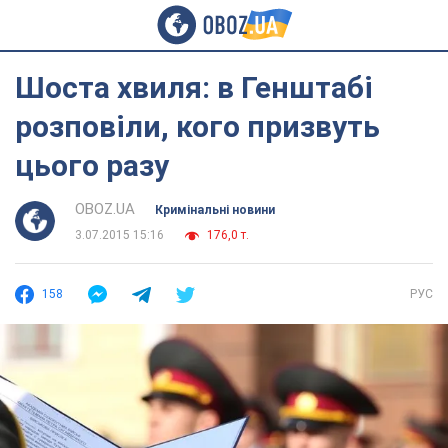
Шоста хвиля: в Генштабі
розповіли, кого призвуть
цього разу
OBOZ.UA
Кримінальні новини
3.07.2015 15:16
176,0 т.
158
РУС