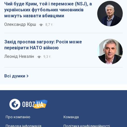
Коли закінчиться війна?
Юрій Хрістензен
11,3 т.
Україна вступила в надзвичайний
економічний стан. Чи є світло вкінці
тунелю?
Вадим Денисенко
9,2 т.
Чий буде Крим, той і переможе (NSJ), а
українських футбольних чиновників
можуть назвати вбивцями
Олександр Кірш
8,7 т.
Захід проспав загрозу: Росія може
перевірити НАТО війною
Леонід Невзлін