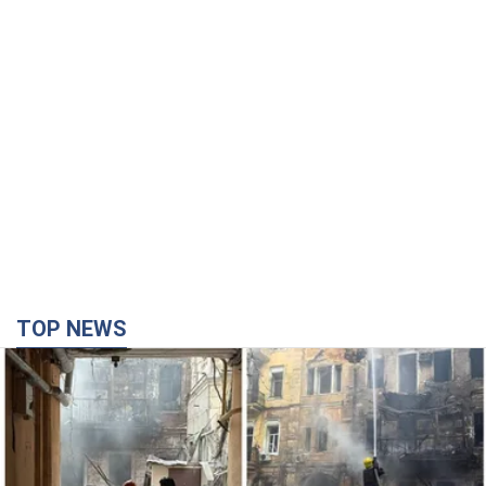
7 часов назад
6,9 т.
У ПриватБанку розповіли, чи дійсні
долари 1996 року: чи приймають
обмінники та банки такі купюри
Що робити, якщо банки та обмінні пункти не
приймають старі долари
8 часов назад
60,0 т.