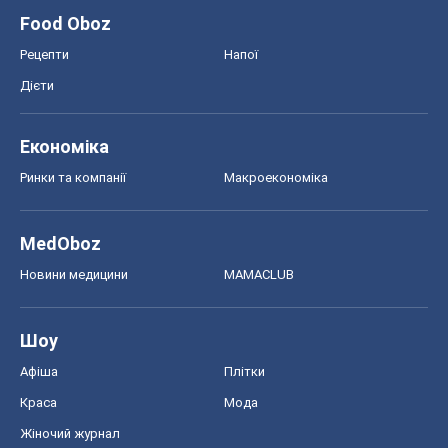
Онлайн уроки
ДПА
ЗНО
НМТ
СНД посібники
Авто
Тест Драйв
Електромобілі
Акції
Сервіс
Food Oboz
Рецепти
Напої
Дієти
Економіка
Ринки та компанії
Макроекономіка