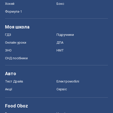
Хокей
Бокс
Формула-1
Моя школа
ГДЗ
Підручники
Онлайн уроки
ДПА
ЗНО
НМТ
СНД посібники
Авто
Тест Драйв
Електромобілі
Акції
Сервіс
Food Oboz