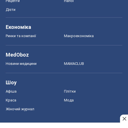
Рецепти
Напої
Дієти
Економіка
Ринки та компанії
Макроекономіка
MedOboz
Новини медицини
MAMACLUB
Шоу
Афіша
Плітки
Краса
Мода
Жіночий журнал