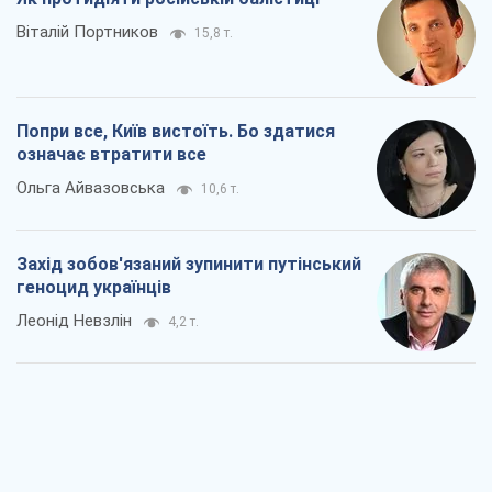
Віталій Портников
15,8 т.
Попри все, Київ вистоїть. Бо здатися
означає втратити все
Ольга Айвазовська
10,6 т.
Захід зобов'язаний зупинити путінський
геноцид українців
Леонід Невзлін
4,2 т.