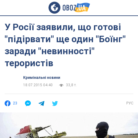
У Росії заявили, що готові
"підірвати" ще один "Боїнг"
заради "невинності"
терористів
Кримінальні новини
18.07.2015 04:40
33,8 т.
23
РУС