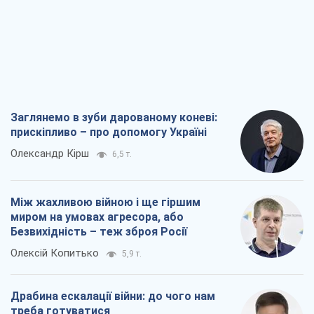
Заглянемо в зуби дарованому коневі:
прискіпливо – про допомогу Україні
Олександр Кірш
6,5 т.
Між жахливою війною і ще гіршим
миром на умовах агресора, або
Безвихідність – теж зброя Росії
Олексій Копитько
5,9 т.
Драбина ескалації війни: до чого нам
треба готуватися