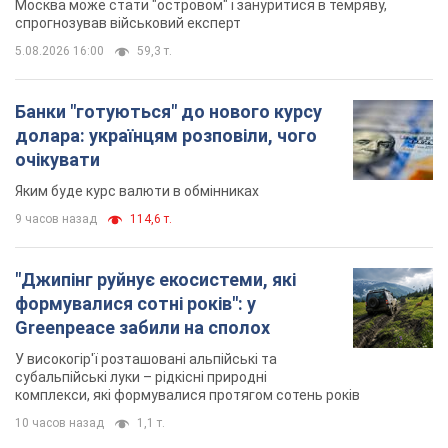
Москва може стати "островом" і зануритися в темряву,
спрогнозував військовий експерт
5.08.2026 16:00
59,3 т.
Банки "готуються" до нового курсу
долара: українцям розповіли, чого
очікувати
Яким буде курс валюти в обмінниках
9 часов назад
114,6 т.
"Джипінг руйнує екосистеми, які
формувалися сотні років": у
Greenpeace забили на сполох
У високогір'ї розташовані альпійські та
субальпійські луки – рідкісні природні
комплекси, які формувалися протягом сотень років
10 часов назад
1,1 т.