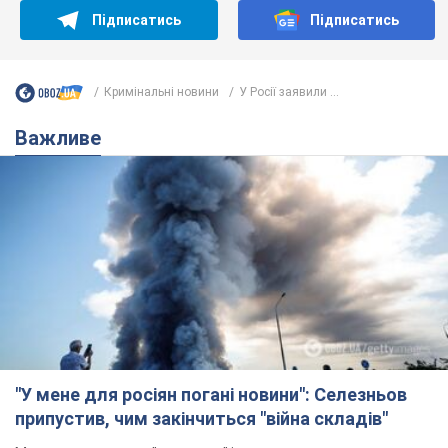
Підписатись
Підписатись
Кримінальні новини
У Росії заявили ...
Важливе
"У мене для росіян погані новини": Селезньов
припустив, чим закінчиться "війна складів"