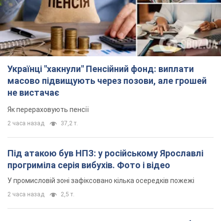
Українці "хакнули" Пенсійний фонд: виплати
масово підвищують через позови, але грошей
не вистачає
Як перераховують пенсії
2 часа назад
37,2 т.
Під атакою був НПЗ: у російському Ярославлі
прогриміла серія вибухів. Фото і відео
У промисловій зоні зафіксовано кілька осередків пожежі
2 часа назад
2,5 т.