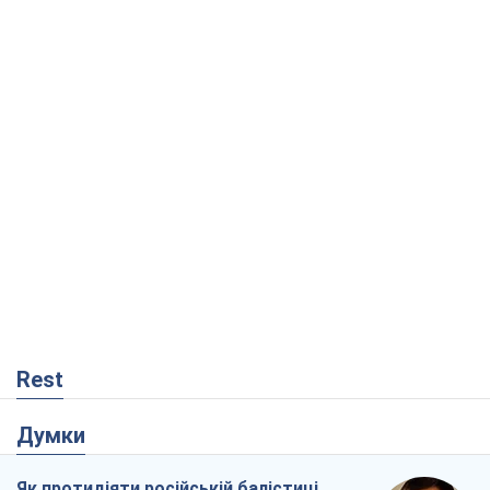
Rest
Думки
Як протидіяти російській балістиці