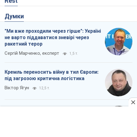
Кремль переносить війну в тил Європи:
під загрозою критична логістика
Віктор Ягун
12,5 т.
Не помста, а стратегія: Україна змушує
Росію платити за війну
Віктор Андрусів
57