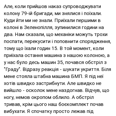
Але, коли прийшов наказ супроводжувати
колону 79-ій бригади, ми знялися і поїхали.
Куди йти ми не знали. Приїхали першими в
колоні в Зеленопілля, зупинилися години на
два. Нам сказали, що механіки можуть трохи
поспати, перекусити і поповнити спорядження,
тому що їхали годин 15. В той момент, коли
приїхала остання машина з нашою колоною, а
у нас було десь машин 35, почався обстріл з
"Граду". Відразу реакція - шукати укриття. Біля
мене стояла штабна машина БМП. Я під неї
хотів швидко застрибнути. Але швидко не
вийшло - осколок мене наздогнав. Відчув, що
ногу, немов окропом облило. А обстріл
тривав, крім цього наш боєкомплект почав
вибухати. Я спочатку просто лежав під