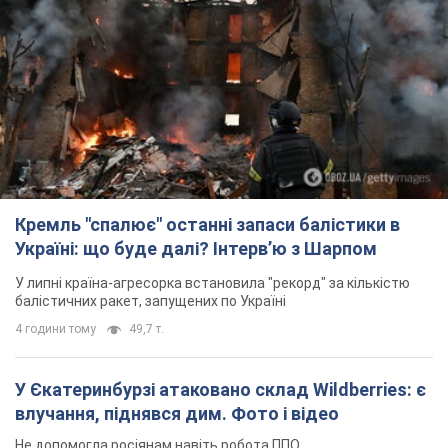
Кремль "спалює" останні запаси балістики в
Україні: що буде далі? Інтерв’ю з Шарпом
У липні країна-агресорка встановила "рекорд" за кількістю
балістичних ракет, запущених по Україні
4 години тому
49,7 т.
У Єкатеринбурзі атаковано склад Wildberries: є
влучання, піднявся дим. Фото і відео
Не допомогла росіянам навіть робота ППО
4 години тому
9,2 т.
"Чудовий батько": у мережі розповіли про
чоловіка, якого Росія убила ударом по
Броварах. Фото
Чоловіка згадують як професіонала своєї справи
2 години тому
1,4 т.