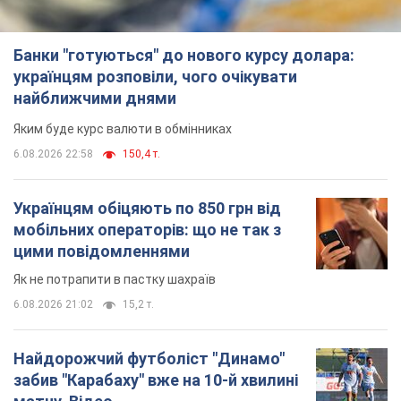
Українцям обіцяють по 850 грн від
мобільних операторів: що не так з
цими повідомленнями
Як не потрапити в пастку шахраїв
6.08.2026 21:02
15,2 т.
Найдорожчий футболіст "Динамо"
забив "Карабаху" вже на 10-й хвилині
матчу. Відео
Поєдинок відбувається в Польщі
6.08.2026 20:48
6,5 т.