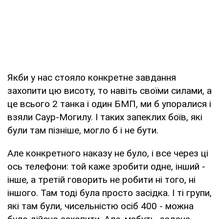
Якби у нас стояло конкретне завдання
захопити цю висоту, то навіть своїми силами, а
це всього 2 танка і один БМП, ми б упоралися і
взяли Саур-Могилу. І таких запеклих боїв, які
були там пізніше, могло б і не бути.
Але конкретного наказу не було, і все через ці
ось телефони: той каже зробити одне, інший -
інше, а третій говорить не робити ні того, ні
іншого. Там тоді була просто засідка. І ті групи,
які там були, чисельністю осіб 400 - можна