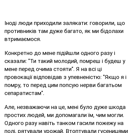
Іноді люди приходили залякати: говорили, що
противників там дуже багато, як ми бідолахи
втримаємося.
Конкретно до мене підійшли одного разу і
сказали: "Ти такий молодий, помреш і будеш у
мене перед очима стояти". Я на всі ці
провокації відповідав з упевненістю: "Якщо я і
помру, то перед цим попсую нерви багатьом
сепаратистам".
Але, незважаючи на це, мені було дуже шкода
простих людей, ми допомагали їм, чим могли.
Одного разу навіть танком гасили пожежу на
полі, рятували урожай. Втоптували гусеницями