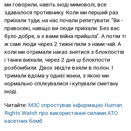
ми говорили, навіть іноді мимоволі, все
здавалося противнику. Коли ми перший раз
приїхали туди, на нас почали репетувати: "Ви -
правосекі, навіщо ви сюди приїхали. Без вас
було добре, а з вами війна прийшла". А потім ті
ж самі люди через 2 тижні пили з нами чай. А
коли ми отримали наказ знятися з блокпостів
і танки виїхали, через 2 дня ці блокпости
розбомбили. Двох звідти взяли в полон. І
тримали вдома у однієї жінки, з якою ми
нормально спілкувалися і купували сметану
іноді.
Читайте:
МЗС спростував інформацію Human
Rights Watch про використання силами АТО
касетних бомб