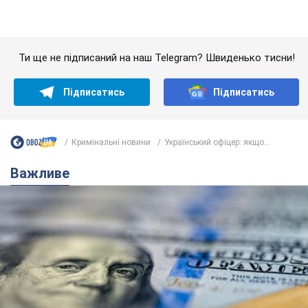
Кримінальні новини
Український офіцер: якщо...
Важливе
Банки "готуються" до нового курсу долара:
українцям розповіли, чого очікувати
найближчими днями
Яким буде курс валюти в обмінниках
6.08.2026 22:58
150,4 т.