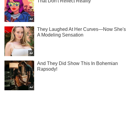
Ти ще не підписаний на наш Telegram? Швиденько тисни!
Підписатись
Підписатись