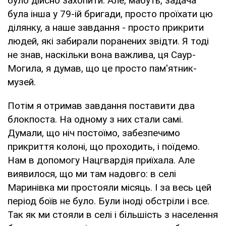
було дійсно захопити. Але, мабуть, задача
була інша у 79-ій бригади, просто проїхати цю
ділянку, а наше завдання - просто прикрити
людей, які забирали поранених звідти. Я тоді
не знав, наскільки вона важлива, ця Саур-
Могила, я думав, що це просто пам'ятник-
музей.
Потім я отримав завдання поставити два
блокпоста. На одному з них стали самі.
Думали, що ніч постоїмо, забезпечимо
прикриття колоні, що проходить, і поїдемо.
Нам в допомогу Нацгвардія приїхала. Але
виявилося, що ми там надовго: в селі
Маринівка ми простояли місяць. І за весь цей
період боїв не було. Були іноді обстріли і все.
Так як ми стояли в селі і більшість з населення