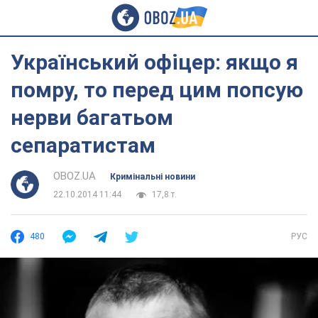
Український офіцер: якщо я
помру, то перед цим попсую
нерви багатьом
сепаратистам
OBOZ.UA
Кримінальні новини
22.10.2014 11:44
17,8 т.
480
РУС