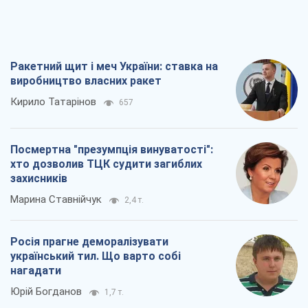
Ракетний щит і меч України: ставка на
виробництво власних ракет
Кирило Татарінов
657
Посмертна "презумпція винуватості":
хто дозволив ТЦК судити загиблих
захисників
Марина Ставнійчук
2,4 т.
Росія прагне деморалізувати
український тил. Що варто собі
нагадати
Юрій Богданов
1,7 т.