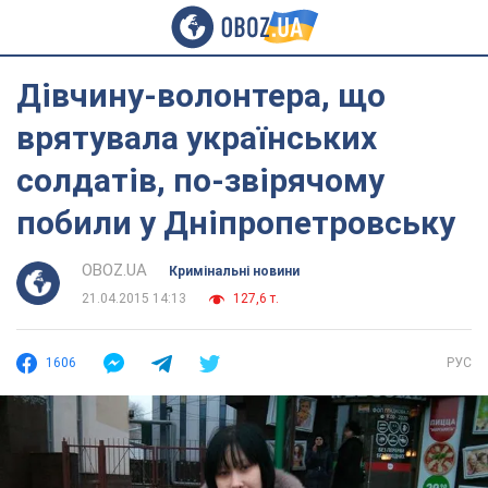
Дівчину-волонтера, що
врятувала українських
солдатів, по-звірячому
побили у Дніпропетровську
OBOZ.UA
Кримінальні новини
21.04.2015 14:13
127,6 т.
1606
РУС