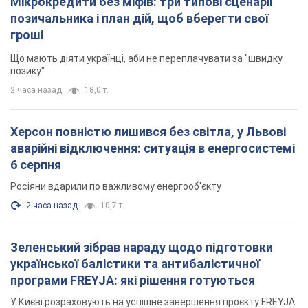
Мікрокредити без міфів: три типові сценарії
позичальника і план дій, щоб вберегти свої
гроші
Що мають діяти українці, аби не переплачувати за "швидку
позику"
2 часа назад
18,0 т.
Херсон повністю лишився без світла, у Львові
аварійні відключення: ситуація в енергосистемі
6 серпня
Росіяни вдарили по важливому енергооб'єкту
2 часа назад
10,7 т.
Зеленський зібрав нараду щодо підготовки
української балістики та антибалістичної
програми FREYJA: які рішення готуються
У Києві розраховують на успішне завершення проєкту FREYJA