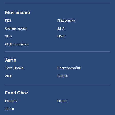
Моя школа
ГДЗ
Підручники
Онлайн уроки
ДПА
ЗНО
НМТ
СНД посібники
Авто
Тест Драйв
Електромобілі
Акції
Сервіс
Food Oboz
Рецепти
Напої
Дієти