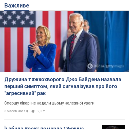
Важливе
Дружина тяжкохворого Джо Байдена назвала
перший симптом, який сигналізував про його
"агресивний" рак
Спершу лікарі не надали цьому належної уваги
6 часов назад
9,3 т.
Її вбила Росія: померла 13-річна