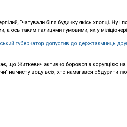
рпілий, "чатували біля будинку якісь хлопці. Ну і п
и, а ось таким палицями гумовими, як у міліціонері
ський губернатор допустив до держтаємниць друг
ає, що Житкевич активно боровся з корупцією на т
ячи" на чисту воду всіх, хто намагався обдурити лю