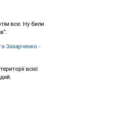
отім все. Ну били
в".
а Захарченко -
ериторії всієї
дей.