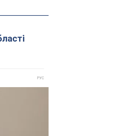
бласті
РУС