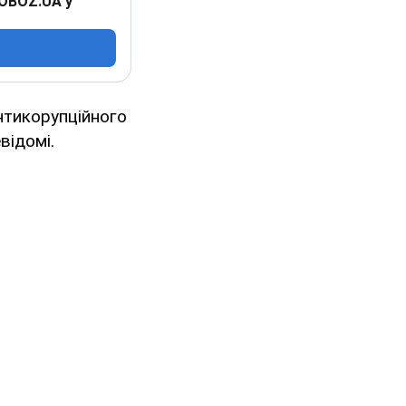
 OBOZ.UA у
нтикорупційного
відомі.