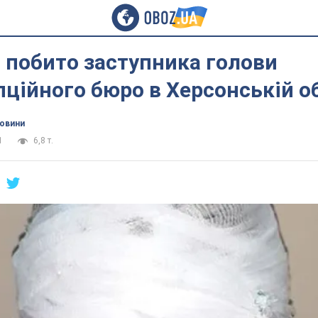
 побито заступника голови
ційного бюро в Херсонській о
новини
1
6,8 т.