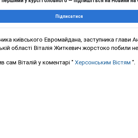
 першими у курсі головного — підпишіться на Новини на
Підписатися
ника київського Евромайдана, заступника глави А
кій області Віталія Житкевич жорстоко побили не
в сам Віталій у коментарі "
Херсонським Вістям
".