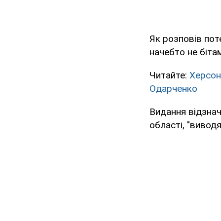
Як розповів поте
начебто не бітам
Читайте:
Херсон
Одарченко
Видання відзнач
області, "вивод