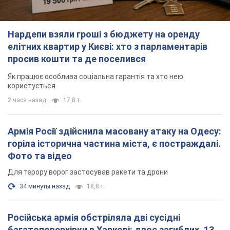
Нардепи взяли гроші з бюджету на оренду
елітних квартир у Києві: хто з парламентарів
просив кошти та де поселився
Як працює особлива соціальна гарантія та хто нею
користується
2 часа назад
17,8 т.
Армія Росії здійснила масовану атаку на Одесу:
горіла історична частина міста, є постраждалі.
Фото та відео
Для терору ворог застосував ракети та дрони
34 минуты назад
18,8 т.
Російська армія обстріляла дві сусідні
багатоповерхівки в Харкові: двоє загиблих, 13