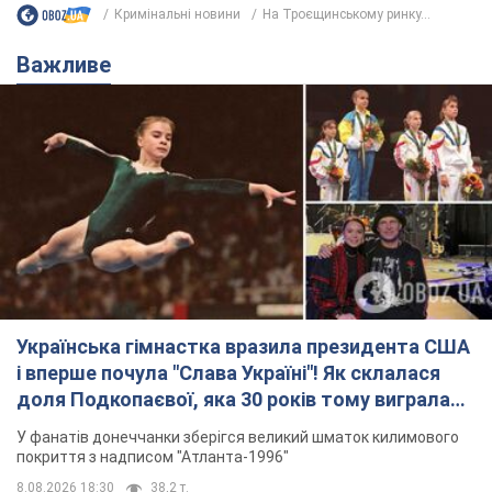
Кримінальні новини
На Троєщинському ринку...
Важливе
Українська гімнастка вразила президента США
і вперше почула "Слава Україні"! Як склалася
доля Подкопаєвої, яка 30 років тому виграла
"золото" Олімпіади
У фанатів донеччанки зберігся великий шматок килимового
покриття з надписом "Атланта-1996"
8.08.2026 18:30
38,2 т.