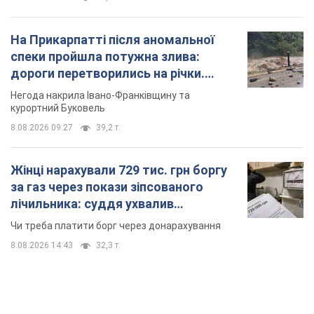
На Прикарпатті після аномальної
спеки пройшла потужна злива:
дороги перетворились на річки.
Відео
Негода накрила Івано-Франківщину та
курортний Буковель
8.08.2026 09:27
39,2 т.
Жінці нарахували 729 тис. грн боргу
за газ через покази зіпсованого
лічильника: суддя ухвалив
неочікуване рішення
Чи треба платити борг через донарахування
8.08.2026 14:43
32,3 т.