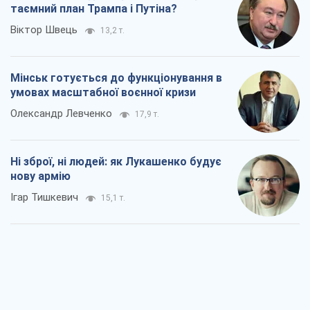
таємний план Трампа і Путіна?
Віктор Швець
13,2 т.
Мінськ готується до функціонування в
умовах масштабної воєнної кризи
Олександр Левченко
17,9 т.
Ні зброї, ні людей: як Лукашенко будує
нову армію
Ігар Тишкевич
15,1 т.