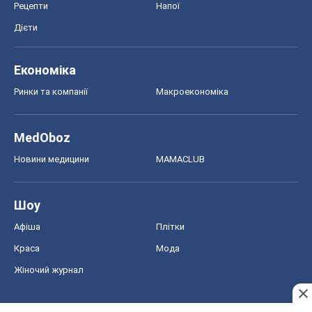
Рецепти
Напої
Дієти
Економіка
Ринки та компанії
Макроекономіка
MedOboz
Новини медицини
MAMACLUB
Шоу
Афіша
Плітки
Краса
Мода
Жіночий журнал