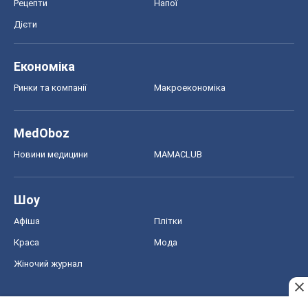
Рецепти
Напої
Дієти
Економіка
Ринки та компанії
Макроекономіка
MedOboz
Новини медицини
MAMACLUB
Шоу
Афіша
Плітки
Краса
Мода
Жіночий журнал