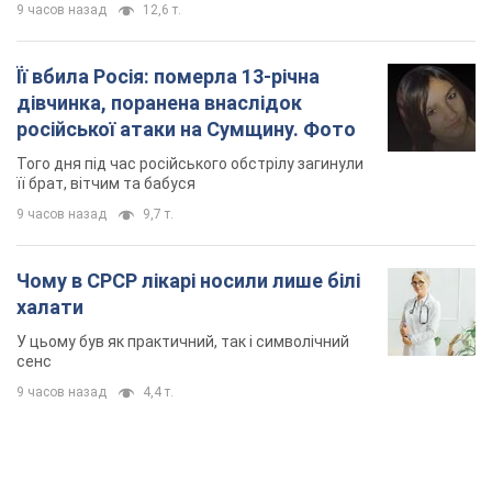
9 часов назад
12,6 т.
Її вбила Росія: померла 13-річна
дівчинка, поранена внаслідок
російської атаки на Сумщину. Фото
Того дня під час російського обстрілу загинули
її брат, вітчим та бабуся
9 часов назад
9,7 т.
Чому в СРСР лікарі носили лише білі
халати
У цьому був як практичний, так і символічний
сенс
9 часов назад
4,4 т.