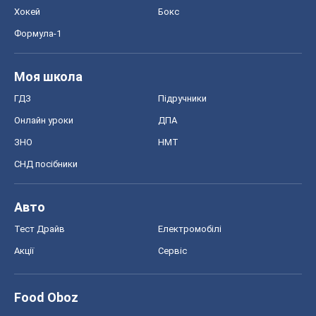
Хокей
Бокс
Формула-1
Моя школа
ГДЗ
Підручники
Онлайн уроки
ДПА
ЗНО
НМТ
СНД посібники
Авто
Тест Драйв
Електромобілі
Акції
Сервіс
Food Oboz