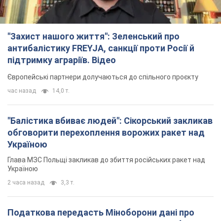
"Захист нашого життя": Зеленський про
антибалістику FREYJA, санкції проти Росії й
підтримку аграріїв. Відео
Європейські партнери долучаються до спільного проєкту
час назад
14,0 т.
"Балістика вбиває людей": Сікорський закликав
обговорити перехоплення ворожих ракет над
Україною
Глава МЗС Польщі закликав до збиття російських ракет над
Україною
2 часа назад
3,3 т.
Податкова передасть Міноборони дані про