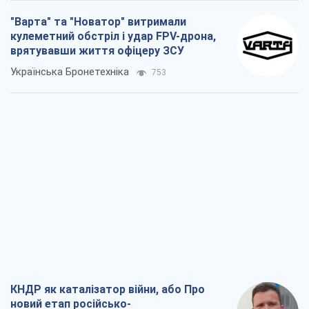
"Варта" та "Новатор" витримали
кулеметний обстріл і удар FPV-дрона,
врятувавши життя офіцеру ЗСУ
Українська Бронетехніка
753
КНДР як каталізатор війни, або Про
новий етап російсько-