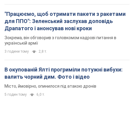
"Працюємо, щоб отримати пакети з ракетами
для ППО": Зеленський заслухав доповідь
Драпатого і анонсував нові кроки
Зокрема, він обговорив з головкомом кадрові питання в
українській армії
3 години тому
2,8 т.
В окупованій Ялті прогриміли потужні вибухи:
валить чорний дим. Фото і відео
Місто, ймовірно, опинилося під атакою дронів
5 годин тому
6,0 т.