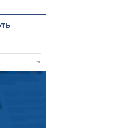
ють
РУС