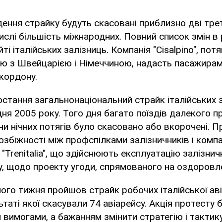
ення страйку будуть скасовані приблизно дві трет
числі більшість міжнародних. Повний список змін в
ті італійських залізниць. Компанія "Cisalpino", потя
ію з Швейцарією і Німеччиною, надасть пасажира
кордону.
стання загальнонаціональний страйк італійських 
ня 2005 року. Того дня багато поїздів далекого п
и нічних потягів було скасовано або вкорочені. 
озбіжності між профспілками залізничників і комп
 і "Trenitalia", що здійснюють експлуатацію залізнич
, щодо проекту угоди, спрямованого на оздоровле
лого тижня пройшов страйк робочих італійської аві
зультаті якої скасували 74 авіарейсу. Акція протесту
 вимогами, а бажанням змінити стратегію і тактик