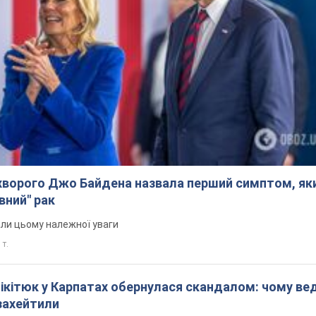
ворого Джо Байдена назвала перший симптом, яки
вний" рак
али цьому належної уваги
 т.
Нікітюк у Карпатах обернулася скандалом: чому ве
захейтили