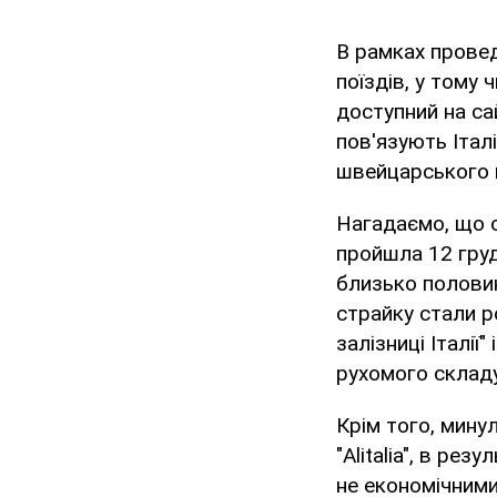
В рамках провед
поїздів, у тому 
доступний на сай
пов'язують Італ
швейцарського 
Нагадаємо, що о
пройшла 12 груд
близько половин
страйку стали р
залізниці Італії"
рухомого складу
Крім того, мину
"Alitalia", в ре
не економічними