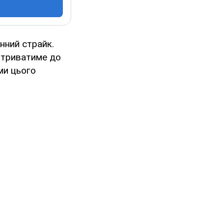
нний страйк.
і триватиме до
ами цього