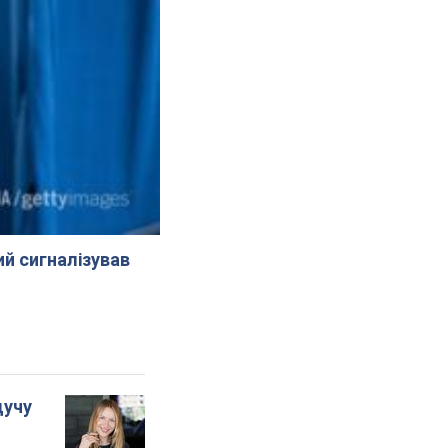
й сигналізував
дучу