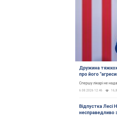
Дружина тяжкох
про його "агреси
Спершу лікарі не над
6.08.2026 12:46
16,8
Відпустка Лесі 
несправедливо 