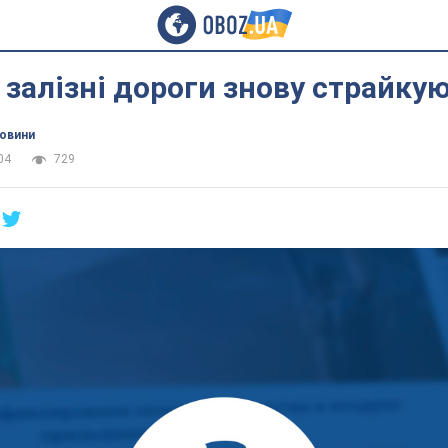
і залізні дороги знову страйку
новини
04
729