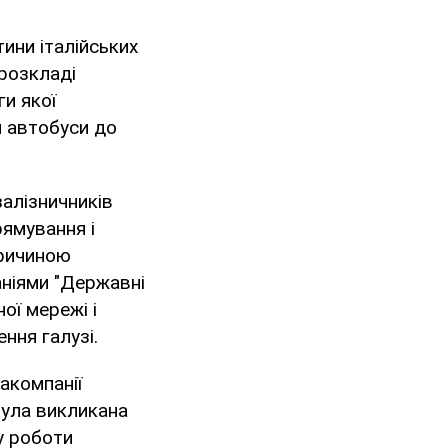
ини італійських
 розкладі
ги якої
м автобуси до
залізничників
рямування і
Причиною
аніями "Державні
ної мережі і
ння галузі.
акомпанії
 була викликана
у роботи