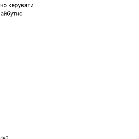
льно керувати
майбутнє.