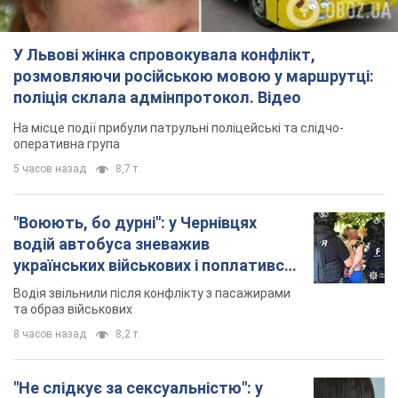
У Львові жінка спровокувала конфлікт,
розмовляючи російською мовою у маршрутці:
поліція склала адмінпротокол. Відео
На місце події прибули патрульні поліцейські та слідчо-
оперативна група
5 часов назад
8,7 т.
"Воюють, бо дурні": у Чернівцях
водій автобуса зневажив
українських військових і поплатився.
Відео
Водія звільнили після конфлікту з пасажирами
та образ військових
8 часов назад
8,2 т.
"Не слідкує за сексуальністю": у