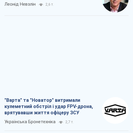
Леонід Невзлін
2,6 т.
"Варта" та "Новатор" витримали
кулеметний обстріл і удар FPV-дрона,
врятувавши життя офіцеру ЗСУ
Українська Бронетехніка
2,7 т.