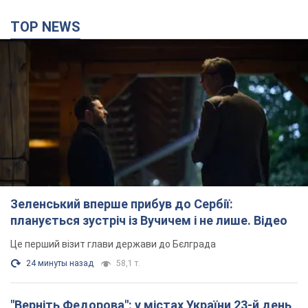
TOP NEWS
Зеленський вперше прибув до Сербії:
планується зустріч із Вучичем і не лише. Відео
Це перший візит глави держави до Бєлграда
24 минуты назад
58,1 т.
"Верніть Федорова": у містах України 23-й день