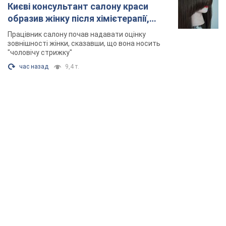
Києві консультант салону краси
образив жінку після хімієтерапії,
розгорівся скандал. Фото
Працівник салону почав надавати оцінку
зовнішності жінки, сказавши, що вона носить
"чоловічу стрижку"
час назад
9,4 т.