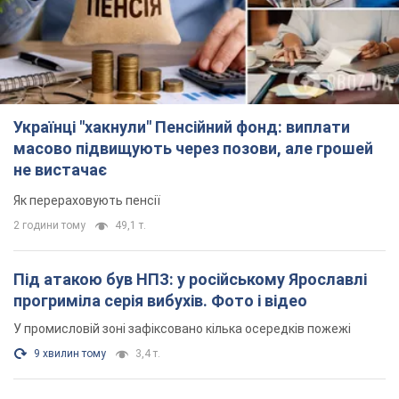
Українці "хакнули" Пенсійний фонд: виплати
масово підвищують через позови, але грошей
не вистачає
Як перераховують пенсії
2 години тому
49,1 т.
Під атакою був НПЗ: у російському Ярославлі
прогриміла серія вибухів. Фото і відео
У промисловій зоні зафіксовано кілька осередків пожежі
9 хвилин тому
3,4 т.