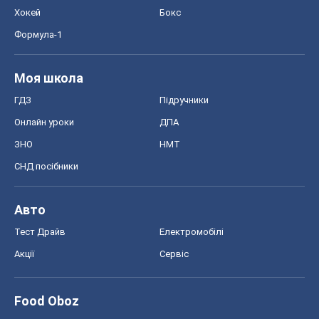
Хокей
Бокс
Формула-1
Моя школа
ГДЗ
Підручники
Онлайн уроки
ДПА
ЗНО
НМТ
СНД посібники
Авто
Тест Драйв
Електромобілі
Акції
Сервіс
Food Oboz