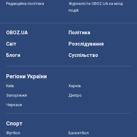
Редакційна політика
Журналісти OBOZ.UA на місці
подій
OBOZ.UA
Політика
Світ
Розслідування
Блоги
Суспільство
Регіони України
Київ
Харків
Запоріжжя
Дніпро
Черкаси
Спорт
Футбол
Баскетбол