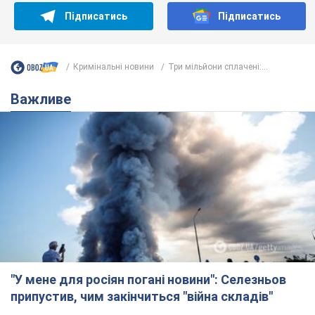
Підписатись
Підписатись
Кримінальні новини
Три мільйони сплачені:...
Важливе
"У мене для росіян погані новини": Селезньов
припустив, чим закінчиться "війна складів"