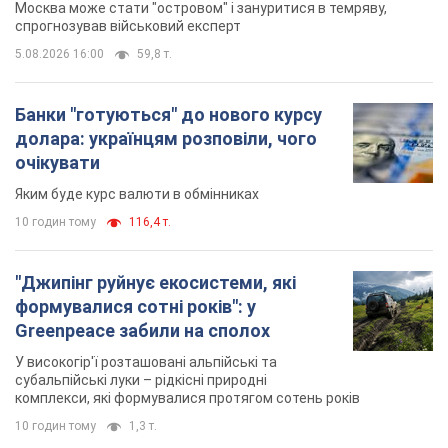
Москва може стати "островом" і зануритися в темряву,
спрогнозував військовий експерт
5.08.2026 16:00
59,8 т.
Банки "готуються" до нового курсу
долара: українцям розповіли, чого
очікувати
Яким буде курс валюти в обмінниках
10 годин тому
116,4 т.
"Джипінг руйнує екосистеми, які
формувалися сотні років": у
Greenpeace забили на сполох
У високогір'ї розташовані альпійські та
субальпійські луки – рідкісні природні
комплекси, які формувалися протягом сотень років
10 годин тому
1,3 т.