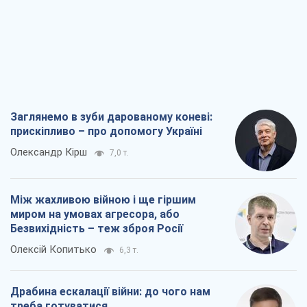
Заглянемо в зуби дарованому коневі:
прискіпливо – про допомогу Україні
Олександр Кірш
7,0 т.
Між жахливою війною і ще гіршим
миром на умовах агресора, або
Безвихідність – теж зброя Росії
Олексій Копитько
6,3 т.
Драбина ескалації війни: до чого нам
треба готуватися