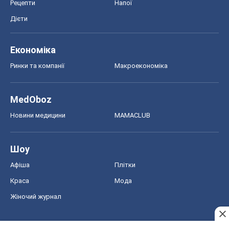
Рецепти
Напої
Дієти
Економіка
Ринки та компанії
Макроекономіка
MedOboz
Новини медицини
MAMACLUB
Шоу
Афіша
Плітки
Краса
Мода
Жіночий журнал