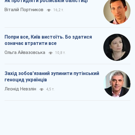
Як протидіяти російській балістиці
Віталій Портников
16,2 т.
Попри все, Київ вистоїть. Бо здатися
означає втратити все
Ольга Айвазовська
10,8 т.
Захід зобов'язаний зупинити путінський
геноцид українців
Леонід Невзлін
4,5 т.