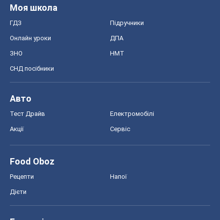
Моя школа
ГДЗ
Підручники
Онлайн уроки
ДПА
ЗНО
НМТ
СНД посібники
Авто
Тест Драйв
Електромобілі
Акції
Сервіс
Food Oboz
Рецепти
Напої
Дієти