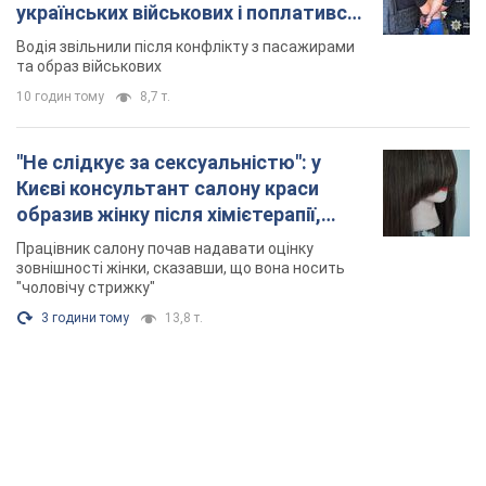
українських військових і поплатився.
Відео
Водія звільнили після конфлікту з пасажирами
та образ військових
10 годин тому
8,7 т.
"Не слідкує за сексуальністю": у
Києві консультант салону краси
образив жінку після хімієтерапії,
розгорівся скандал. Фото
Працівник салону почав надавати оцінку
зовнішності жінки, сказавши, що вона носить
"чоловічу стрижку"
3 години тому
13,8 т.