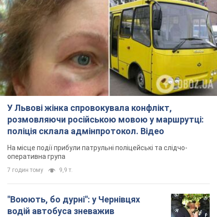
У Львові жінка спровокувала конфлікт,
розмовляючи російською мовою у маршрутці:
поліція склала адмінпротокол. Відео
На місце події прибули патрульні поліцейські та слідчо-
оперативна група
7 годин тому
9,9 т.
"Воюють, бо дурні": у Чернівцях
водій автобуса зневажив