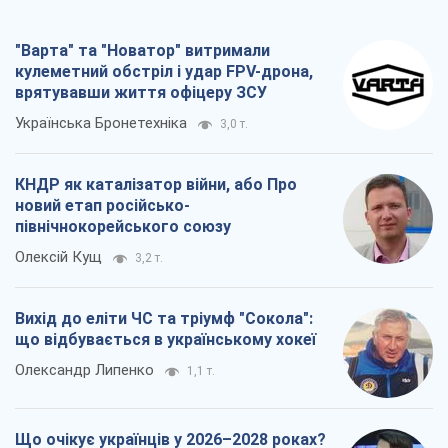
"Варта" та "Новатор" витримали
кулеметний обстріл і удар FPV-дрона,
врятувавши життя офіцеру ЗСУ
Українська Бронетехніка
3,0 т.
КНДР як каталізатор війни, або Про
новий етап російсько-
північнокорейського союзу
Олексій Кущ
3,2 т.
Вихід до еліти ЧС та тріумф "Сокола":
що відбувається в українському хокеї
Олександр Липенко
1,1 т.
Що очікує українців у 2026–2028 роках?