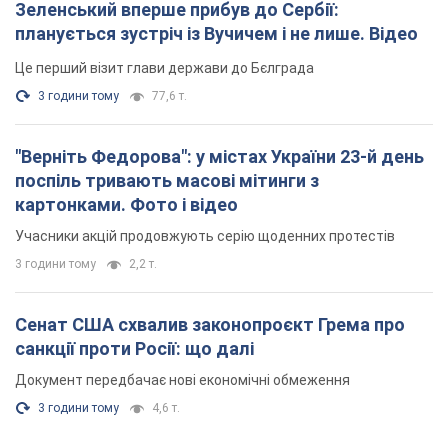
Зеленський вперше прибув до Сербії:
планується зустріч із Вучичем і не лише. Відео
Це перший візит глави держави до Бєлграда
3 години тому
77,6 т.
"Верніть Федорова": у містах України 23-й день
поспіль тривають масові мітинги з
картонками. Фото і відео
Учасники акцій продовжують серію щоденних протестів
3 години тому
2,2 т.
Сенат США схвалив законопроєкт Грема про
санкції проти Росії: що далі
Документ передбачає нові економічні обмеження
3 години тому
4,6 т.