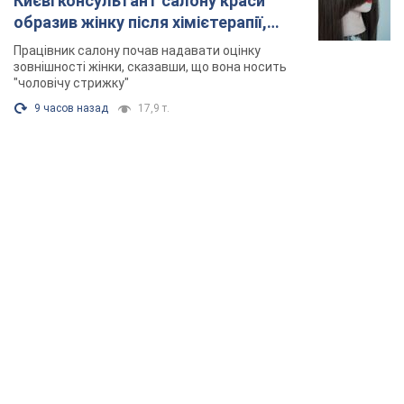
Києві консультант салону краси
образив жінку після хімієтерапії,
розгорівся скандал. Фото
Працівник салону почав надавати оцінку
зовнішності жінки, сказавши, що вона носить
"чоловічу стрижку"
9 часов назад
17,9 т.