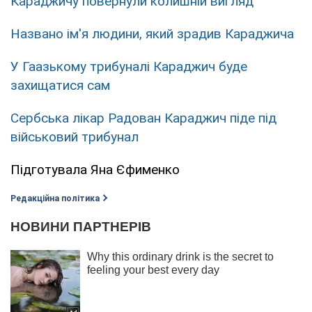
Караджичу повернули колишній вигляд
Названо ім'я людини, який зрадив Караджича
У Гаазькому трибуналі Караджич буде
захищатися сам
Сербська лікар Радован Караджич піде під
військовий трибунал
Підготувала Яна Єфименко
Редакційна політика