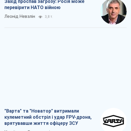
Захід проспав загрозу: Росія може
перевірити НАТО війною
Леонід Невзлін
3,8 т.
"Варта" та "Новатор" витримали
кулеметний обстріл і удар FPV-дрона,
врятувавши життя офіцеру ЗСУ