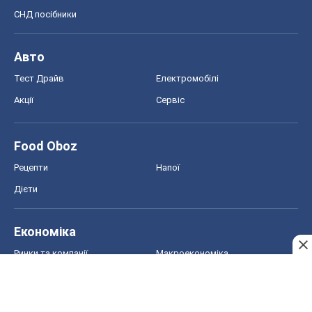
СНД посібники
Авто
Тест Драйв
Електромобілі
Акції
Сервіс
Food Oboz
Рецепти
Напої
Дієти
Економіка
Ринки та компанії
Макроекономіка
MedOboz