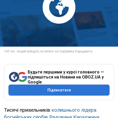
Будьте першими у курсі головного —
підпишіться на Новини на OBOZ.UA у
Google
Підписатися
Тисячі прихильників
колишнього лідера
боснійських сербів Радована Караджича