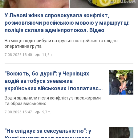
У Львові жінка спровокувала конфлікт,
розмовляючи російською мовою у маршрутці:
поліція склала адмінпротокол. Відео
На місце події прибули патрульні поліцейські та слідчо-
оперативна група
7.08.2026 18:40
11,6 т.
"Воюють, бо дурні": у Чернівцях
водій автобуса зневажив
українських військових і поплатився.
Відео
Водія звільнили після конфлікту з пасажирами
та образ військових
7.08.2026 15:47
9,7 т.
"Не слідкує за сексуальністю": у