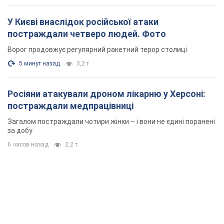
У Києві внаслідок російської атаки
постраждали четверо людей. Фото
Ворог продовжує регулярний ракетний терор столиці
5 минут назад
3,2 т.
Росіяни атакували дроном лікарню у Херсоні:
постраждали медпрацівниці
Загалом постраждали чотири жінки – і вони не єдині поранені
за добу
6 часов назад
2,2 т.