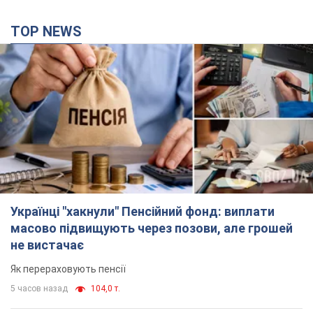
TOP NEWS
Українці "хакнули" Пенсійний фонд: виплати
масово підвищують через позови, але грошей
не вистачає
Як перераховують пенсії
5 часов назад
104,0 т.