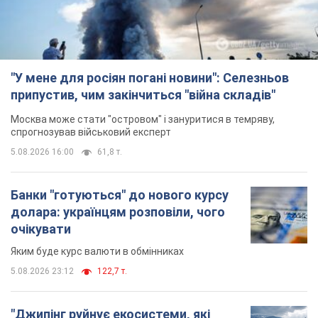
"У мене для росіян погані новини": Селезньов
припустив, чим закінчиться "війна складів"
Москва може стати "островом" і зануритися в темряву,
спрогнозував військовий експерт
5.08.2026 16:00
61,8 т.
Банки "готуються" до нового курсу
долара: українцям розповіли, чого
очікувати
Яким буде курс валюти в обмінниках
5.08.2026 23:12
122,7 т.
"Джипінг руйнує екосистеми, які