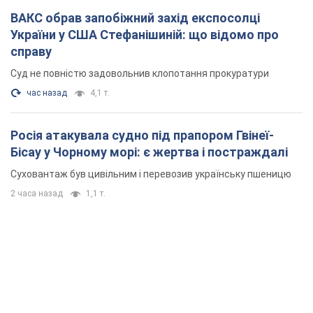
ВАКС обрав запобіжний захід експосолці
України у США Стефанішиній: що відомо про
справу
Суд не повністю задовольнив клопотання прокуратури
час назад
4,1 т.
Росія атакувала судно під прапором Гвінеї-
Бісау у Чорному морі: є жертва і постраждалі
Суховантаж був цивільним і перевозив українську пшеницю
2 часа назад
1,1 т.