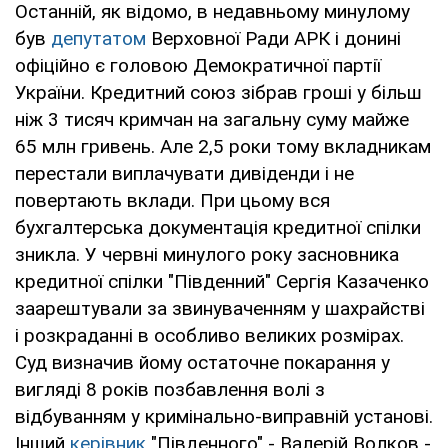
Останній, як відомо, в недавньому минулому
був
депутатом
Верховної Ради АРК і донині
офіційно є головою Демократичної партії
України. Кредитний союз зібрав гроші у більш
ніж 3 тисяч кримчан на загальну суму майже
65 млн гривень. Але 2,5 роки тому вкладникам
перестали виплачувати дивіденди і не
повертають вклади. При цьому вся
бухгалтерська документація кредитної спілки
зникла. У червні минулого року засновника
кредитної спілки "Південний" Сергія Казаченко
заарештували за звинуваченням у шахрайстві
і розкраданні в особливо великих розмірах.
Суд визначив йому остаточне покарання у
вигляді 8 років позбавлення волі з
відбуванням у кримінально-виправній установі.
Інший
керівник
"Південного" - Валерій Волков -