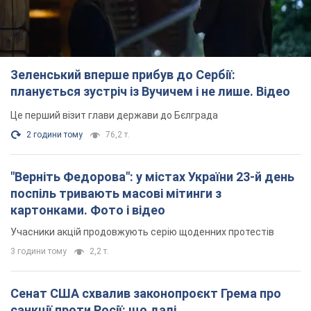
Зеленський вперше прибув до Сербії:
планується зустріч із Вучичем і не лише. Відео
Це перший візит глави держави до Бєлграда
2 години тому
76,2 т.
"Верніть Федорова": у містах України 23-й день
поспіль тривають масові мітинги з
картонками. Фото і відео
Учасники акцій продовжують серію щоденних протестів
3 години тому
2,2 т.
Сенат США схвалив законопроєкт Грема про
санкції проти Росії: що далі