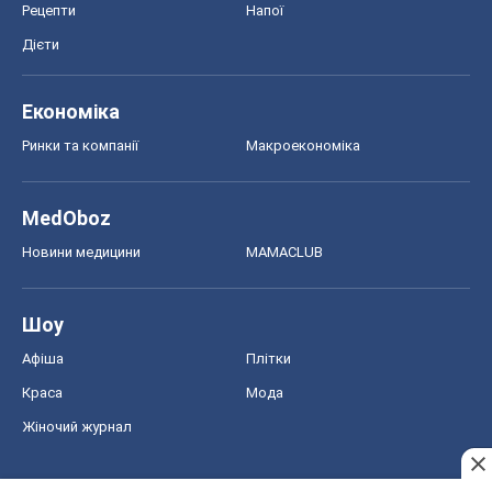
Рецепти
Напої
Дієти
Економіка
Ринки та компанії
Макроекономіка
MedOboz
Новини медицини
MAMACLUB
Шоу
Афіша
Плітки
Краса
Мода
Жіночий журнал