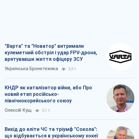
"Варта" та "Новатор" витримали
кулеметний обстріл і удар FPV-дрона,
врятувавши життя офіцеру ЗСУ
Українська Бронетехніка
3,0 т.
КНДР як каталізатор війни, або Про
новий етап російсько-
північнокорейського союзу
Олексій Кущ
3,1 т.
Вихід до еліти ЧС та тріумф "Сокола":
що відбувається в українському хокеї