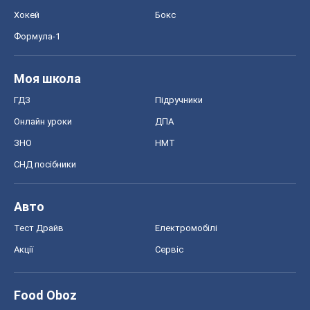
Хокей
Бокс
Формула-1
Моя школа
ГДЗ
Підручники
Онлайн уроки
ДПА
ЗНО
НМТ
СНД посібники
Авто
Тест Драйв
Електромобілі
Акції
Сервіс
Food Oboz