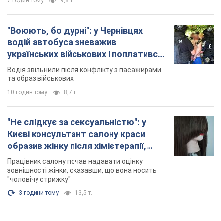
7 годин тому
9,8 т.
"Воюють, бо дурні": у Чернівцях
водій автобуса зневажив
українських військових і поплатився.
Відео
Водія звільнили після конфлікту з пасажирами
та образ військових
10 годин тому
8,7 т.
"Не слідкує за сексуальністю": у
Києві консультант салону краси
образив жінку після хімієтерапії,
розгорівся скандал. Фото
Працівник салону почав надавати оцінку
зовнішності жінки, сказавши, що вона носить
"чоловічу стрижку"
3 години тому
13,5 т.