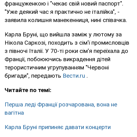
француженкою і "чекає свій новий паспорт".
"Уже деякий час я практично не італійка", -
заявила колишня манекенниця, нині співачка.
Карла Бруні, що вийшла заміж у лютому за
Нікола Саркозі, походить з сім'ї промисловців
з півночі Італії. У 70-ті роки сім'я переїхала до
Франції, побоюючись викрадення дітей
терористичним угрупуванням "Червоні
бригади", передають
Вести.ru
.
Читайте по темі:
Перша леді Франції розчарована, вона не
вагітна
Карла Бруні припиняє давати концерти