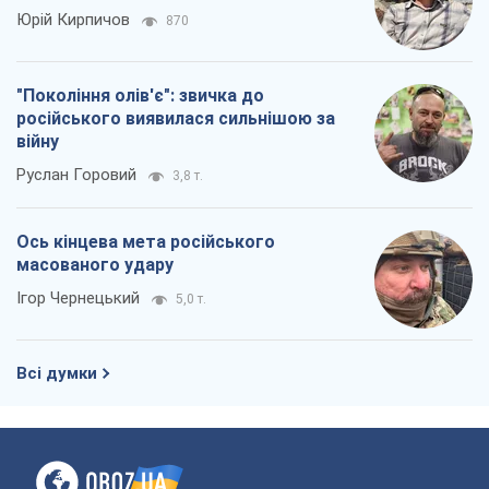
Юрій Кирпичов
870
"Покоління олів'є": звичка до
російського виявилася сильнішою за
війну
Руслан Горовий
3,8 т.
Ось кінцева мета російського
масованого удару
Ігор Чернецький
5,0 т.
Всі думки