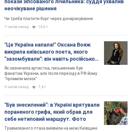
покази зіпсованого лічильника: суддя ухвалив
неочікуване рішення
Чи треба платити борг через донарахування
7 часов назад
10,6 т.
"Це Україна напала!" Оксана Вояж
викрила київського поета, якого
"зазомбували": він навіть російської
не знав, а тепер хоче геноциду
Як зазначила артистка, письменник був
українців
фанатом України, але після переїзду в РФ йому
"промили мозок"
5 часов назад
7,4 т.
"Був знесилений": в Україні врятували
пораненого грифа, який обрав для
себе нетиповий маршрут. Фото
Травмованого птаха виявили на межі Київщині