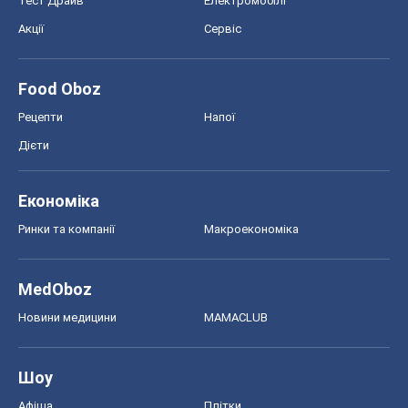
Тест Драйв
Електромобілі
Акції
Сервіс
Food Oboz
Рецепти
Напої
Дієти
Економіка
Ринки та компанії
Макроекономіка
MedOboz
Новини медицини
MAMACLUB
Шоу
Афіша
Плітки