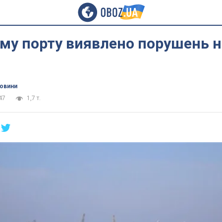
му порту виявлено порушень н
новини
47
1,7 т.