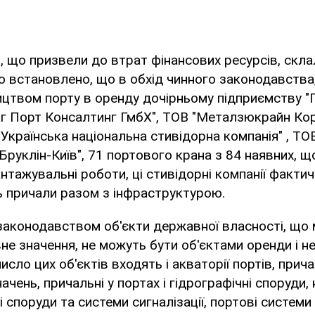
, що призвели до втрат фінансових ресурсів, скл
ією встановлено, що в обхід чинного законодавств
ицтвом порту в оренду дочірньому підприємству "
рг Порт Консалтинг ГмбХ", ТОВ "Металзюкрайн Кор
"Українська національна стивідорна компанія" , ТО
"Бруклін-Київ", 71 портового крана з 84 наявних, 
тажувальні роботи, ці стивідорні компанії факти
 причали разом з інфраструктурою.
 законодавством об'єкти державної власності, що
е значення, не можуть бути об'єктами оренди і н
число цих об'єктів входять і акваторії портів, прича
начень, причальні у портах і гідрографічні споруди,
і споруди та системи сигналізації, портові системи