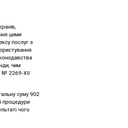
ранів,
ння цими
ексу послуг з
користування
законодавства
нди, чим
2 № 2269-XII
гальну суму 902
і процедури
ультаті чого