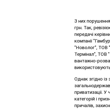
З них порушення
грн. Так, ревіз
передачі керівн
компанії "Гамбу
"Новолог", ТОВ 
Термінал", ТОВ 
вантажно-розван
використовують
Однак згідно із
загальнодержавн
приватизації. У 
категорій і приз
причалів, захисн