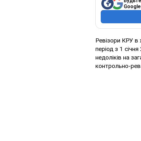
Будьте
Google
Ревізори КРУ в 
період з 1 січн
недоліків на за
контрольно-реві