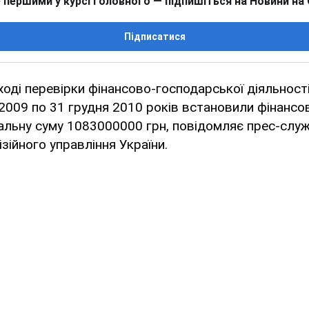
 першими у курсі головного — підпишіться на Новини на
Підписатися
ході перевірки фінансово-господарської діяльнос
я 2009 по 31 грудня 2010 років встановили фінанс
гальну суму 1083000000 грн, повідомляє прес-слу
зійного управління України.