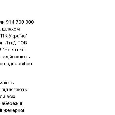
али 914 700 000
а, шляхом
ГПК Україна"
п Лтд", ТОВ
В "Новотех-
що здійснюють
чно одноосібно
 мають
е підлягають
ли всіх
 набережні
 інженерної