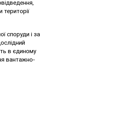
овідведення,
и території
ої споруди і за
ослідний
ть в єдиному
ня вантажно-