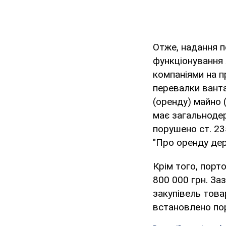
Отже, надання п
функціонування 
компаніями на п
перевалки ванта
(оренду) майно 
має загальнодер
порушено ст. 235
"Про оренду дер
Крім того, порт
800 000 грн. За
закупівель това
встановлено пор