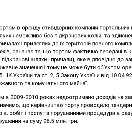
ортом в оренду стивідорних компаній портальних к
яких неможливо без підкранових колій, та здійсне
ричалах і прилеглих до їх територій повного компл
жів, означає те, що портом фактично передані в 
( підкранові шляхи і причали), яке відповідно до 
жавне значення і тому не може бути об'єктом оре
 ЦК України та ст. 2, 5 Закону України від 10.04.9
жавного та комунального майна".
ом в 2009-2010 роках недоотримано доходів на за
значимо, що керівництво порту проводило тендерн
рів, робіт і послуг з порушеннями процедури в рез
ушення на суму 96,5 млн. грн.