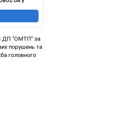
 OBOZ.UA у
ті ДП "ОМТП" за
ових порушень та
жба головного