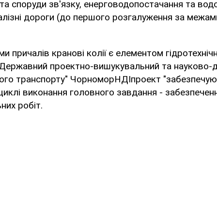
та споруди зв'язку, енерговодопостачання та вод
залізні дороги (до першого розгалуження за межам
и причалів кранові колії є елементом гідротехнічн
Державний проектно-вишукувальний та науково-д
кого транспорту" ЧорноморНДІпроект "забезпечую
циклі виконання головного завдання - забезпечен
них робіт.