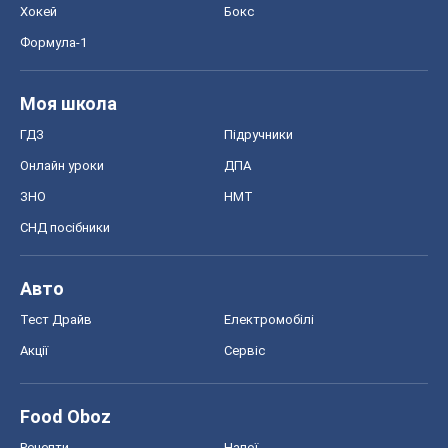
Хокей
Бокс
Формула-1
Моя школа
ГДЗ
Підручники
Онлайн уроки
ДПА
ЗНО
НМТ
СНД посібники
Авто
Тест Драйв
Електромобілі
Акції
Сервіс
Food Oboz
Рецепти
Напої