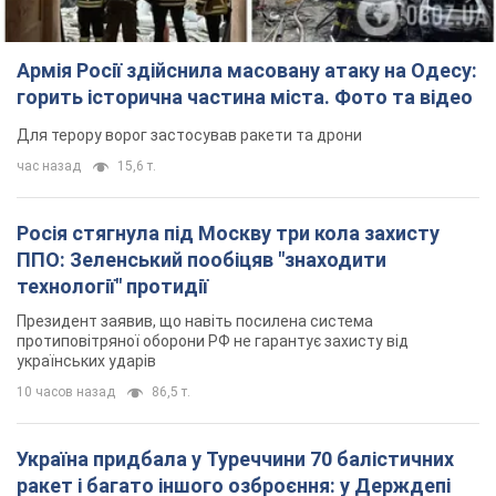
Армія Росії здійснила масовану атаку на Одесу:
горить історична частина міста. Фото та відео
Для терору ворог застосував ракети та дрони
час назад
15,6 т.
Росія стягнула під Москву три кола захисту
ППО: Зеленський пообіцяв "знаходити
технології" протидії
Президент заявив, що навіть посилена система
протиповітряної оборони РФ не гарантує захисту від
українських ударів
10 часов назад
86,5 т.
Україна придбала у Туреччини 70 балістичних
ракет і багато іншого озброєння: у Держдепі