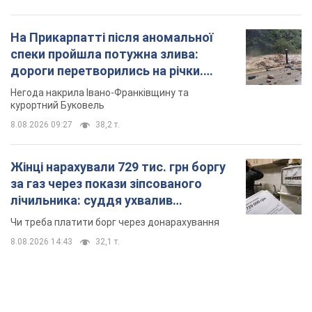
На Прикарпатті після аномальної
спеки пройшла потужна злива:
дороги перетворились на річки.
Відео
Негода накрила Івано-Франківщину та
курортний Буковель
8.08.2026 09:27
38,2 т.
Жінці нарахували 729 тис. грн боргу
за газ через покази зіпсованого
лічильника: суддя ухвалив
неочікуване рішення
Чи треба платити борг через донарахування
8.08.2026 14:43
32,1 т.