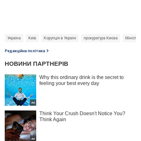
Україна
Київ
Корупція в Україні
прокуратура Києва
Міністер
Редакційна політика