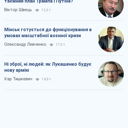
таємний план Трампа і Путіна?
Віктор Швець
12,6 т.
Мінськ готується до функціонування в
умовах масштабної воєнної кризи
Олександр Левченко
17,5 т.
Ні зброї, ні людей: як Лукашенко будує
нову армію
Ігар Тишкевич
14,8 т.