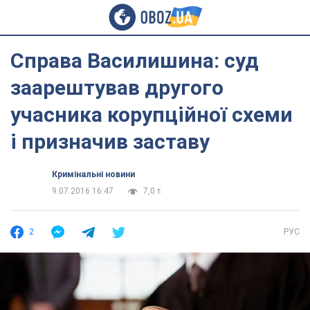
Справа Василишина: суд
заарештував другого
учасника корупційної схеми
і призначив заставу
Кримінальні новини
9.07.2016 16:47
7,0 т.
2
РУС