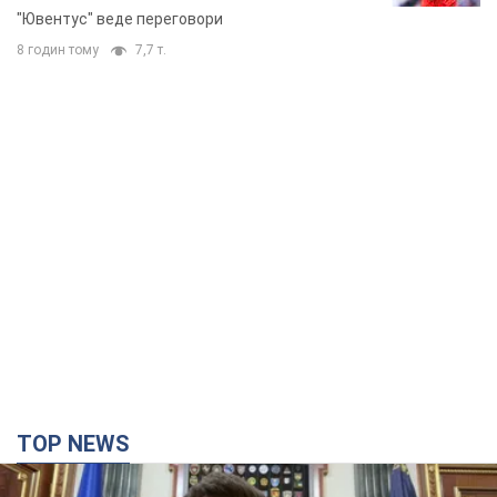
"Ювентус" веде переговори
8 годин тому
7,7 т.
TOP NEWS