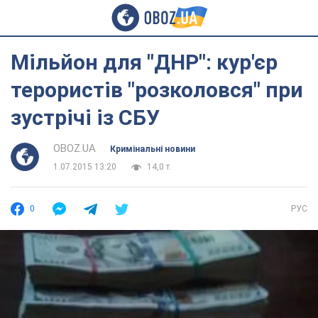
Мільйон для "ДНР": кур'єр
терористів "розколовся" при
зустрічі із СБУ
OBOZ.UA
Кримінальні новини
1.07.2015 13:20
14,0 т.
0
РУС