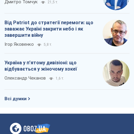
Дмитро Томчук
21,5 т.
Від Patriot до стратегії перемоги: що
заважає Україні закрити небо і як
завершити війну
Ігор Яковенко
5,8 т.
Україна у п’ятому дивізіоні: що
відбувається у жіночому хокеї
Олександр Чеканов
1,6 т.
Всі думки