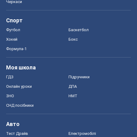
Черкаси
Спорт
Футбол
Баскетбол
Хокей
Бокс
Формула-1
Моя школа
ГДЗ
Підручники
Онлайн уроки
ДПА
ЗНО
НМТ
СНД посібники
Авто
Тест Драйв
Електромобілі