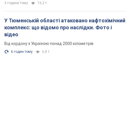
3 години тому
16,2 т.
У Тюменській області атаковано нафтохімічний
комплекс: що відомо про наслідки. Фото і
відео
Від кордону з Україною понад 2000 кілометрів
6 годин тому
6,8 т.