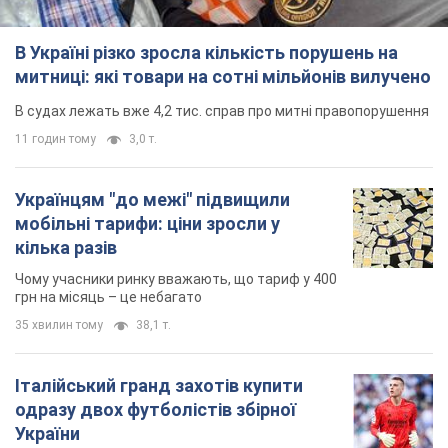
В Україні різко зросла кількість порушень на
митниці: які товари на сотні мільйонів вилучено
В судах лежать вже 4,2 тис. справ про митні правопорушення
11 годин тому
3,0 т.
Українцям "до межі" підвищили
мобільні тарифи: ціни зросли у
кілька разів
Чому учасники ринку вважають, що тариф у 400
грн на місяць – це небагато
35 хвилин тому
38,1 т.
Італійський гранд захотів купити
одразу двох футболістів збірної
України