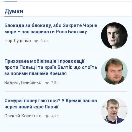
Думки
Блокада за блокаду, або Закрите Чорне
море – час закривати Росії Балтику
Ігор Луценко
8,4 т.
Прихована мобілізація і провокації
проти Польщі та країн Балтії: що стоїть
за новими планами Кремля
Вадим Денисенко
7,5 т.
Самураї повертаються? У Кремлі паніка
через новий курс Японії
Олексій Копитько
4,9 т.