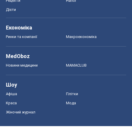
Рецепти
Напої
Дієти
Економіка
Ринки та компанії
Макроекономіка
MedOboz
Новини медицини
MAMACLUB
Шоу
Афіша
Плітки
Краса
Мода
Жіночий журнал