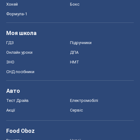
Хокей
Бокс
Формула-1
Моя школа
ГДЗ
Підручники
Онлайн уроки
ДПА
ЗНО
НМТ
СНД посібники
Авто
Тест Драйв
Електромобілі
Акції
Сервіс
Food Oboz