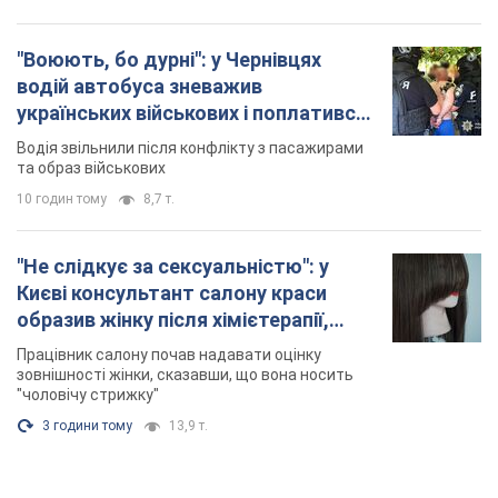
"Воюють, бо дурні": у Чернівцях
водій автобуса зневажив
українських військових і поплатився.
Відео
Водія звільнили після конфлікту з пасажирами
та образ військових
10 годин тому
8,7 т.
"Не слідкує за сексуальністю": у
Києві консультант салону краси
образив жінку після хімієтерапії,
розгорівся скандал. Фото
Працівник салону почав надавати оцінку
зовнішності жінки, сказавши, що вона носить
"чоловічу стрижку"
3 години тому
13,9 т.