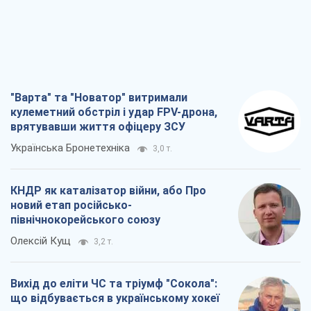
"Варта" та "Новатор" витримали
кулеметний обстріл і удар FPV-дрона,
врятувавши життя офіцеру ЗСУ
Українська Бронетехніка
3,0 т.
КНДР як каталізатор війни, або Про
новий етап російсько-
північнокорейського союзу
Олексій Кущ
3,2 т.
Вихід до еліти ЧС та тріумф "Сокола":
що відбувається в українському хокеї