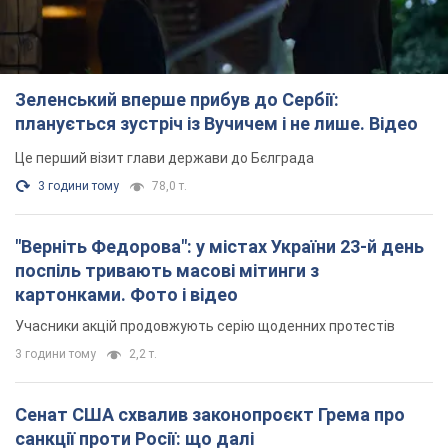
Зеленський вперше прибув до Сербії:
планується зустріч із Вучичем і не лише. Відео
Це перший візит глави держави до Бєлграда
3 години тому
78,0 т.
"Верніть Федорова": у містах України 23-й день
поспіль тривають масові мітинги з
картонками. Фото і відео
Учасники акцій продовжують серію щоденних протестів
3 години тому
2,2 т.
Сенат США схвалив законопроєкт Грема про
санкції проти Росії: що далі