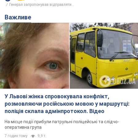
Генерал запропонував відправляти...
Важливе
У Львові жінка спровокувала конфлікт,
розмовляючи російською мовою у маршрутці:
поліція склала адмінпротокол. Відео
На місце події прибули патрульні поліцейські та слідчо-
оперативна група
7 годин тому
9,9 т.