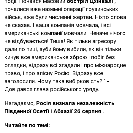
події. Почався масовий
обстріл Цхінвалі
,
почалися вже наземні операції грузинських
військ, вже були численні жертви. Ніхто слова
не сказав. І ваша компанія мовчала, і всі
американські компанії мовчали. Неначе нічого
не відбувається! Тиша! Як тільки агресору
дали по пиці, зуби йому вибили, як він тільки
кинув все американське зброю і побіг без
оглядки, відразу всі згадали і про міжнародне
право, і про злісну Росію. Відразу все
заголосили. Чому така вибірковість? " -
Довідався глава російського уряду.
Нагадаємо,
Росія визнала незалежність
Південної Осетії і Абхазії 26 серпня
.
Читайте по темі: