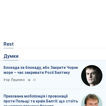
Думки
Блокада за блокаду, або Закрите Чорне
море – час закривати Росії Балтику
Ігор Луценко
45
Прихована мобілізація і провокації
проти Польщі та країн Балтії: що стоїть
за новими планами Кремля
Вадим Денисенко
1,5 т.
"Вибори" як політичний спектакль
Кремля
Гаррі Каспаров
216