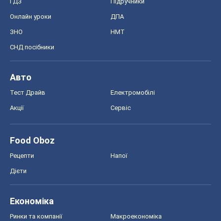
Акції
Сервіс
Food Oboz
Рецепти
Напої
Дієти
Економіка
Ринки та компанії
Макроекономіка
MedOboz
Новини медицини
MAMACLUB
Шоу
Афіша
Плітки