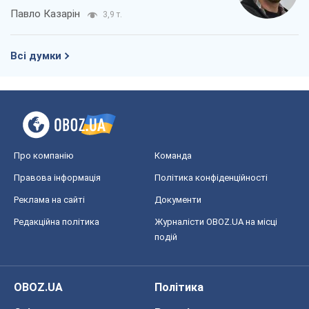
Про компанію
Команда
Правова інформація
Політика конфіденційності
Реклама на сайті
Документи
Редакційна політика
Журналісти OBOZ.UA на місці
подій
OBOZ.UA
Політика
Світ
Розслідування
Блоги
Суспільство
Регіони України
Київ
Харків
Запоріжжя
Дніпро