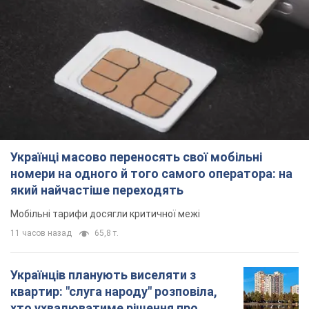
Українці масово переносять свої мобільні
номери на одного й того самого оператора: на
який найчастіше переходять
Мобільні тарифи досягли критичної межі
11 часов назад
65,8 т.
Українців планують виселяти з
квартир: "слуга народу" розповіла,
хто ухвалюватиме рішення про
знесення будинків
Чому хочуть зносити оселі українців
12 часов назад
59,5 т.
Українці масово купують дорогі нові
авто: скільки коштує
найпопулярніша модель