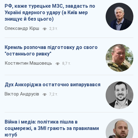
Костянтин Машовець
8,7 т.
Дух Анкоріджа остаточно випарувався
Віктор Андрусів
7,2 т.
Війна і медіа: політика пішла в
соцмережі, а ЗМІ грають за правилами
ютуб
Павло Казарін
3,9 т.
Всі думки