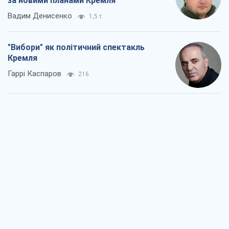
РФ, каже турецьке МЗС, завдасть по
Україні ядерного удару (а Київ мер
знищує й без цього)
Олександр Кірш
2,3 т.
Кремль розпочав підготовку до свого
"останнього ривку"