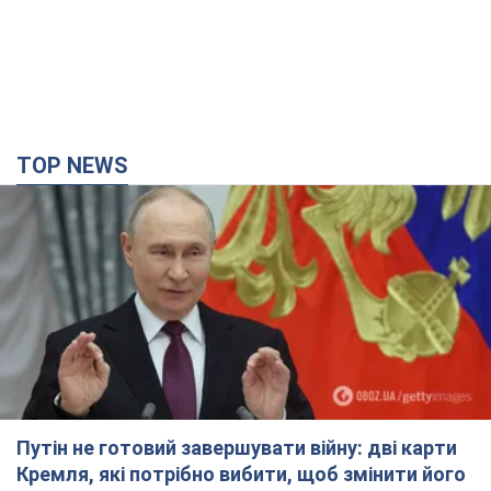
Путін не готовий завершувати війну: дві карти
Кремля, які потрібно вибити, щоб змінити його
думку. Інтерв’ю з Веселовським
Без зміни російських розрахунків швидкого завершення війни
не буде
4 часа назад
32,1 т.
Дрони атакували НПЗ у Нижньокамську: після
вибухів було видно дим. Відео