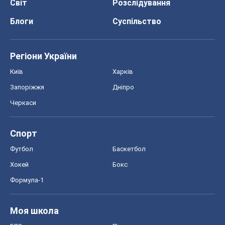
Черкаси
Спорт
Футбол
Баскетбол
Хокей
Бокс
Формула-1
Моя школа
ГДЗ
Підручники
Онлайн уроки
ДПА
ЗНО
НМТ
СНД посібники
Авто
Тест Драйв
Електромобілі