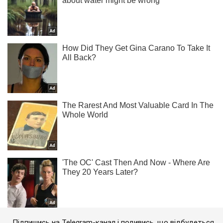
Підпишись на Telegram-канал і подивись, що відбудеться