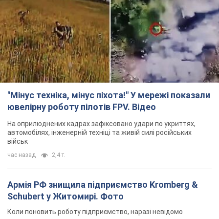
"Мінус техніка, мінус піхота!" У мережі показали
ювелірну роботу пілотів FPV. Відео
На оприлюднених кадрах зафіксовано удари по укриттях,
автомобілях, інженерній техніці та живій силі російських
військ
час назад
2,4 т.
Армія РФ знищила підприємство Kromberg &
Schubert у Житомирі. Фото
Коли поновить роботу підприємство, наразі невідомо