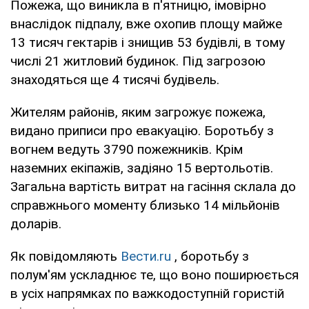
Пожежа, що виникла в п'ятницю, імовірно
внаслідок підпалу, вже охопив площу майже
13 тисяч гектарів і знищив 53 будівлі, в тому
числі 21 житловий будинок. Під загрозою
знаходяться ще 4 тисячі будівель.
Жителям районів, яким загрожує пожежа,
видано приписи про евакуацію. Боротьбу з
вогнем ведуть 3790 пожежників. Крім
наземних екіпажів, задіяно 15 вертольотів.
Загальна вартість витрат на гасіння склала до
справжнього моменту близько 14 мільйонів
доларів.
Як повідомляють
Вести.ru
, боротьбу з
полум'ям ускладнює те, що воно поширюється
в усіх напрямках по важкодоступній гористій