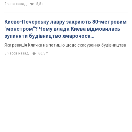
2 часа назад
8,8 т.
Києво-Печерську лавру закриють 80-метровим
"монстром"? Чому влада Києва відмовилась
зупиняти будівництво хмарочоса
"московського вірянина"
Яка реакція Кличка на петицію щодо скасування будівництва
5 часов назад
60,5 т.