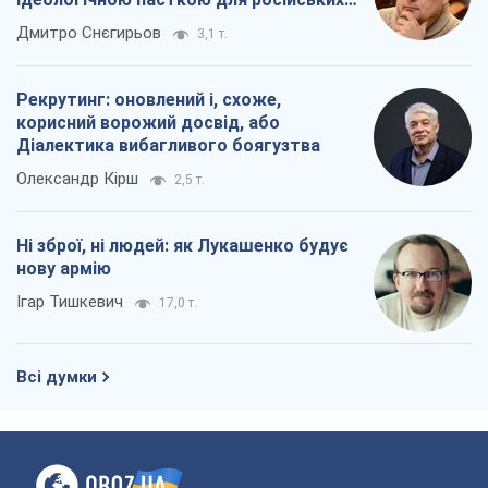
окупантів
Дмитро Снєгирьов
3,1 т.
Рекрутинг: оновлений і, схоже,
корисний ворожий досвід, або
Діалектика вибагливого боягузтва
Олександр Кірш
2,5 т.
Ні зброї, ні людей: як Лукашенко будує
нову армію
Ігар Тишкевич
17,0 т.
Всі думки