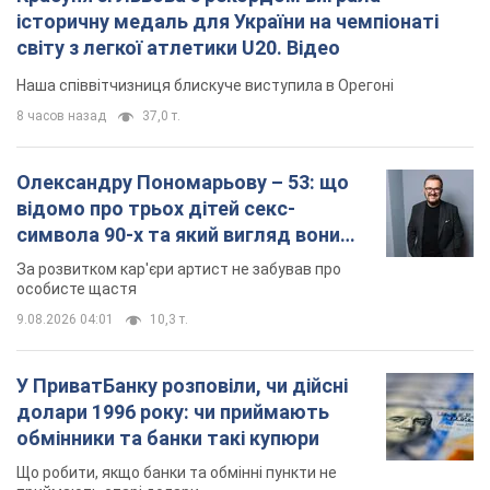
історичну медаль для України на чемпіонаті
світу з легкої атлетики U20. Відео
Наша співвітчизниця блискуче виступила в Орегоні
8 часов назад
37,0 т.
Олександру Пономарьову – 53: що
відомо про трьох дітей секс-
символа 90-х та який вигляд вони
мають
За розвитком кар'єри артист не забував про
особисте щастя
9.08.2026 04:01
10,3 т.
У ПриватБанку розповіли, чи дійсні
долари 1996 року: чи приймають
обмінники та банки такі купюри
Що робити, якщо банки та обмінні пункти не