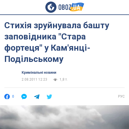
Стихія зруйнувала башту
заповідника "Стара
фортеця" у Кам'янці-
Подільському
Кримінальні новини
2.08.2011 12:23
1,8 т.
0
РУС