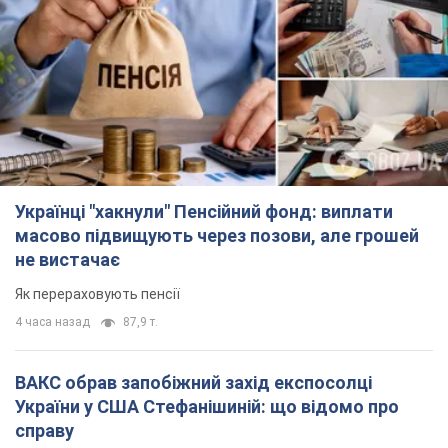
Українці "хакнули" Пенсійний фонд: виплати
масово підвищують через позови, але грошей
не вистачає
Як перераховують пенсії
4 часа назад
87,9 т.
ВАКС обрав запобіжний захід експосолці
України у США Стефанішиній: що відомо про
справу