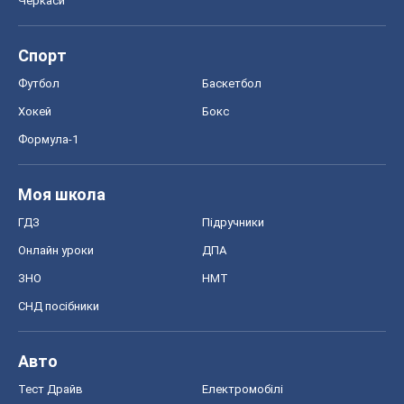
Черкаси
Спорт
Футбол
Баскетбол
Хокей
Бокс
Формула-1
Моя школа
ГДЗ
Підручники
Онлайн уроки
ДПА
ЗНО
НМТ
СНД посібники
Авто
Тест Драйв
Електромобілі