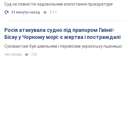
Суд не повністю задовольнив клопотання прокуратури
33 минуты назад
2,7 т.
Росія атакувала судно під прапором Гвінеї-
Бісау у Чорному морі: є жертва і постраждалі
Суховантаж був цивільним і перевозив українську пшеницю
час назад
723