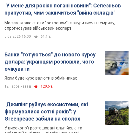
"У мене для росіян погані новини": Селезньов
припустив, чим закінчиться "війна складів"
Москва може стати "островом" і зануритися в темряву,
спрогнозував військовий експерт
5.08.2026 16:00
61,1 т.
Банки "готуються" до нового курсу
долара: українцям розповіли, чого
очікувати
Яким буде курс валюти в обмінниках
12 часов назад
120,6 т.
"Джипінг руйнує екосистеми, які
формувалися сотні років": у
Greenpeace забили на сполох
У високогір'ї розташовані альпійські та