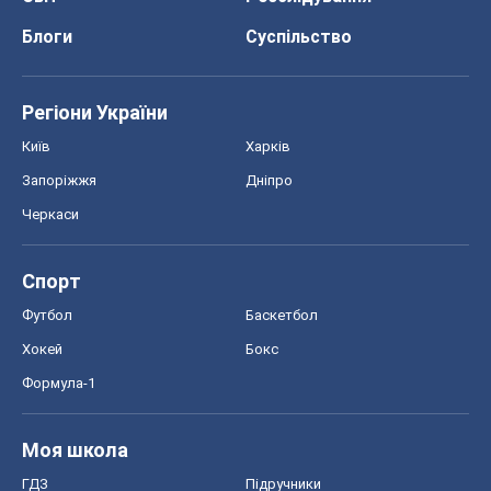
Спорт
Футбол
Баскетбол
Хокей
Бокс
Формула-1
Моя школа
ГДЗ
Підручники
Онлайн уроки
ДПА
ЗНО
НМТ
СНД посібники
Авто
Тест Драйв
Електромобілі