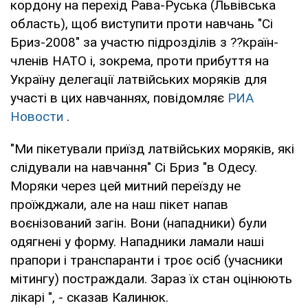
кордону на перехід Рава-Руська (Львівська
область), щоб виступити проти навчань "Сі
Бриз-2008" за участю підрозділів з ??країн-
членів НАТО і, зокрема, проти прибуття на
Україну делегації латвійських моряків для
участі в цих навчаннях, повідомляє
РИА
Новости
.
"Ми пікетували приїзд латвійських моряків, які
слідували на навчання" Сі Бриз "в Одесу.
Моряки через цей митний переїзду не
проїжджали, але на наш пікет напав
воєнізований загін. Вони (нападники) були
одягнені у форму. Нападники ламали наші
прапори і транспаранти і троє осіб (учасники
мітингу) постраждали. Зараз їх стан оцінюють
лікарі ", - сказав Калинюк.