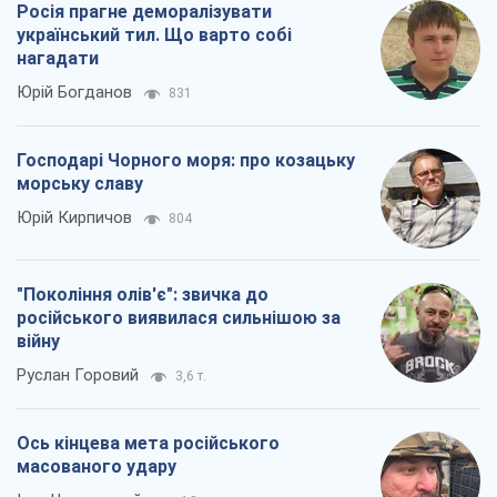
"Покоління олів'є": звичка до
російського виявилася сильнішою за
війну
Руслан Горовий
3,6 т.
Ось кінцева мета російського
масованого удару
Ігор Чернецький
4,8 т.
Всі думки