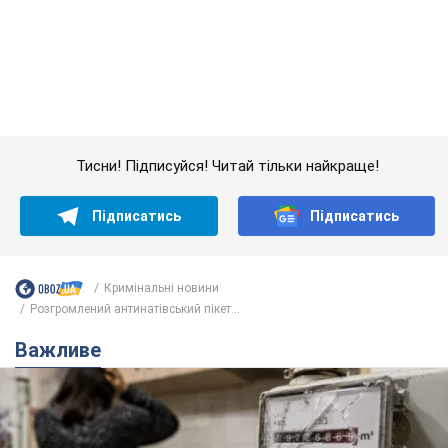
Підписатись
Підписатись
Кримінальні новини
Розгромлений антинатівський пікет...
Важливе
Жінці нарахували 729 тис. грн боргу за газ через
покази зіпсованого лічильника: суддя ухвалив