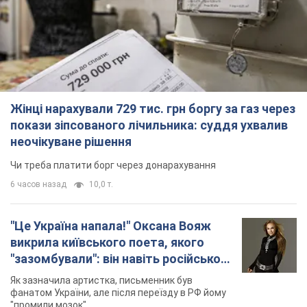
неочікуване рішення
Чи треба платити борг через донарахування
6 часов назад
10,0 т.
"Це Україна напала!" Оксана Вояж
викрила київського поета, якого
"зазомбували": він навіть російської
не знав, а тепер хоче геноциду
Як зазначила артистка, письменник був
українців
фанатом України, але після переїзду в РФ йому
"промили мозок"
5 часов назад
7,0 т.
"Був знесилений": в Україні врятували
пораненого грифа, який обрав для
себе нетиповий маршрут. Фото
Травмованого птаха виявили на межі Київщині
та Черкащини