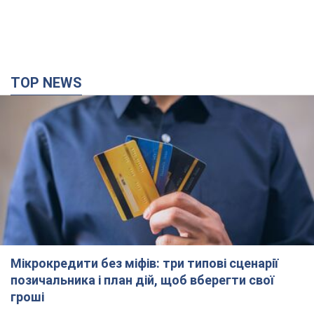
Мікрокредити без міфів: три типові сценарії
позичальника і план дій, щоб вберегти свої
гроші
Що мають діяти українці, аби не переплачувати за "швидку
позику"
21 минуту назад
1,5 т.
Росія вдарила по складах і інфраструктурі на
Дніпропетровщині: є загиблі і поранені. Фото
Заигнуло четверо людей