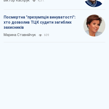
Росія прагне деморалізувати
український тил. Що варто собі
нагадати
Юрій Богданов
831
Господарі Чорного моря: про козацьку
морську славу
Юрій Кирпичов
804