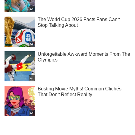
Тисни! Підписуйся! Читай тільки найкраще!