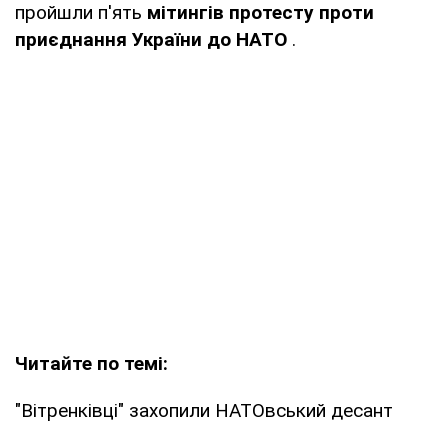
пройшли п'ять
мітингів протесту проти
приєднання України до НАТО
.
Читайте по темі:
"Вітренківці" захопили НАТОвський десант