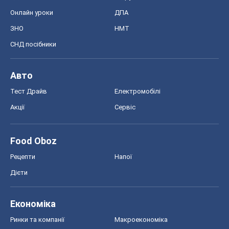
Акції
Сервіс
Food Oboz
Рецепти
Напої
Дієти
Економіка
Ринки та компанії
Макроекономіка
MedOboz
Новини медицини
MAMACLUB
Шоу
Афіша
Плітки