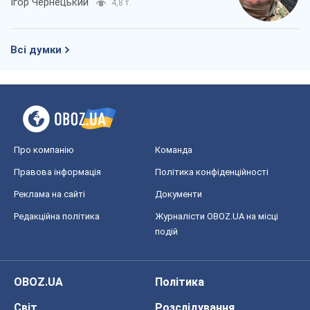
Про компанію
Команда
Правова інформація
Політика конфіденційності
Реклама на сайті
Документи
Редакційна політика
Журналісти OBOZ.UA на місці
подій
OBOZ.UA
Політика
Світ
Розслідування
Блоги
Суспільство
Регіони України
Київ
Харків
Запоріжжя
Дніпро
Черкаси