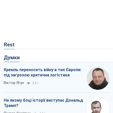
Думки
Кремль переносить війну в тил Європи:
під загрозою критична логістика
Віктор Ягун
2,6 т.
На якому боці історії виступає Дональд
Трамп?
Віктор Каспрук
4,3 т.
Посмертна "презумпція винуватості":
хто дозволив ТЦК судити загиблих
захисників
Марина Ставнійчук
609