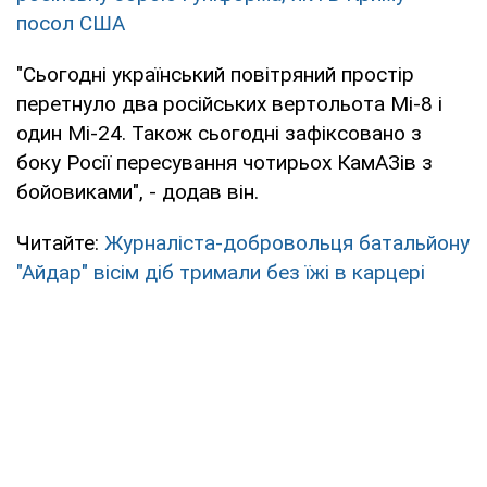
посол США
"Сьогодні український повітряний простір
перетнуло два російських вертольота Мі-8 і
один Мі-24. Також сьогодні зафіксовано з
боку Росії пересування чотирьох КамАЗів з
бойовиками", - додав він.
Читайте:
Журналіста-добровольця батальйону
"Айдар" вісім діб тримали без їжі в карцері