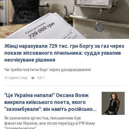
Жінці нарахували 729 тис. грн боргу за газ через
покази зіпсованого лічильника: суддя ухвалив
неочікуване рішення
Чи треба платити борг через донарахування
4 години тому
4,8 т.
"Це Україна напала!" Оксана Вояж
викрила київського поета, якого
"зазомбували": він навіть російської
не знав, а тепер хоче геноциду
Як зазначила артистка, письменник був
українців
фанатом України, але після переїзду в РФ йому
"промили мозок"