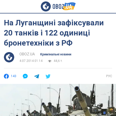
На Луганщині зафіксували
20 танків і 122 одиниці
бронетехніки з РФ
OBOZ.UA
Кримінальні новини
4.07.2014 01:14
44,6 т.
143
РУС