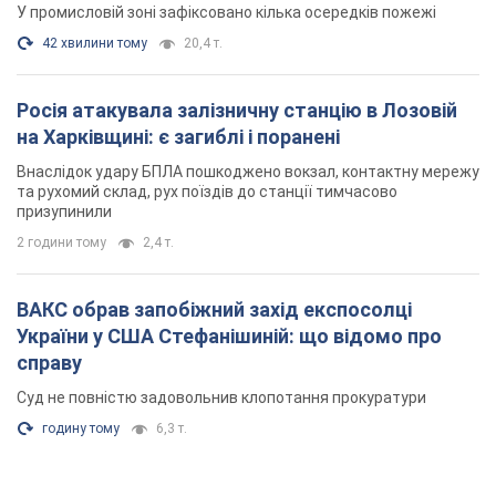
У промисловій зоні зафіксовано кілька осередків пожежі
42 хвилини тому
20,4 т.
Росія атакувала залізничну станцію в Лозовій
на Харківщині: є загиблі і поранені
Внаслідок удару БПЛА пошкоджено вокзал, контактну мережу
та рухомий склад, рух поїздів до станції тимчасово
призупинили
2 години тому
2,4 т.
ВАКС обрав запобіжний захід експосолці
України у США Стефанішиній: що відомо про
справу
Суд не повністю задовольнив клопотання прокуратури
годину тому
6,3 т.