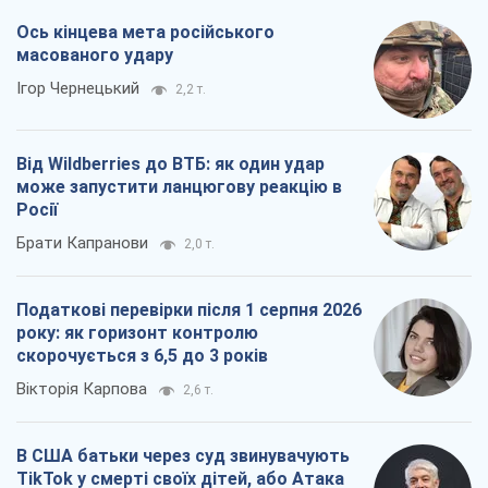
Ось кінцева мета російського
масованого удару
Ігор Чернецький
2,2 т.
Від Wildberries до ВТБ: як один удар
може запустити ланцюгову реакцію в
Росії
Брати Капранови
2,0 т.
Податкові перевірки після 1 серпня 2026
року: як горизонт контролю
скорочується з 6,5 до 3 років
Вікторія Карпова
2,6 т.
В США батьки через суд звинувачують
TikTok у смерті своїх дітей, або Атака