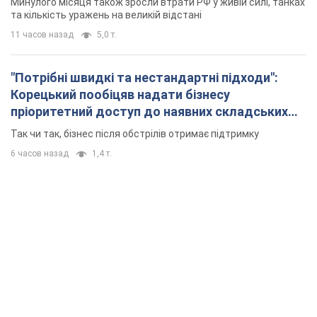
Минулого місяця також зросли втрати РФ у живій силі, танках
та кількість уражень на великій відстані
11 часов назад
5,0 т.
"Потрібні швидкі та нестандартні підходи":
Корецький пообіцяв надати бізнесу
пріоритетний доступ до наявних складських
приміщень
Так чи так, бізнес після обстрілів отримає підтримку
6 часов назад
1,4 т.