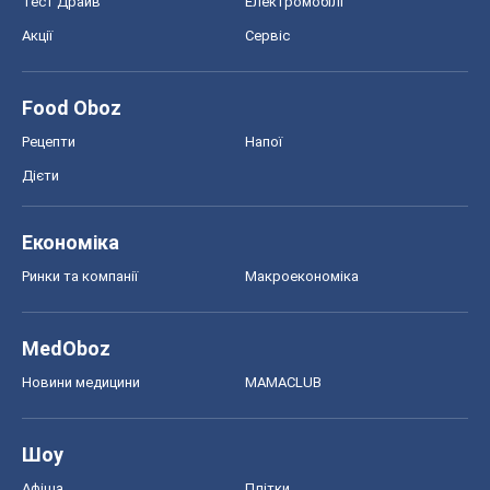
Тест Драйв
Електромобілі
Акції
Сервіс
Food Oboz
Рецепти
Напої
Дієти
Економіка
Ринки та компанії
Макроекономіка
MedOboz
Новини медицини
MAMACLUB
Шоу
Афіша
Плітки