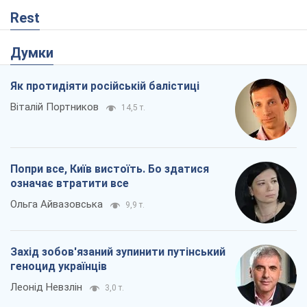
Rest
Думки
Як протидіяти російській балістиці
Віталій Портников
14,5 т.
Попри все, Київ вистоїть. Бо здатися
означає втратити все
Ольга Айвазовська
9,9 т.
Захід зобов'язаний зупинити путінський
геноцид українців
Леонід Невзлін
3,0 т.