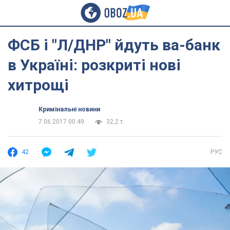
ФСБ і "Л/ДНР" йдуть ва-банк
в Україні: розкриті нові
хитрощі
Кримінальні новини
7.06.2017 00:49
32,2 т.
42
РУС