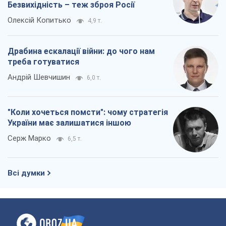
Безвихідність – теж зброя Росії
Олексій Копитько
4,9 т.
Драбина ескалації війни: до чого нам
треба готуватися
Андрій Шевчишин
6,0 т.
"Коли хочеться помсти": чому стратегія
України має залишатися іншою
Серж Марко
6,5 т.
Всі думки