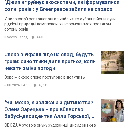
"Джипінг руйнує екосистеми, які формувалися
сотні років": у Greenpeace забили на сполох
У високогір'ї розташовані альпійські та субальпійські луки –
рідкісні природні комплекси, які формувалися протягом
сотень років
8 часов назад
663
Спека в Україні піде на спад, будуть
грози: синоптики дали прогноз, коли
чекати зміни погоди
Зовсім скоро спека поступово відступить
5.08.2026 14:59
6,7 т.
"Чи, може, я залякана з дитинства?"
Олена Зарецька – про вбивство
бабусі-дисидентки Алли Горської,
критику Дмитра Стуса та втечу в
OBOZ.UA зустрів онуку художниці-дисидентки в