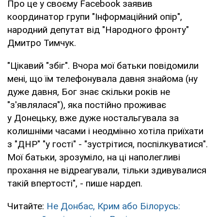
Про це у своєму Facebook заявив
координатор групи "Інформаційний опір",
народний депутат від "Народного фронту"
Дмитро Тимчук.
"Цікавий "збіг". Вчора мої батьки повідомили
мені, що їм телефонувала давня знайома (ну
дуже давня, Бог знає скільки років не
"з'являлася"), яка постійно проживає
у Донецьку, вже дуже ностальгувала за
колишніми часами і неодмінно хотіла приїхати
з "ДНР" "у гості" - "зустрітися, поспілкуватися".
Мої батьки, зрозуміло, на ці наполегливі
прохання не відреагували, тільки здивувалися
такій впертості", - пише нардеп.
Читайте:
Не Донбас, Крим або Білорусь: