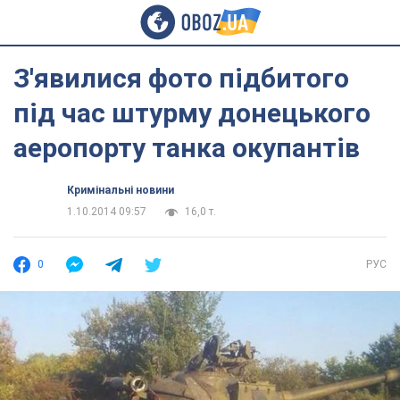
З'явилися фото підбитого
під час штурму донецького
аеропорту танка окупантів
Кримінальні новини
1.10.2014 09:57
16,0 т.
0
РУС