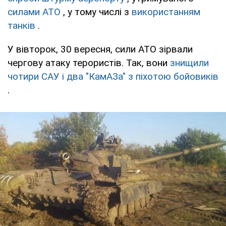
силами АТО
, у тому числі з
використанням
танків
.
У вівторок, 30 вересня, сили АТО зірвали
чергову атаку терористів. Так, вони
знищили
чотири САУ і два "КамАЗа" з піхотою бойовиків
.