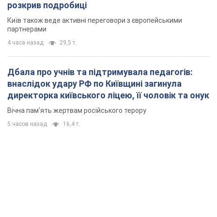
розкрив подробиці
Київ також веде активні переговори з європейськими
партнерами
4 часа назад
29,5 т.
Дбала про учнів та підтримувала педагогів:
внаслідок удару РФ по Київщині загинула
директорка київського ліцею, її чоловік та онук
Вічна пам'ять жертвам російського терору
5 часов назад
16,4 т.