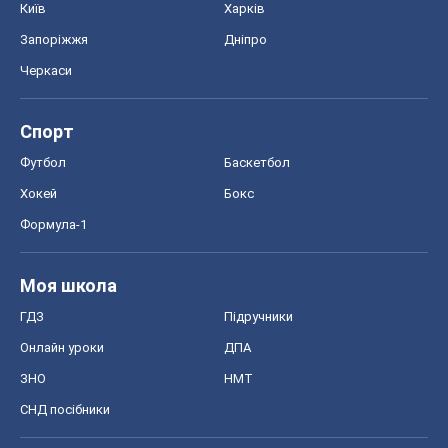
Київ
Харків
Запоріжжя
Дніпро
Черкаси
Спорт
Футбол
Баскетбол
Хокей
Бокс
Формула-1
Моя школа
ГДЗ
Підручники
Онлайн уроки
ДПА
ЗНО
НМТ
СНД посібники