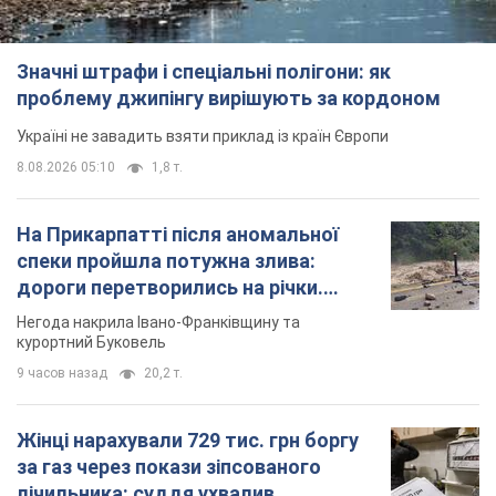
Значні штрафи і спеціальні полігони: як
проблему джипінгу вирішують за кордоном
Україні не завадить взяти приклад із країн Європи
8.08.2026 05:10
1,8 т.
На Прикарпатті після аномальної
спеки пройшла потужна злива:
дороги перетворились на річки.
Відео
Негода накрила Івано-Франківщину та
курортний Буковель
9 часов назад
20,2 т.
Жінці нарахували 729 тис. грн боргу
за газ через покази зіпсованого
лічильника: суддя ухвалив