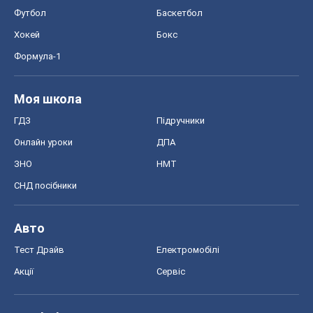
Футбол
Баскетбол
Хокей
Бокс
Формула-1
Моя школа
ГДЗ
Підручники
Онлайн уроки
ДПА
ЗНО
НМТ
СНД посібники
Авто
Тест Драйв
Електромобілі
Акції
Сервіс