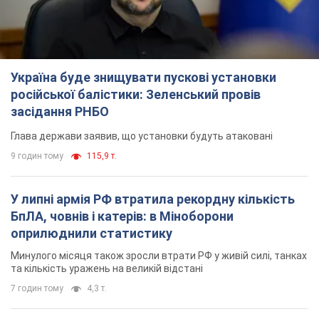
Україна буде знищувати пускові установки
російської балістики: Зеленський провів
засідання РНБО
Глава держави заявив, що установки будуть атаковані
9 годин тому
115,9 т.
У липні армія РФ втратила рекордну кількість
БпЛА, човнів і катерів: в Міноборони
оприлюднили статистику
Минулого місяця також зросли втрати РФ у живій силі, танках
та кількість уражень на великій відстані
7 годин тому
4,3 т.