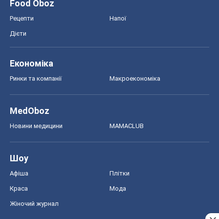
Food Oboz
Рецепти
Напої
Дієти
Економіка
Ринки та компанії
Макроекономіка
MedOboz
Новини медицини
MAMACLUB
Шоу
Афіша
Плітки
Краса
Мода
Жіночий журнал