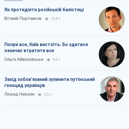
Як протидіяти російській балістиці
Віталій Портников
13,8 т.
Попри все, Київ вистоїть. Бо здатися
означає втратити все
Ольга Айвазовська
9,6 т.
Захід зобов'язаний зупинити путінський
геноцид українців
Леонід Невзлін
2,5 т.