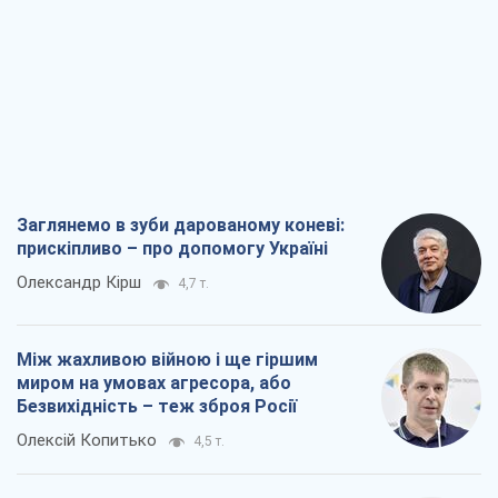
Заглянемо в зуби дарованому коневі:
прискіпливо – про допомогу Україні
Олександр Кірш
4,7 т.
Між жахливою війною і ще гіршим
миром на умовах агресора, або
Безвихідність – теж зброя Росії
Олексій Копитько
4,5 т.