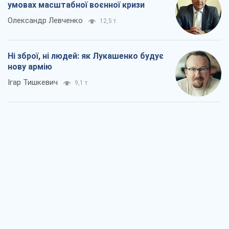
умовах масштабної воєнної кризи
Олександр Левченко
12,5 т.
Ні зброї, ні людей: як Лукашенко будує
нову армію
Ігар Тишкевич
9,1 т.