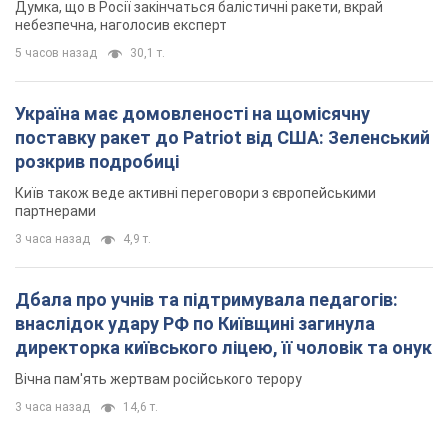
Думка, що в Росії закінчаться балістичні ракети, вкрай
небезпечна, наголосив експерт
5 часов назад
30,1 т.
Україна має домовленості на щомісячну
поставку ракет до Patriot від США: Зеленський
розкрив подробиці
Київ також веде активні переговори з європейськими
партнерами
3 часа назад
4,9 т.
Дбала про учнів та підтримувала педагогів:
внаслідок удару РФ по Київщині загинула
директорка київського ліцею, її чоловік та онук
Вічна пам'ять жертвам російського терору
3 часа назад
14,6 т.