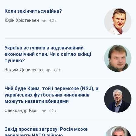
Коли закінчиться війна?
Юрій Хрістензен
4,2 т.
Україна вступила в надзвичайний
економічний стан. Чи є світло вкінці
тунелю?
Вадим Денисенко
3,7 т.
Чий буде Крим, той і переможе (NSJ), а
українських футбольних чиновників
можуть назвати вбивцями
Олександр Кірш
4,2 т.
Захід проспав загрозу: Росія може
перевірити НАТО війною