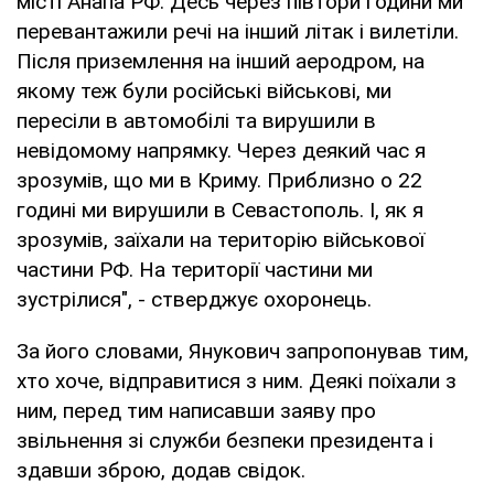
місті Анапа РФ. Десь через півтори години ми
перевантажили речі на інший літак і вилетіли.
Після приземлення на інший аеродром, на
якому теж були російські військові, ми
пересіли в автомобілі та вирушили в
невідомому напрямку. Через деякий час я
зрозумів, що ми в Криму. Приблизно о 22
годині ми вирушили в Севастополь. І, як я
зрозумів, заїхали на територію військової
частини РФ. На території частини ми
зустрілися", - стверджує охоронець.
За його словами, Янукович запропонував тим,
хто хоче, відправитися з ним. Деякі поїхали з
ним, перед тим написавши заяву про
звільнення зі служби безпеки президента і
здавши зброю, додав свідок.