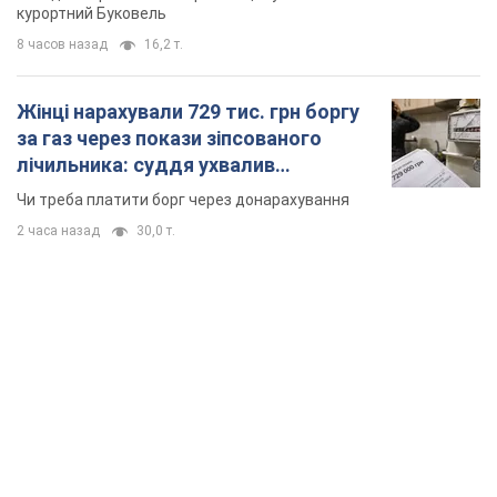
курортний Буковель
8 часов назад
16,2 т.
Жінці нарахували 729 тис. грн боргу
за газ через покази зіпсованого
лічильника: суддя ухвалив
неочікуване рішення
Чи треба платити борг через донарахування
2 часа назад
30,0 т.