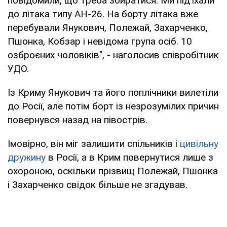
повідомили, що треба збиратися. Ми під'їхали
до літака типу АН-26. На борту літака вже
перебували Янукович, Полежай, Захарченко,
Пшонка, Кобзар і невідома група осіб. 10
озброєних чоловіків", - наголосив співробітник
УДО.
Із Криму Янукович та його поплічники вилетіли
до Росії, але потім борт із незрозумілих причин
повернувся назад на півострів.
Імовірно, він міг залишити спільників і
цивільну
дружину
в Росії, а в Крим повернутися лише з
охороною, оскільки прізвищ Полежай, Пшонка
і Захарченко свідок більше не згадував.