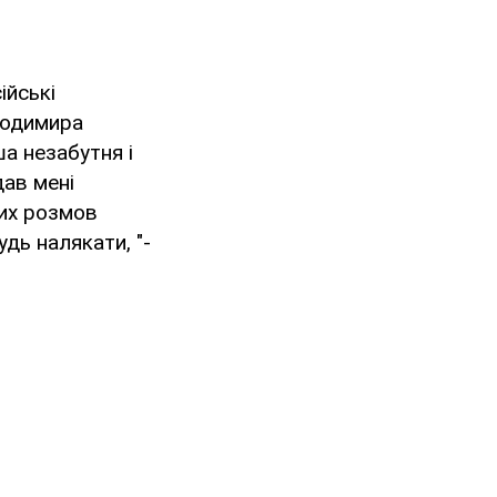
ійські
лодимира
а незабутня і
дав мені
них розмов
удь налякати, "-