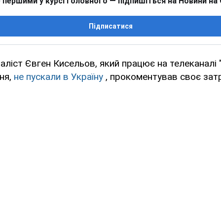
 першими у курсі головного — підпишіться на Новини на
Підписатися
аліст Євген Кисельов, який працює на телеканалі "
ня,
не пускали в Україну
, прокоментував своє зат