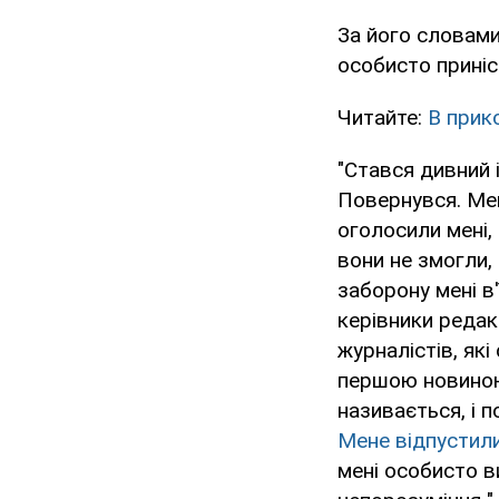
За його словами
особисто приніс
Читайте:
В прик
"Стався дивний 
Повернувся. Мен
оголосили мені, 
вони не змогли,
заборону мені в
керівники редакц
журналістів, які
першою новиною 
називається, і п
Мене відпустили
мені особисто в