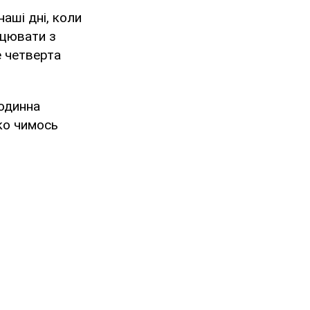
наші дні, коли
ацювати з
е четверта
годинна
ко чимось