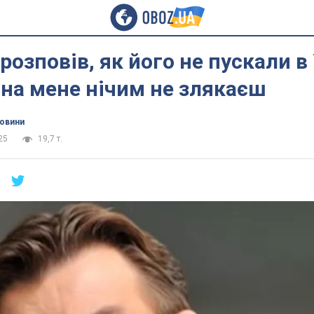
розповів, як його не пускали в 
іна мене нічим не злякаєш
новини
25
19,7 т.