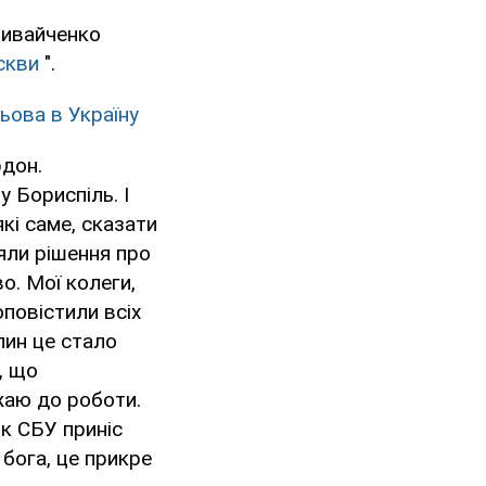
ливайченко
скви
".
ьова в Україну
рдон.
 Бориспіль. І
які саме, сказати
няли рішення про
о. Мої колеги,
оповістили всіх
илин це стало
, що
джаю до роботи.
ик СБУ приніс
 бога, це прикре