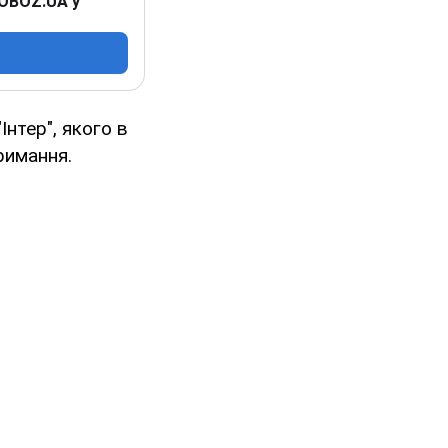
 OBOZ.UA у
Інтер", якого в
римання.