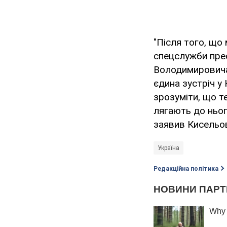
"Після того, що
спецслужби пре
Володимировича 
єдина зустріч у 
зрозуміти, що т
лягають до нього
заявив Кисельо
Україна
Редакційна політика