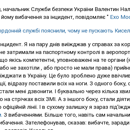
, начальник Служби безпеки України Валентин На
 йому вибачення за інцидент, повідомляє "
Ехо Мо
ордонній службі пояснили, чому не пускають Кисел
інцидент. Я на пару днів виїжджав у справах за ко
е затримали на паспортному контролі в аеропорту
що якісь компетентні, уповноважені на те органи (
 або не захотіли , або просто не мали права) прий
'їжджати в Україну. Це було зроблено дуже ввічлив
ії, відразу поставили всіх на ноги. З одного боку, 
 стали мені дзвонити. І буквально через кілька хв
на стрічках всіх ЗМІ. А з іншого боку, стали діяти
о офіційній лінії. І в сухому залишку я зараз під'їж
.
З вибаченнями. Більше того, навіть сам начальн
ибачення. Зателефонував, сказав: вибачте, заради