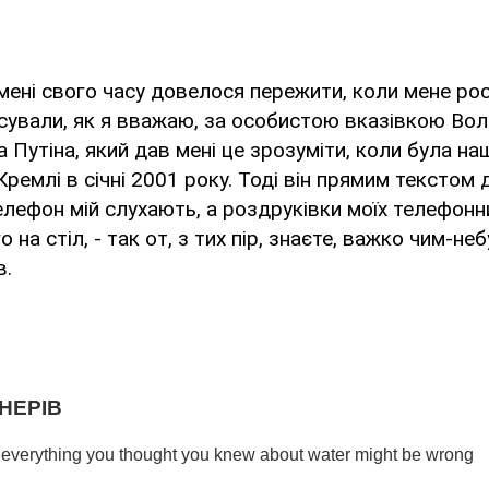
 мені свого часу довелося пережити, коли мене рос
сували, як я вважаю, за особистою вказівкою Во
Путіна, який дав мені це зрозуміти, коли була наш
Кремлі в січні 2001 року. Тоді він прямим текстом 
елефон мій слухають, а роздруківки моїх телефон
 на стіл, - так от, з тих пір, знаєте, важко чим-неб
в.