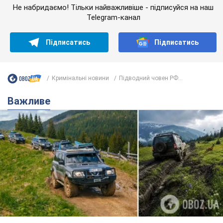
"Джипінг руйнує екосистеми, які формувалися
сотні років": у Greenpeace забили на сполох
У високогір'ї розташовані альпійські та субальпійські луки –
рідкісні природні комплекси, які формувалися протягом
сотень років
6 часов назад
519
Спека в Україні піде на спад, будуть
грози: синоптики дали прогноз, коли
чекати зміни погоди
Зовсім скоро спека поступово відступить