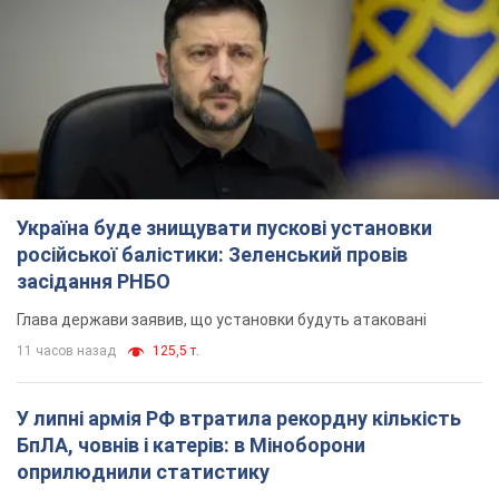
Глава держави заявив, що установки будуть атаковані
11 часов назад
125,5 т.
У липні армія РФ втратила рекордну кількість
БпЛА, човнів і катерів: в Міноборони
оприлюднили статистику
Минулого місяця також зросли втрати РФ у живій силі, танках
та кількість уражень на великій відстані
9 часов назад
4,6 т.
"Потрібні швидкі та нестандартні підходи":
Корецький пообіцяв надати бізнесу
пріоритетний доступ до наявних складських
приміщень
Так чи так, бізнес після обстрілів отримає підтримку
5 часов назад
921