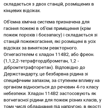
складається з двох станцій, розміщених в
кінцевих відсіках.
Об'ємна хімічна система призначена для
гасіння пожежі в об'ємі приміщення (крім
пожеж порохів і боєзапасу) і складається зі
станцій пожежогасіння, які розміщені в усіх
відсіках за винятком реакторного.
Огнегасітелем є хладон 114В2, або фреон.
(1,1,2,2-тетрафтордіброметан, 1,2 -
дібромтетрафторетан). Відповідно до
Держстандарту, це безбарвна рідина зі
специфічним запахом, за ступенем впливу на
організм відноситься до речовин 4-го класу
небезпеки. Хладон 114В2 застосовують як
вогнегасної рідини для пожеж різних класів, у
тому числі обладнання під напругою, в якості