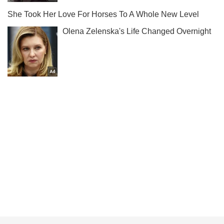
Не набридаємо! Тільки найважливіше - підписуйся на наш
Telegram-канал
Підписатись
Підписатись
Кримінальні новини
Підводний човен РФ...
Важливе