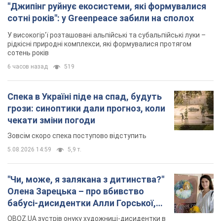
5.08.2026 14:59
5,9 т.
"Чи, може, я залякана з дитинства?"
Олена Зарецька – про вбивство
бабусі-дисидентки Алли Горської,
критику Дмитра Стуса та втечу в
OBOZ.UA зустрів онуку художниці-дисидентки в
Португалію з 5 дітьми
Лісабоні
5.08.2026 04:00
25,8 т.