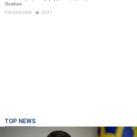
TOP NEWS
Україна буде знищувати пускові установки
російської балістики: Зеленський провів
засідання РНБО