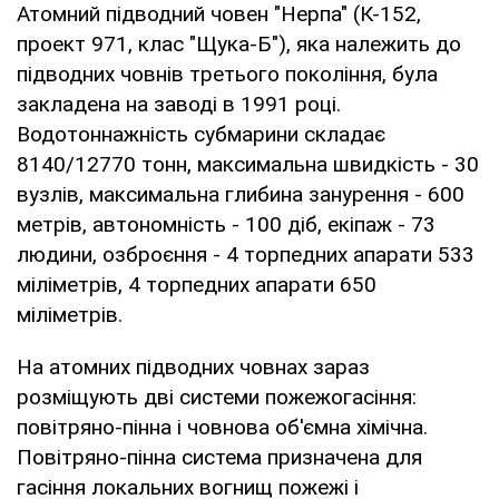
Атомний підводний човен "Нерпа" (К-152,
проект 971, клас "Щука-Б"), яка належить до
підводних човнів третього покоління, була
закладена на заводі в 1991 році.
Водотоннажність субмарини складає
8140/12770 тонн, максимальна швидкість - 30
вузлів, максимальна глибина занурення - 600
метрів, автономність - 100 діб, екіпаж - 73
людини, озброєння - 4 торпедних апарати 533
міліметрів, 4 торпедних апарати 650
міліметрів.
На атомних підводних човнах зараз
розміщують дві системи пожежогасіння:
повітряно-пінна і човнова об'ємна хімічна.
Повітряно-пінна система призначена для
гасіння локальних вогнищ пожежі і