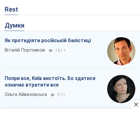
Ольга Айвазовська
9,7 т.
Захід зобов'язаний зупинити путінський
геноцид українців
Леонід Невзлін
2,7 т.