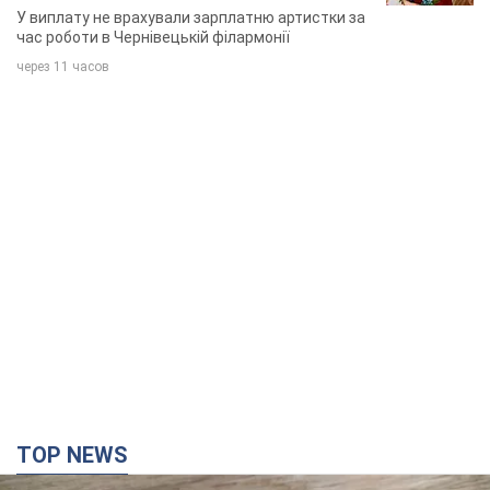
TOP NEWS
Мобільні оператори підвищили тарифи "до
межі", але якість зв'язку деградувала: чи варто
скаржитись на ціни