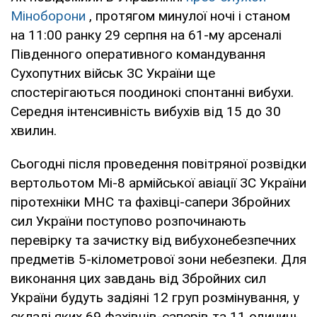
Міноборони
, протягом минулої ночі і станом
на 11:00 ранку 29 серпня на 61-му арсеналі
Південного оперативного командування
Сухопутних військ ЗС України ще
спостерігаються поодинокі спонтанні вибухи.
Середня інтенсивність вибухів від 15 до 30
хвилин.
Сьогодні після проведення повітряної розвідки
вертольотом Мі-8 армійської авіації ЗС України
піротехніки МНС та фахівці-сапери Збройних
сил України поступово розпочинають
перевірку та зачистку від вибухонебезпечних
предметів 5-кілометрової зони небезпеки. Для
виконання цих завдань від Збройних сил
України будуть задіяні 12 груп розмінування, у
складі яких 69 фахівців-саперів та 11 одиниць