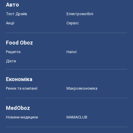
Ринки та компанії
Макроекономіка
MedOboz
Новини медицини
MAMACLUB
Шоу
Афіша
Плітки
Краса
Мода
Жіночий журнал