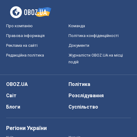
Світ
Розслідування
Блоги
Суспільство
Регіони України
Київ
Харків
Запоріжжя
Дніпро
Черкаси
Спорт
Футбол
Баскетбол
Хокей
Бокс
Формула-1