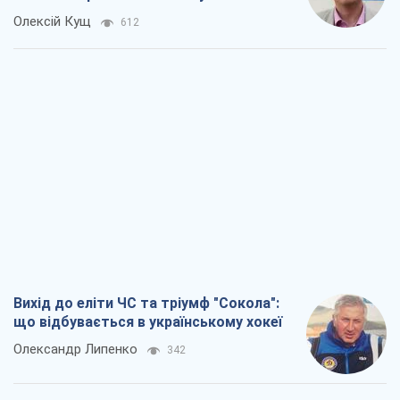
Вихід до еліти ЧС та тріумф "Сокола":
що відбувається в українському хокеї
Олександр Липенко
342
Що очікує українців у 2026–2028 роках?
Головні висновки з нових прогнозів від
НБУ
Василь Фурман
6,5 т.
Результат ударів по НПЗ Росії значно
більший, ніж здається
Дмитро Томчук
3,1 т.
Не помста, а стратегія: Україна змушує