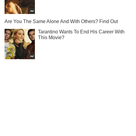
Ми в Telegram! Підписуйся! Читай тільки найкраще!
Підписатись
Підписатись
Кримінальні новини
У Лозовій почався...
Важливе