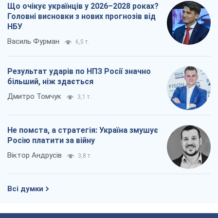
Росію платити за війну
Віктор Андрусів
3,8 т.
Всі думки
Про компанію
Команда
Правова інформація
Політика конфіденційності
Реклама на сайті
Документи
Редакційна політика
Журналісти OBOZ.UA на місці
подій
OBOZ.UA
Політика