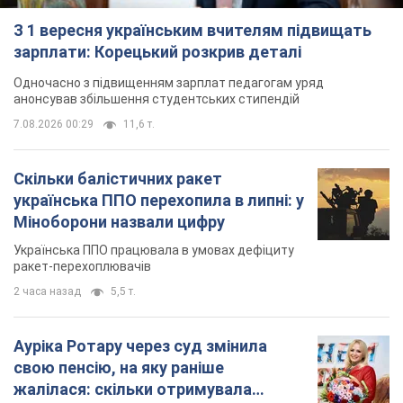
Українська ППО працювала в умовах дефіциту
ракет-перехоплювачів
2 часа назад
5,5 т.
Ауріка Ротару через суд змінила
свою пенсію, на яку раніше
жалілася: скільки отримувала
співачка
У виплату не врахували зарплатню артистки за
час роботи в Чернівецькій філармонії
через 11 часов