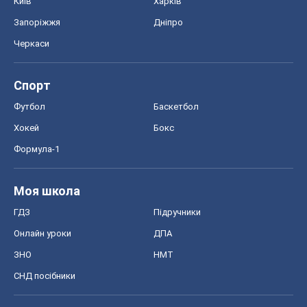
Моя школа
ГДЗ
Підручники
Онлайн уроки
ДПА
ЗНО
НМТ
СНД посібники
Авто
Тест Драйв
Електромобілі
Акції
Сервіс
Food Oboz
Рецепти
Напої
Дієти
Економіка