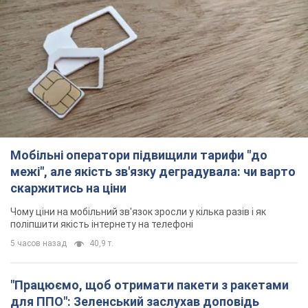
Чому ціни на мобільний зв'язок зросли у кілька разів і як
поліпшити якість інтернету на телефоні
5 часов назад
40,9 т.
"Працюємо, щоб отримати пакети з ракетами
для ППО": Зеленський заслухав доповідь
Драпатого і анонсував нові кроки
Зокрема, він обговорив з головкомом кадрові питання в
українській армії
2 часа назад
1,8 т.
В окупованій Ялті прогриміли потужні вибухи:
валить чорний дим. Фото і відео
Місто, ймовірно, опинилося під атакою дронів
4 часа назад
5,2 т.