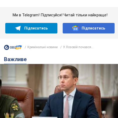
З 1 вересня українським вчителям підвищать
зарплати: Корецький розкрив деталі
Одночасно з підвищенням зарплат педагогам уряд
анонсував збільшення студентських стипендій
7.08.2026 00:29
11,6 т.
Скільки балістичних ракет
українська ППО перехопила в липні: у
Міноборони назвали цифру