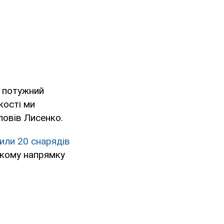
я потужний
кості ми
повів Лисенко.
или 20 снарядів
ькому напрямку