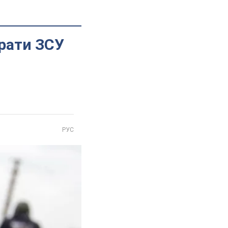
трати ЗСУ
РУС