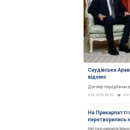
Саудівська Арав
відомо
Договір передбачає в
8.08.2026 00:22
4,9 
На Прикарпатті 
перетворились н
Негода накрила Іван