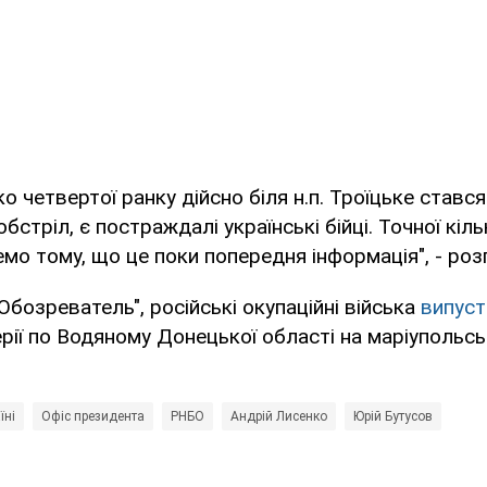
ко четвертої ранку дійсно біля н.п. Троїцьке ставс
бстріл, є постраждалі українські бійці. Точної кіль
мо тому, що це поки попередня інформація", - роз
Обозреватель", російські окупаційні війська
випуст
рії по Водяному Донецької області на маріупольс
їні
Офіс президента
РНБО
Андрій Лисенко
Юрій Бутусов