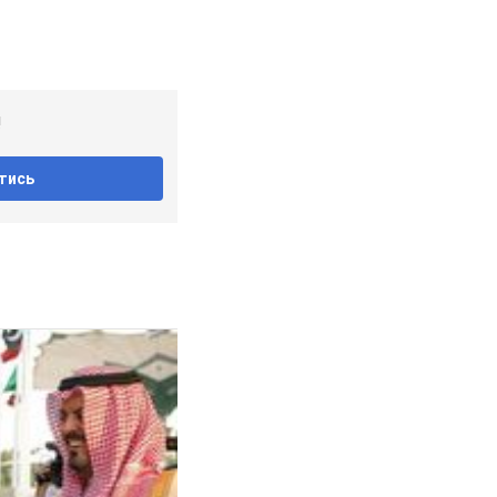
!
тись