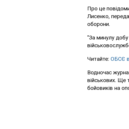
Про це повідоми
Лисенко, переда
оборони.
"За минулу добу
військовослужбо
Читайте:
ОБСЄ в
Водночас журнал
військових. Ще т
бойовиків на оп