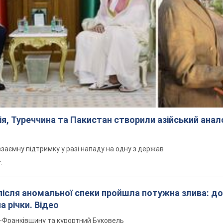
ія, Туреччина та Пакистан створили азійський ана
заємну підтримку у разі нападу на одну з держав
т.
після аномальної спеки пройшла потужна злива: д
а річки. Відео
о-Франківщину та курортний Буковель