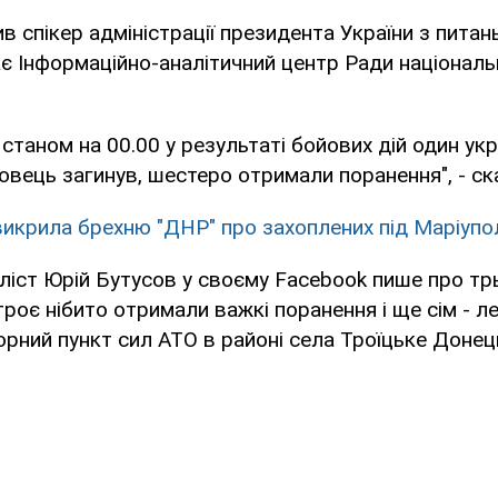
в спікер адміністрації президента України з питан
є Інформаційно-аналітичний центр Ради національ
 станом на 00.00 у результаті бойових дій один ук
вець загинув, шестеро отримали поранення", - ск
икрила брехню "ДНР" про захоплених під Маріупо
іст Юрій Бутусов у своєму Facebook пише про тр
роє нібито отримали важкі поранення і ще сім - ле
орний пункт сил АТО в районі села Троїцьке Донець