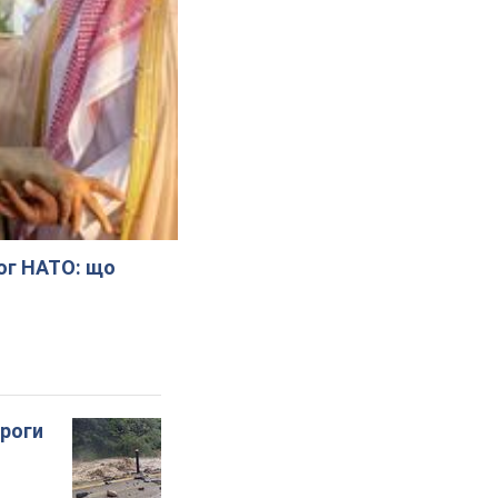
лог НАТО: що
ороги