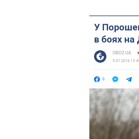
У Порошен
в боях на
OBOZ.UA
9.07.2016 13:4
0