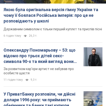
Якою була оригінальна версія гімну України та
чому її боялася Російська імперія: про це не
розповідають у школі
Державним символом є тільки перший куплет та приспів пісні
6 годин тому
26,3 т.
Олександру Пономарьову – 53: що
відомо про трьох дітей секс-
символа 90-х та який вигляд вони
мають
За розвитком кар'єри артист не забував про
особисте щастя
11 годин тому
9,3 т.
У ПриватБанку розповіли, чи дійсні
долари 1996 року: чи приймають
обмінники та банки такі купюри