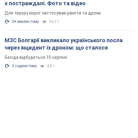
є постраждалі. Фото та відео
Для терору ворог застосував ракети та дрони
39 хвилин тому
54,3 т.
МЗС Болгарії викликало українського посла
через інцидент із дроном: що сталося
Бесіда відбудеться 10 серпня
3 години тому
4,8 т.