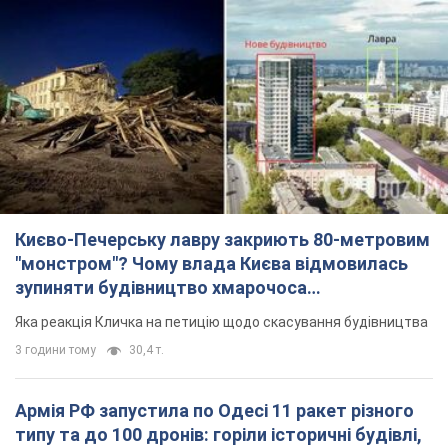
Києво-Печерську лавру закриють 80-метровим
"монстром"? Чому влада Києва відмовилась
зупиняти будівництво хмарочоса
"московського вірянина"
Яка реакція Кличка на петицію щодо скасування будівництва
3 години тому
30,4 т.
Армія РФ запустила по Одесі 11 ракет різного
типу та до 100 дронів: горіли історичні будівлі,