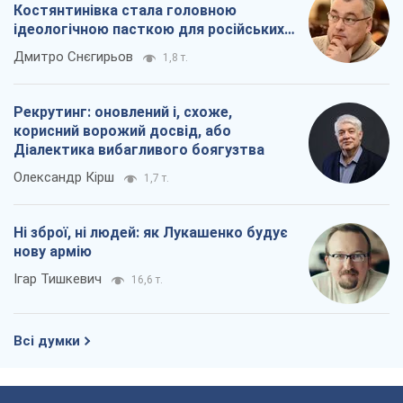
Костянтинівка стала головною
ідеологічною пасткою для російських
окупантів
Дмитро Снєгирьов
1,8 т.
Рекрутинг: оновлений і, схоже,
корисний ворожий досвід, або
Діалектика вибагливого боягузтва
Олександр Кірш
1,7 т.
Ні зброї, ні людей: як Лукашенко будує
нову армію
Ігар Тишкевич
16,6 т.
Всі думки