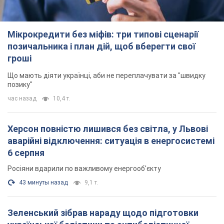
Мікрокредити без міфів: три типові сценарії
позичальника і план дій, щоб вберегти свої
гроші
Що мають діяти українці, аби не переплачувати за "швидку
позику"
час назад
10,4 т.
Херсон повністю лишився без світла, у Львові
аварійні відключення: ситуація в енергосистемі
6 серпня
Росіяни вдарили по важливому енергооб'єкту
43 минуты назад
9,1 т.
Зеленський зібрав нараду щодо підготовки