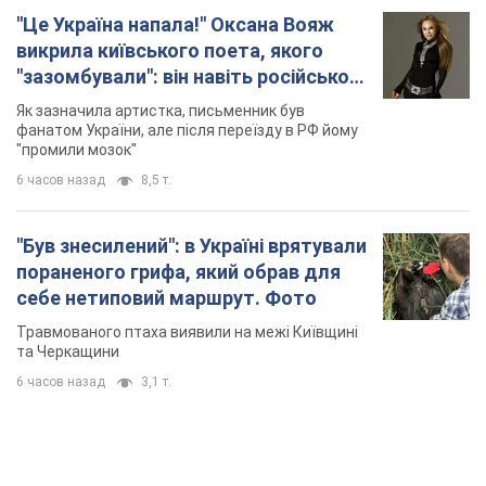
"Це Україна напала!" Оксана Вояж
викрила київського поета, якого
"зазомбували": він навіть російської
не знав, а тепер хоче геноциду
Як зазначила артистка, письменник був
українців
фанатом України, але після переїзду в РФ йому
"промили мозок"
6 часов назад
8,5 т.
"Був знесилений": в Україні врятували
пораненого грифа, який обрав для
себе нетиповий маршрут. Фото
Травмованого птаха виявили на межі Київщині
та Черкащини
6 часов назад
3,1 т.