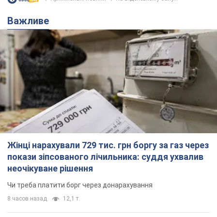
Важливе
Жінці нарахували 729 тис. грн боргу за газ через
покази зіпсованого лічильника: суддя ухвалив
неочікуване рішення
Чи треба платити борг через донарахування
8 часов назад
12,1 т.