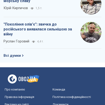
морську славу
Юрій Кирпичов
1,5 т.
"Покоління олів'є": звичка до
російського виявилася сильнішою за
війну
Руслан Горовий
4,4 т.
Всі думки
Про компанію
Команда
Правова інформація
Політика конфіденційності
Реклама на сайті
Документи