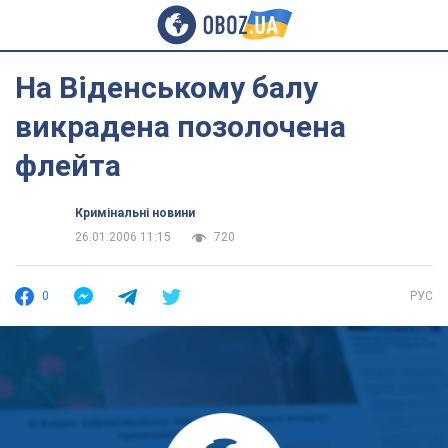
На Віденському балу
викрадена позолочена
флейта
Кримінальні новини
26.01.2006 11:15
720
0
РУС