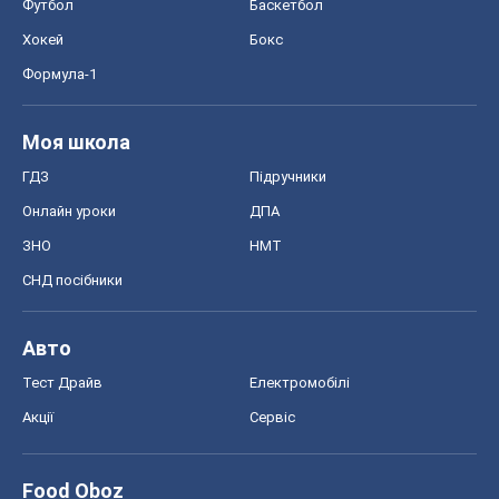
Футбол
Баскетбол
Хокей
Бокс
Формула-1
Моя школа
ГДЗ
Підручники
Онлайн уроки
ДПА
ЗНО
НМТ
СНД посібники
Авто
Тест Драйв
Електромобілі
Акції
Сервіс
Food Oboz