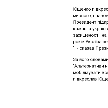
Ющенко підкресл
мирного, правов
Президент підкр
кожного українсь
захищеності, на
років Україна п
", - сказав През
За його словами
"Альтернативи н
мобілізувати всі
підкреслив Юще