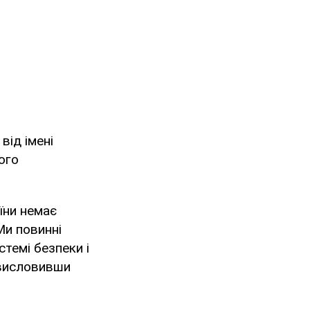
від імені
ого
їни немає
Ми повинні
темі безпеки і
 висловивши