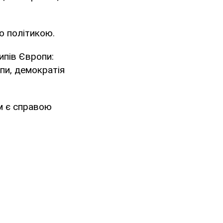
ю політикою.
ипів Європи:
опи, демократія
м є справою