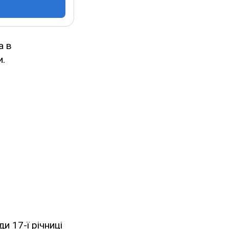
а в
и.
и 17-ї річниці