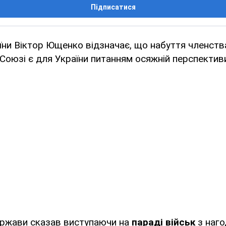
Підписатися
ни Віктор Ющенко відзначає, що набуття членств
оюзі є для України питанням осяжній перспектив
ержави сказав виступаючи на
параді військ
з нагод