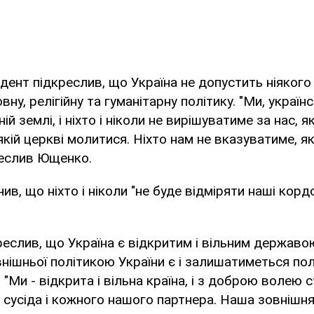
идент підкреслив, що Україна не допустить ніяког
овну, релігійну та гуманітарну політику. "Ми, україн
ній землі, і ніхто і ніколи не вирішуватиме за нас,
 якій церкві молитися. Ніхто нам не вказуватиме, я
креслив Ющенко.
ив, що ніхто і ніколи "не буде відміряти наші корд
еслив, що Україна є відкритим і вільним державою
ішньої політикою України є і залишатиметься пол
 "Ми - відкрита і вільна країна, і з доброю волею
сусіда і кожного нашого партнера. Наша зовнішня 