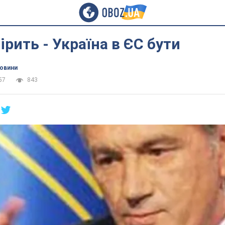
рить - Україна в ЄС бути
новини
57
843