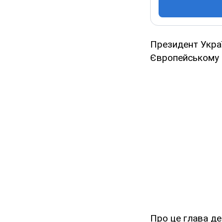
Президент Украї
Європейському С
Про це глава д