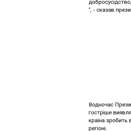
добросусідство,
", - сказав през
Водночас Презид
гостріше виявляю
країна зробить 
регіоні.