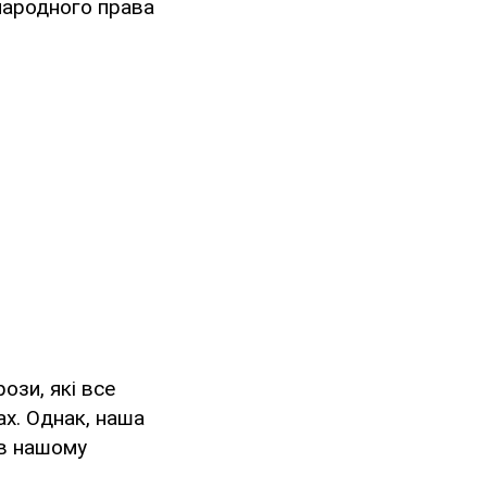
народного права
ози, які все
ах. Однак, наша
 в нашому