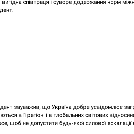
 вигідна співпраця і суворе додержання норм між
идент.
ент зауважив, що Україна добре усвідомлює загр
ться в її регіоні і в глобальних світових відносин
все, щоб не допустити будь-якої силової ескалації