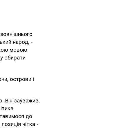
о зовнішнього
ський народ, -
 якою мовою
ку обирати
они, острови і
. Він зауважив,
ітика
 ставимося до
позиція чітка -