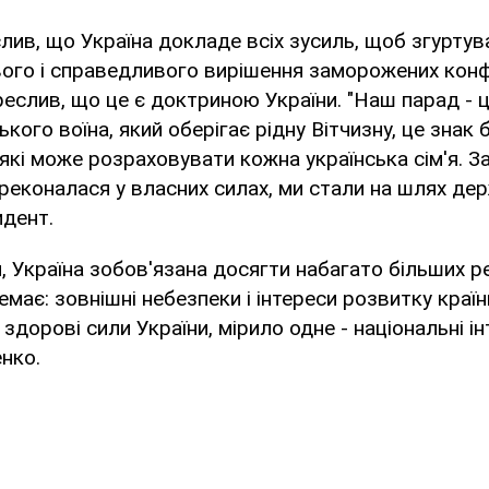
ив, що Україна докладе всіх зусиль, щоб згуртув
ого і справедливого вирішення заморожених конф
еслив, що це є доктриною України. "Наш парад - ц
кого воїна, який оберігає рідну Вітчизну, це знак 
 які може розраховувати кожна українська сім'я. З
ереконалася у власних силах, ми стали на шлях дер
идент.
, Україна зобов'язана досягти набагато більших ре
емає: зовнішні небезпеки і інтереси розвитку країн
 здорові сили України, мірило одне - національні інт
нко.