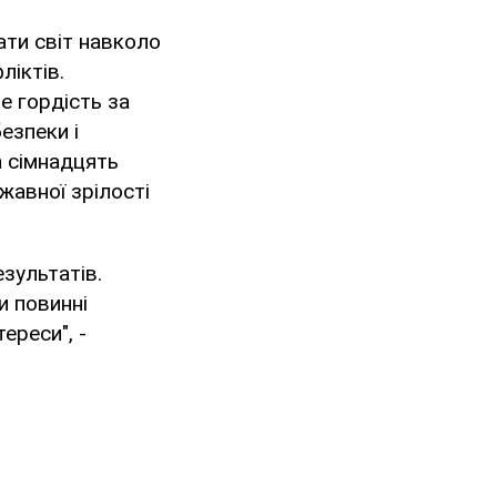
ати світ навколо
ліктів.
е гордість за
безпеки і
а сімнадцять
жавної зрілості
зультатів.
и повинні
ереси", -