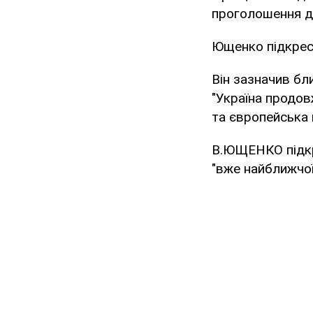
проголошення д
Ющенко підкресл
Він зазначив бл
"Україна продов
та європейська 
В.ЮЩЕНКО підкр
"вже найближчої