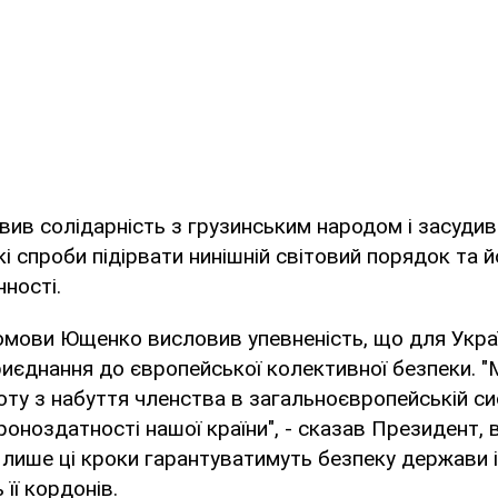
вив солідарність з грузинським народом і засудив 
і спроби підірвати нинішній світовий порядок та й
нності.
омови Ющенко висловив упевненість, що для Укра
иєднання до європейської колективної безпеки. "
ту з набуття членства в загальноєвропейській сис
оноздатності нашої країни", - сказав Президент,
 лише ці кроки гарантуватимуть безпеку держави і
її кордонів.