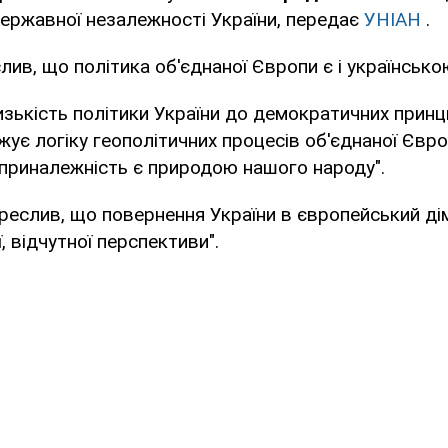
ержавної незалежності України, передає
УНІАН
.
ив, що політика об'єднаної Європи є і українсько
изькість політики України до демократичних принц
жує логіку геополітичних процесів об'єднаної Євр
приналежність є природою нашого народу".
еслив, що повернення України в європейський ді
, відчутної перспективи".