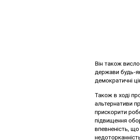
Він також висло
держави будь-як
демократичні ці
Також в ході пр
альтернативи пр
прискорити робо
підвищення обор
впевненість, що
недоторканність 