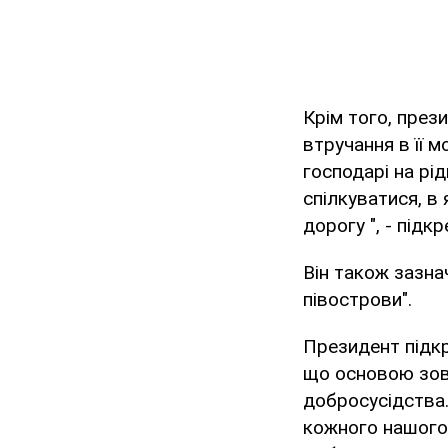
Крім того, през
втручання в її м
господарі на рід
спілкуватися, в
дорогу ", - під
Він також зазнач
півострови".
Президент підкр
що основою зовн
добросусідства.
кожного нашого 