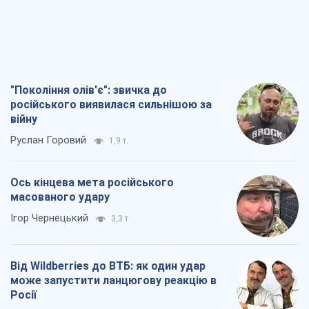
"Покоління олів'є": звичка до
російського виявилася сильнішою за
війну
Руслан Горовий
1,9 т.
Ось кінцева мета російського
масованого удару
Ігор Чернецький
3,3 т.
Від Wildberries до ВТБ: як один удар
може запустити ланцюгову реакцію в
Росії