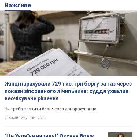
Важливе
Жінці нарахували 729 тис. грн боргу за газ через
покази зіпсованого лічильника: суддя ухвалив
неочікуване рішення
Чи треба платити борг через донарахування
5 годин тому
6,5 т.
"Це Україна напала!" Оксана Вояж