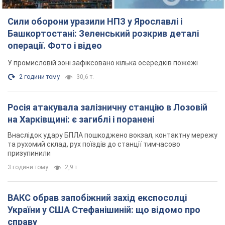
Сили оборони уразили НПЗ у Ярославлі і
Башкортостані: Зеленський розкрив деталі
операції. Фото і відео
У промисловій зоні зафіксовано кілька осередків пожежі
2 години тому
30,6 т.
Росія атакувала залізничну станцію в Лозовій
на Харківщині: є загиблі і поранені
Внаслідок удару БПЛА пошкоджено вокзал, контактну мережу
та рухомий склад, рух поїздів до станції тимчасово
призупинили
3 години тому
2,9 т.
ВАКС обрав запобіжний захід експосолці
України у США Стефанішиній: що відомо про
справу