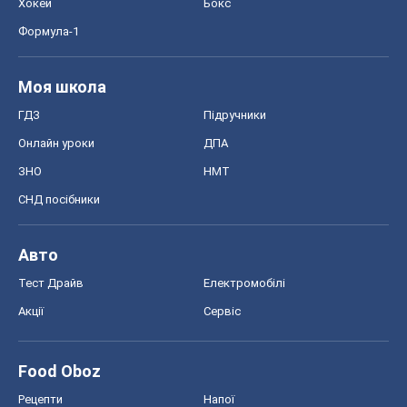
Хокей
Бокс
Формула-1
Моя школа
ГДЗ
Підручники
Онлайн уроки
ДПА
ЗНО
НМТ
СНД посібники
Авто
Тест Драйв
Електромобілі
Акції
Сервіс
Food Oboz
Рецепти
Напої