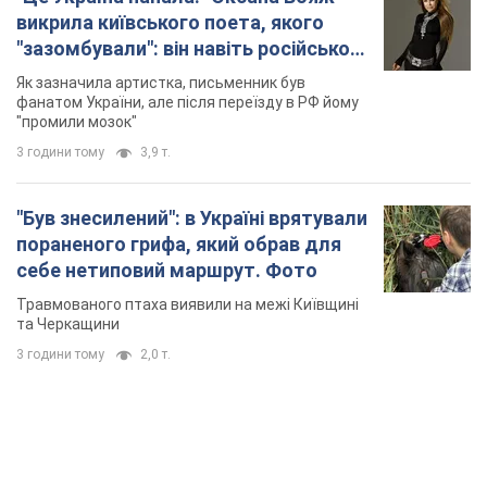
викрила київського поета, якого
"зазомбували": він навіть російської
не знав, а тепер хоче геноциду
Як зазначила артистка, письменник був
українців
фанатом України, але після переїзду в РФ йому
"промили мозок"
3 години тому
3,9 т.
"Був знесилений": в Україні врятували
пораненого грифа, який обрав для
себе нетиповий маршрут. Фото
Травмованого птаха виявили на межі Київщині
та Черкащини
3 години тому
2,0 т.